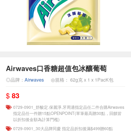
Airwaves口香糖超值包冰釀葡萄
◎品牌：
Airwaves
◎規格： 62g克 x 1 x 1PacK包
$
83
0729-0901_舒酸定.保麗淨.牙周適指定品任二件合購Airwaves
指定品任一件贈15點OPENPOINT(單筆最高贈30點，回饋皆
以折扣後金額為計算門檻)
0729-0901_30大品牌同慶 指定品折扣後滿$499贈60點