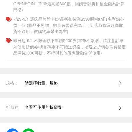
OPENPOINT(單筆最高贈300點，回饋皆以折扣後金額為計算
門檻)
7/29-9/1 瑪氏品牌館 指定品折扣後滿$399贈M&M`s多彩點心
盤一個​ (贈品不累贈，數量有限送完為止；到店取貨及超商取
貨不適用；依購物車帶出為主)
即日起-9/1 不限金額下單贈$200券(單筆不累贈，請注意訂單
如使用折價券/折扣碼則不符贈送資格，贈送之折價券消費指定
品滿$2,000可折，不得與其他優惠活動合併使用)
規格：
請選擇數量、規格
折價券
查看可使用的折價券