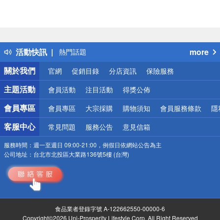
偏遠地區配送
詐騙網頁！請小心！
得獎公告
活動快訊
more
熱門話題
銀行優惠
關於我們
官網
促銷目錄
分店資訊
保險服務
偏遠地區配送
詐騙網頁！請小心！
主題活動
會員活動
注目活動
得獎公佈
會員專區
會員專區
大宗採購
購物須知
會員服務條款
隱
客服中心
常見問題
服務公告
意見信箱
服務時間：
週一至週日 09:00-21:00，例假日依網站公告為主
公司地址：
台北市北投區大業路136號5樓 (台灣)
食品業者登錄字號 A-122662550-00000-6
Copyright©2026 Uni-Prosperity Lifestyle Corp. All Right Reserved