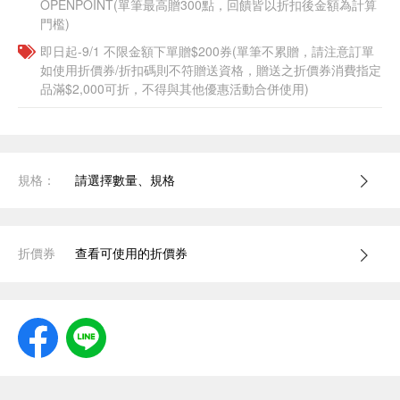
OPENPOINT(單筆最高贈300點，回饋皆以折扣後金額為計算
門檻)
即日起-9/1 不限金額下單贈$200券(單筆不累贈，請注意訂單
如使用折價券/折扣碼則不符贈送資格，贈送之折價券消費指定
品滿$2,000可折，不得與其他優惠活動合併使用)
規格：
請選擇數量、規格
折價券
查看可使用的折價券