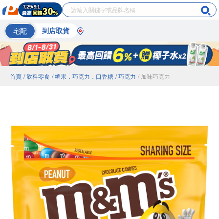
宅配
到店取貨
首頁
/ 飲料零食
/ 糖果．巧克力．口香糖
/ 巧克力
/ 加味巧克力