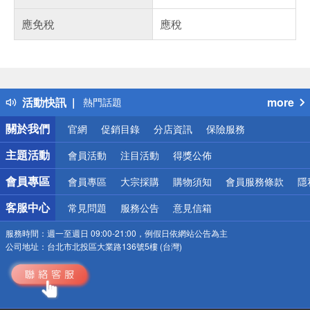
應免稅
應稅
偏遠地區配送
詐騙網頁！請小心！
得獎公告
活動快訊
more
熱門話題
銀行優惠
關於我們
官網
促銷目錄
分店資訊
保險服務
偏遠地區配送
詐騙網頁！請小心！
主題活動
會員活動
注目活動
得獎公佈
會員專區
會員專區
大宗採購
購物須知
會員服務條款
隱
客服中心
常見問題
服務公告
意見信箱
服務時間：
週一至週日 09:00-21:00，例假日依網站公告為主
公司地址：
台北市北投區大業路136號5樓 (台灣)