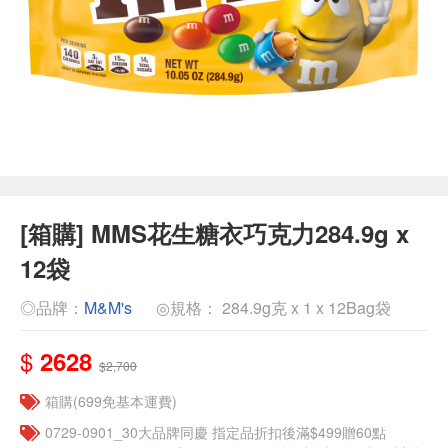
[箱購] MMS花生糖衣巧克力284.9g x
12袋
◎品牌：
M&M's
◎規格： 284.9g克 x 1 x 12Bag袋
$
2628
$2,700
箱購(699免基本運費)
0729-0901_30大品牌同慶 指定品折扣後滿$499贈60點