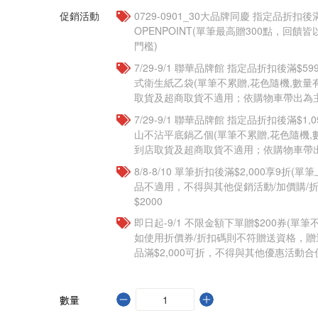
促銷活動
0729-0901_30大品牌同慶 指定品折扣後滿
OPENPOINT(單筆最高贈300點，回
門檻)
7/29-9/1 聯華品牌館 指定品折扣後滿$
式衛生紙乙袋(單筆不累贈,花色隨機,數
取貨及超商取貨不適用；依購物車帶出為主)​
7/29-9/1 聯華品牌館 指定品折扣後滿$1
山不沾平底鍋乙個(單筆不累贈,花色隨機
到店取貨及超商取貨不適用；依購物車帶出為
8/8-8/10 單筆折扣後滿$2,000享9折(單
品不適用，不得與其他促銷活動/加價購/折
$2000
即日起-9/1 不限金額下單贈$200券(單
如使用折價券/折扣碼則不符贈送資格，
品滿$2,000可折，不得與其他優惠活動合
數量