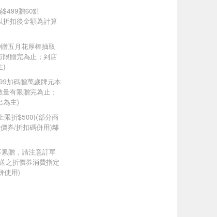
$499贈60點
饋皆以折扣後金額為計算
599贈五月花厚棒抽取
量有限贈完為止；到店
​
,099加碼贈萬歲牌元本
,數量有限贈完為止；
主)​​
筆上限折$500)(部分商
價券/折扣碼併用)離
筆不累贈，請注意訂單
贈送之折價券消費指定
併使用)