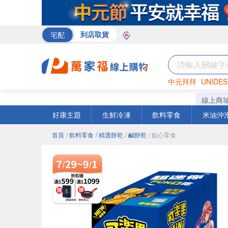
宅配
到店取貨
中元拜拜
UNIDES
米
巧克力
衛生紙
線上商
好康主題
生鮮冷凍
飲料零食
米油沖
首頁
/ 飲料零食
/ 精選餅乾
/ 鹹餅乾
/ 點心零食