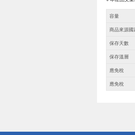
容量
商品來源國
保存天數
保存溫層
應免稅
應免稅
偏遠地區配
詐騙網頁！