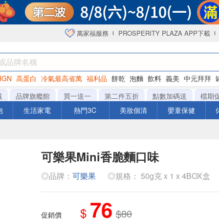
萬家福服務
PROSPERITY PLAZA APP下載
IGN
高蛋白
冷氣最高省萬
福利品
餅乾
泡麵
飲料
義美
中元拜拜
咖啡
城
品牌旗艦館
買一送一
第二件五折
點數加碼送
檔期
泡
生活家電
熱門3C
美妝個清
嬰童保健
可樂果Mini香脆麵口味
◎品牌：
可樂果
◎規格： 50g克 x 1 x 4BOX盒
76
$
$80
促銷價