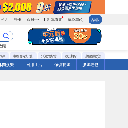
結帳
登入
註冊
會員中心
訂單查詢
購物車(0)
罐頭
促銷
整箱購划算
活動總覽
家速配
超商取貨
休閒娛樂
日用生活
傢俱寢飾
服飾鞋包