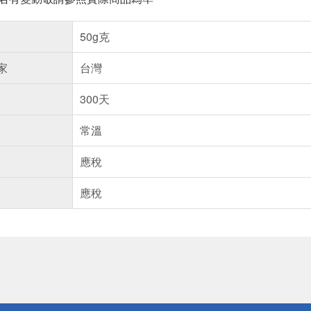
50g克
家
台灣
300天
常溫
應稅
應稅
送
請小心！