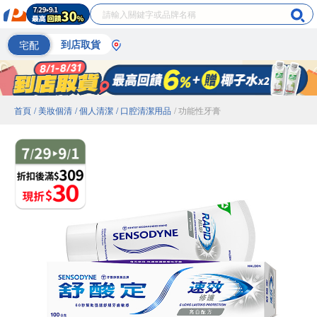
宅配
到店取貨
首頁
/ 美妝個清
/ 個人清潔
/ 口腔清潔用品
/ 功能性牙膏