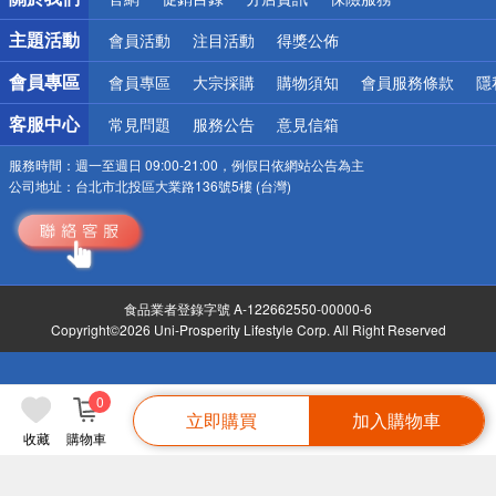
偏遠地區配送
詐騙網頁！請小心！
主題活動
會員活動
注目活動
得獎公佈
會員專區
會員專區
大宗採購
購物須知
會員服務條款
隱
客服中心
常見問題
服務公告
意見信箱
服務時間：
週一至週日 09:00-21:00，例假日依網站公告為主
公司地址：
台北市北投區大業路136號5樓 (台灣)
食品業者登錄字號 A-122662550-00000-6
Copyright©2026 Uni-Prosperity Lifestyle Corp. All Right Reserved
0
立即購買
加入購物車
收藏
購物車