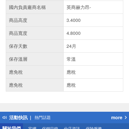
國內負責廠商名稱
英商赫力昂-
商品高度
3.4000
商品寬度
4.8000
保存天數
24月
保存溫層
常溫
應免稅
應稅
應免稅
應稅
偏遠地區配送
詐騙網頁！請小心！
得獎公告
活動快訊
more
熱門話題
銀行優惠
關於我們
官網
促銷目錄
分店資訊
保險服務