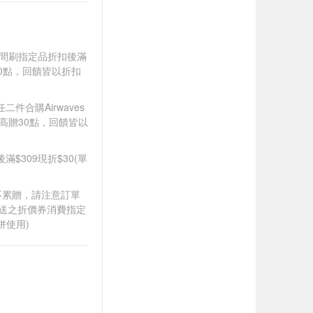
).牙間刷指定品折扣後滿
100點，回饋皆以折扣
二件合購Airwaves
最高贈30點，回饋皆以
後滿$309現折$30(單
筆不累贈，請注意訂單
贈送之折價券消費指定
併使用)