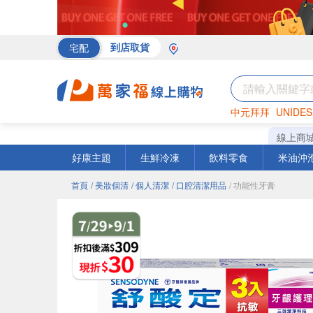
宅配
到店取貨
中元拜拜
UNIDES
海苔
巧克力
罐頭
線上商
好康主題
生鮮冷凍
飲料零食
米油沖
首頁
/ 美妝個清
/ 個人清潔
/ 口腔清潔用品
/ 功能性牙膏