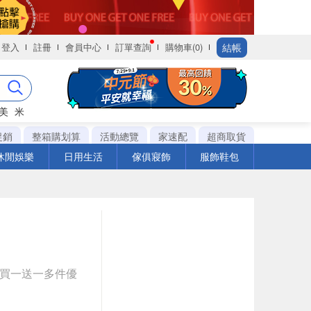
結帳
登入
註冊
會員中心
訂單查詢
購物車(0)
美
米
促銷
整箱購划算
活動總覽
家速配
超商取貨
休閒娛樂
日用生活
傢俱寢飾
服飾鞋包
與買一送一多件優