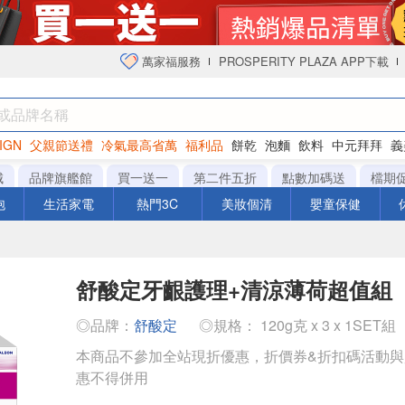
萬家福服務
PROSPERITY PLAZA APP下載
IGN
父親節送禮
冷氣最高省萬
福利品
餅乾
泡麵
飲料
中元拜拜
義
衛生紙
城
品牌旗艦館
買一送一
第二件五折
點數加碼送
檔期
泡
生活家電
熱門3C
美妝個清
嬰童保健
舒酸定牙齦護理+清涼薄荷超值組
◎品牌：
舒酸定
◎規格： 120g克 x 3 x 1SET組
本商品不參加全站現折優惠，折價券&折扣碼活動
惠不得併用