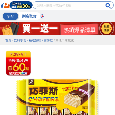
宅配
到店取貨
首頁
/ 飲料零食
/ 精選餅乾
/ 甜餅乾
/ 其他口味威化