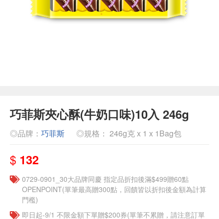
巧菲斯夾心酥(牛奶口味)10入 246g
◎品牌：
巧菲斯
◎規格： 246g克 x 1 x 1Bag包
$
132
0729-0901_30大品牌同慶 指定品折扣後滿$499贈60點
OPENPOINT(單筆最高贈300點，回饋皆以折扣後金額為計算
門檻)
即日起-9/1 不限金額下單贈$200券(單筆不累贈，請注意訂單