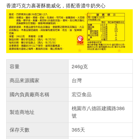
香濃巧克力裹著酥脆威化，搭配香濃牛奶夾心
容量
246g克
商品來源國家
台灣
國內負責廠商名稱
宏亞食品
桃園市八德區建國路386
製造商地址
號
保存天數
365天