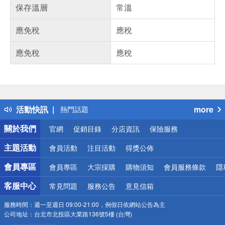
保存溫層
常溫
應免稅
應稅
應免稅
應稅
偏遠地區配送
詐騙網頁！請小心！
得獎公告
活動快訊
more
熱門話題
銀行優惠
關於我們
官網
促銷目錄
分店資訊
保險服務
偏遠地區配送
詐騙網頁！請小心！
主題活動
會員活動
注目活動
得獎公佈
會員專區
會員專區
大宗採購
購物須知
會員服務條款
隱
客服中心
常見問題
服務公告
意見信箱
服務時間：
週一至週日 09:00-21:00，例假日依網站公告為主
公司地址：
台北市北投區大業路136號5樓 (台灣)