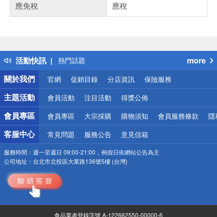
應免稅
應稅
偏遠地區配送
詐騙網頁！請小心！
得獎公告
活動快訊
more
熱門話題
銀行優惠
關於我們
官網
促銷目錄
分店資訊
保險服務
偏遠地區配送
詐騙網頁！請小心！
主題活動
會員活動
注目活動
得獎公佈
會員專區
會員專區
大宗採購
購物須知
會員服務條款
隱
客服中心
常見問題
服務公告
意見信箱
服務時間：
週一至週日 09:00-21:00，例假日依網站公告為主
公司地址：
台北市北投區大業路136號5樓 (台灣)
食品業者登錄字號 A-122662550-00000-6