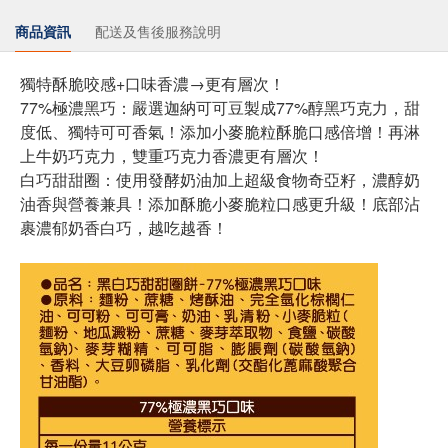
商品資訊
配送及售後服務說明
獨特酥脆咬感+口味香濃→更有層次！
77%極濃黑巧：嚴選迦納可可豆製成77%醇黑巧克力，甜
度低、獨特可可香氣！添加小麥脆粒酥脆口感倍增！再淋
上牛奶巧克力，雙重巧克力香濃更有層次！
白巧甜甜圈：使用發酵奶油加上超級食物奇亞籽，濃醇奶
油香與營養兼具！添加酥脆小麥脆粒口感更升級！底部沾
裹濃郁奶香白巧，越吃越香！