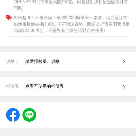
OPENPOINT(單筆最高贈300點，回饋皆以折扣後金額為計算
門檻)
即日起-9/1 不限金額下單贈$200券(單筆不累贈，請注意訂單
如使用折價券/折扣碼則不符贈送資格，贈送之折價券消費指定
品滿$2,000可折，不得與其他優惠活動合併使用)
規格：
請選擇數量、規格
折價券
查看可使用的折價券