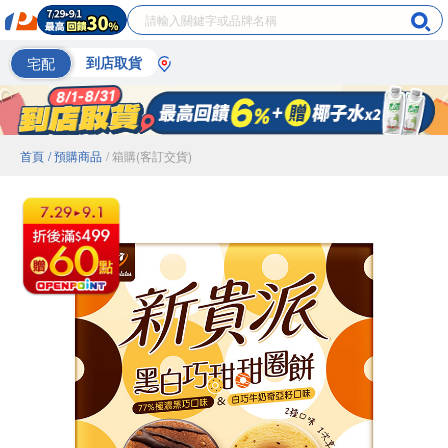
宅配
到店取貨
首頁
/ 預購商品
/ 箱購(客訂交貨)