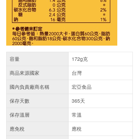
容量
172g克
商品來源國家
台灣
國內負責廠商名稱
宏亞食品
保存天數
365天
保存溫層
常溫
應免稅
應稅