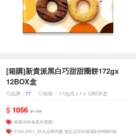
[箱購]新貴派黑白巧甜甜圈餅172gx
12BOX盒
◎品牌：
77
◎規格： 172g克 x 1 x 12BOX盒
$
1056
$1,128
箱購(699免基本運費)
0729-0901_30大品牌同慶 指定品折扣後滿$499贈60點