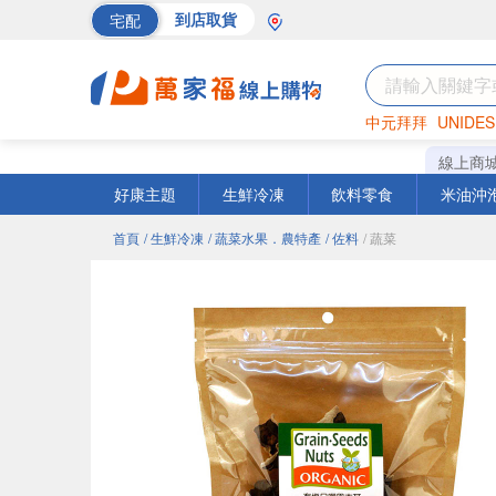
宅配
到店取貨
中元拜拜
UNIDES
海苔
巧克力
罐頭
線上商
好康主題
生鮮冷凍
飲料零食
米油沖
首頁
/ 生鮮冷凍
/ 蔬菜水果．農特產
/ 佐料
/ 蔬菜