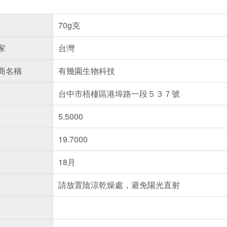
70g克
家
台灣
商名稱
有幾園生物科技
台中市梧棲區港埠路一段５３７號
5.5000
19.7000
18月
請放置陰涼乾燥處，避免陽光直射