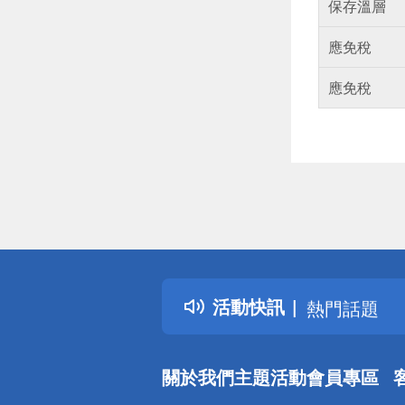
保存溫層
應免稅
應免稅
偏遠地區配
詐騙網頁！
得獎公告
活動快訊
熱門話題
銀行優惠
偏遠地區配
關於我們
主題活動
會員專區
詐騙網頁！