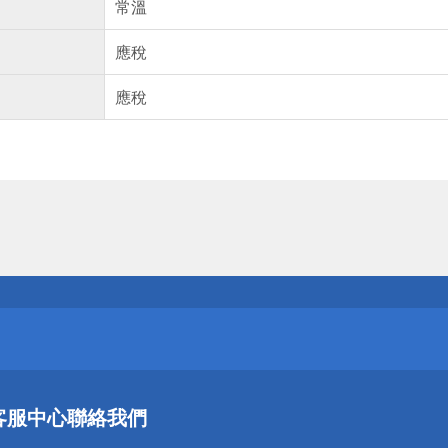
常溫
應稅
應稅
送
請小心！
送
客服中心
聯絡我們
請小心！