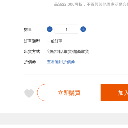
品滿$2,000可折，不得與其他優惠活動合
數量
訂單類型
一般訂單
出貨方式
宅配/到店取貨/超商取貨
折價券
查看適用折價券
立即購買
加