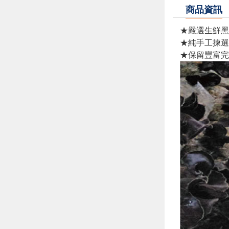
商品資訊
★嚴選生鮮黑
★純手工揀選
★保留豐富完