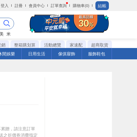
結帳
登入
註冊
會員中心
訂單查詢
購物車(0)
美
米
促銷
整箱購划算
活動總覽
家速配
超商取貨
休閒娛樂
日用生活
傢俱寢飾
服飾鞋包
筆不累贈，請注意訂單
贈送之折價券消費指定