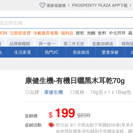
萬家福服務
PROSPERITY PLAZA APP下載
IGN
父親節送禮
冷氣最高省萬
福利品
餅乾
泡麵
飲料
中元拜拜
義
衛生紙
城
品牌旗艦館
買一送一
第二件五折
點數加碼送
檔期
泡
生活家電
熱門3C
美妝個清
嬰童保健
康健生機-有機日曬黑木耳乾70g
◎品牌：
康健生機
◎規格： 70g克 x 1 x 1Bag包
199
$
$230
促銷價
促銷活動
即日起-9/1 不限金額下單贈$200券(單
如使用折價券/折扣碼則不符贈送資格，