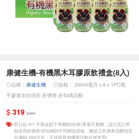
康健生機-有機黑木耳膠原飲禮盒(8入)
◎品牌：
康健生機
◎規格： 290ml毫升 x 8 x 1PC瓶
不參加全站現折.折價券.折扣碼活動
$
319
$360
即日起-9/1 不限金額下單贈$200券(單筆不累贈，請注意訂單
如使用折價券/折扣碼則不符贈送資格，贈送之折價券消費指定
品滿$2,000可折，不得與其他優惠活動合併使用)