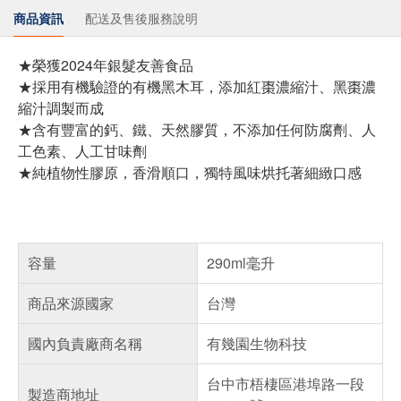
商品資訊
配送及售後服務說明
★榮獲2024年銀髮友善食品
★採用有機驗證的有機黑木耳，添加紅棗濃縮汁、黑棗濃
縮汁調製而成
★含有豐富的鈣、鐵、天然膠質，不添加任何防腐劑、人
工色素、人工甘味劑
★純植物性膠原，香滑順口，獨特風味烘托著細緻口感
容量
290ml毫升
商品來源國家
台灣
國內負責廠商名稱
有幾園生物科技
台中市梧棲區港埠路一段
製造商地址