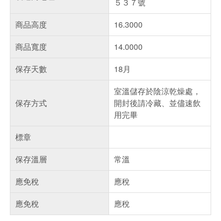
５３７號
商品高度
16.3000
商品寬度
14.0000
保存天數
18月
室溫儲存於陰涼乾燥處，
保存方式
開封後請冷藏、並儘速飲
用完畢
標章
保存溫層
常溫
應免稅
應稅
應免稅
應稅