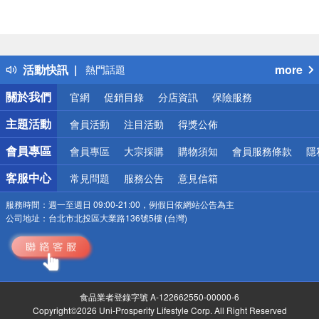
偏遠地區配送
詐騙網頁！請小心！
得獎公告
活動快訊
more
熱門話題
銀行優惠
關於我們
官網
促銷目錄
分店資訊
保險服務
偏遠地區配送
詐騙網頁！請小心！
主題活動
會員活動
注目活動
得獎公佈
會員專區
會員專區
大宗採購
購物須知
會員服務條款
隱
客服中心
常見問題
服務公告
意見信箱
服務時間：
週一至週日 09:00-21:00，例假日依網站公告為主
公司地址：
台北市北投區大業路136號5樓 (台灣)
食品業者登錄字號 A-122662550-00000-6
Copyright©2026 Uni-Prosperity Lifestyle Corp. All Right Reserved