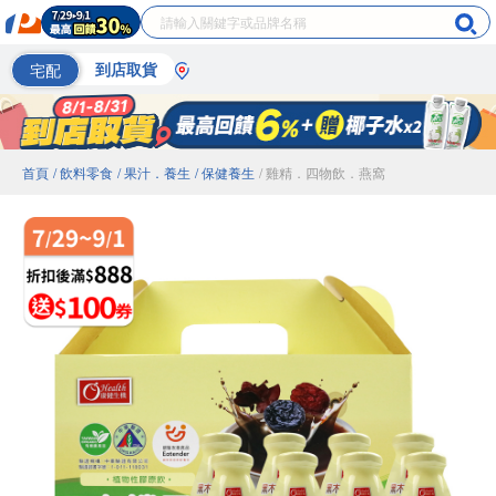
宅配
到店取貨
首頁
/ 飲料零食
/ 果汁．養生
/ 保健養生
/ 雞精．四物飲．燕窩