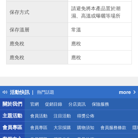
請避免將本產品置於潮
保存方式
濕、高溫或曝曬等場所
保存溫層
常溫
應免稅
應稅
應免稅
應稅
偏遠地區配送
詐騙網頁！請小心！
得獎公告
活動快訊
more
熱門話題
銀行優惠
關於我們
官網
促銷目錄
分店資訊
保險服務
偏遠地區配送
詐騙網頁！請小心！
主題活動
會員活動
注目活動
得獎公佈
會員專區
會員專區
大宗採購
購物須知
會員服務條款
隱