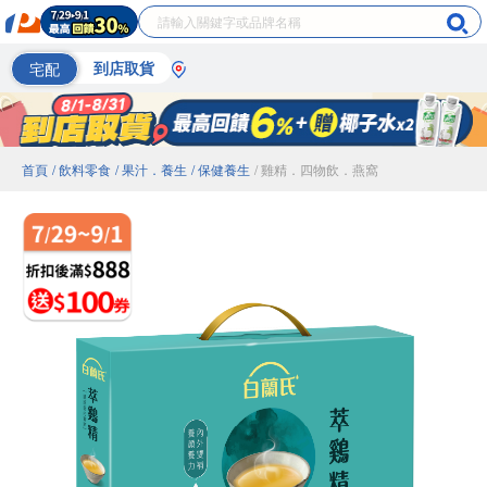
宅配
到店取貨
首頁
/ 飲料零食
/ 果汁．養生
/ 保健養生
/ 雞精．四物飲．燕窩