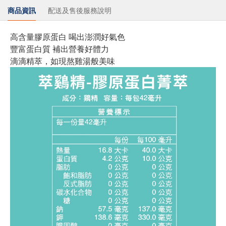
商品資訊
配送及售後服務說明
高含量膠原蛋白 喝出澎潤好氣色
豐富蛋白質 補出營養好體力
滴滴精萃，如現熬雞湯般美味