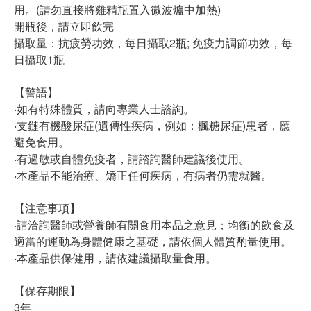
用。(請勿直接將雞精瓶置入微波爐中加熱)
開瓶後，請立即飲完
攝取量：抗疲勞功效，每日攝取2瓶; 免疫力調節功效，每
日攝取1瓶
【警語】
‧如有特殊體質，請向專業人士諮詢。
‧支鏈有機酸尿症(遺傳性疾病，例如：楓糖尿症)患者，應
避免食用。
‧有過敏或自體免疫者，請諮詢醫師建議後使用。
‧本產品不能治療、矯正任何疾病，有病者仍需就醫。
【注意事項】
‧請洽詢醫師或營養師有關食用本品之意見；均衡的飲食及
適當的運動為身體健康之基礎，請依個人體質酌量使用。
‧本產品供保健用，請依建議攝取量食用。
【保存期限】
3年