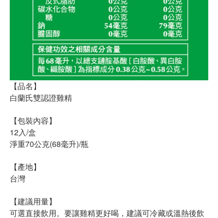
【品名】
白蘭氏雙認證雞精
【包裝內容】
12入/盒
淨重70公克(68毫升)/瓶
【產地】
台灣
【建議用量】
可選直接飲用。要讓雞精更好喝，建議可冷藏或溫熱後飲