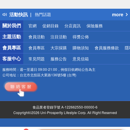
詐騙網頁！請小心！
得獎公告
活動快訊
more
熱門話題
銀行優惠
關於我們
官網
促銷目錄
分店資訊
保險服務
偏遠地區配送
詐騙網頁！請小心！
主題活動
會員活動
注目活動
得獎公佈
會員專區
會員專區
大宗採購
購物須知
會員服務條款
隱
客服中心
常見問題
服務公告
意見信箱
服務時間：
週一至週日 09:00-21:00，例假日依網站公告為主
公司地址：
台北市北投區大業路136號5樓 (台灣)
食品業者登錄字號 A-122662550-00000-6
Copyright©2026 Uni-Prosperity Lifestyle Corp. All Right Reserved