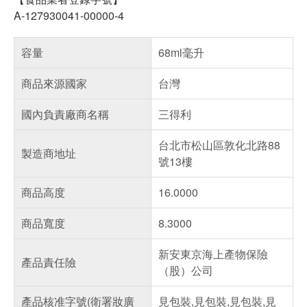
A-127930041-00000-4
容量
68ml毫升
商品來源國家
台灣
國內負責廠商名稱
三得利
台北市松山區敦化北路88
製造商地址
號13樓
商品高度
16.0000
商品寬度
8.3000
新安東京海上產物保險
產品責任險
（股）公司
產品核准字號(衛署妝廣
見包裝,見包裝,見包裝,見