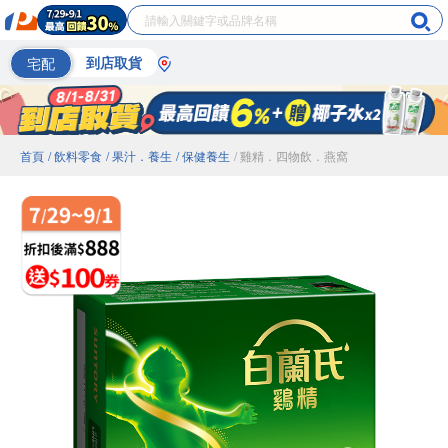
宅配
到店取貨
首頁
/ 飲料零食
/ 果汁．養生
/ 保健養生
/ 雞精．四物飲．燕窩