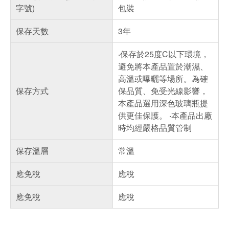
字號)
包裝
保存天數
3年
‧保存於25度C以下環境，
避免將本產品置於潮濕、
高溫或曝曬等場所。為確
保存方式
保品質、免受光線影響，
本產品選用深色玻璃瓶提
供更佳保護。 ‧本產品出廠
時均經嚴格品質管制
保存溫層
常溫
應免稅
應稅
應免稅
應稅
偏遠地區配送