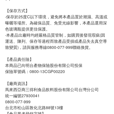
【保存方式】
‧保存於25度C以下環境，避免將本產品置於潮濕、高溫或
曝曬等場所。為確保品質、免受光線影響，本產品選用深
色玻璃瓶提供更佳保護。
‧本產品出廠時均經嚴格品質管制，如購買後發現瑕疵(因
運送、陳列、保存等過程而致產品受損或產品失去真空導
致變質)，請與服務專線0800-077-999聯絡換貨。
【產品責任險】
本商品已向明台產物保險股份有限公司投保
保險單號碼：0800-13CGP00220
【廠商資訊】
馬來西亞商三得利食品飲料股份有限公司台灣分公司
統一編號27930041
0800-077-999
台北市松山區敦化北路88號13樓
【食品業者登錄字號】