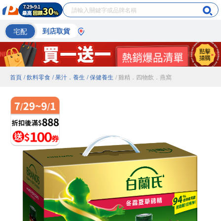
宅配
到店取貨
首頁
/ 飲料零食
/ 果汁．養生
/ 保健養生
/ 雞精．四物飲．燕窩