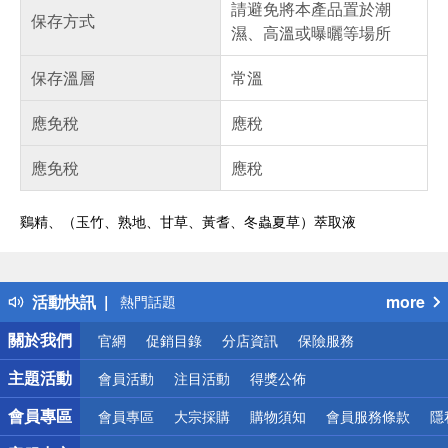
請避免將本產品置於潮
保存方式
濕、高溫或曝曬等場所
保存溫層
常溫
應免稅
應稅
應免稅
應稅
鷄精、（玉竹、熟地、甘草、黃耆、冬蟲夏草）萃取液
偏遠地區配送
詐騙網頁！請小心！
得獎公告
活動快訊
more
熱門話題
銀行優惠
關於我們
官網
促銷目錄
分店資訊
保險服務
偏遠地區配送
詐騙網頁！請小心！
主題活動
會員活動
注目活動
得獎公佈
會員專區
會員專區
大宗採購
購物須知
會員服務條款
隱