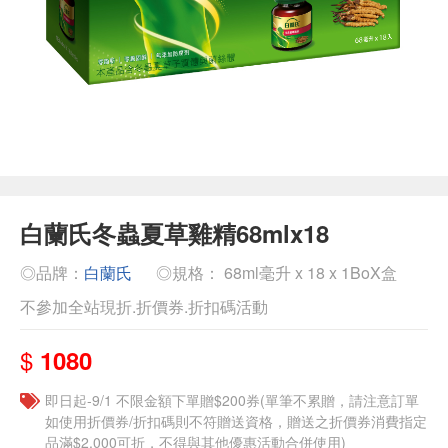
白蘭氏冬蟲夏草雞精68mlx18
◎品牌：
白蘭氏
◎規格： 68ml毫升 x 18 x 1BoX盒
不參加全站現折.折價券.折扣碼活動
$
1080
即日起-9/1 不限金額下單贈$200券(單筆不累贈，請注意訂單
如使用折價券/折扣碼則不符贈送資格，贈送之折價券消費指定
品滿$2,000可折，不得與其他優惠活動合併使用)