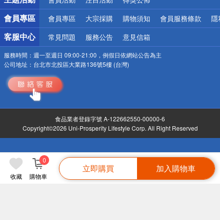
會員專區
會員專區
大宗採購
購物須知
會員服務條款
隱
客服中心
常見問題
服務公告
意見信箱
服務時間：
週一至週日 09:00-21:00，例假日依網站公告為主
公司地址：
台北市北投區大業路136號5樓 (台灣)
食品業者登錄字號 A-122662550-00000-6
Copyright©2026 Uni-Prosperity Lifestyle Corp. All Right Reserved
0
立即購買
加入購物車
收藏
購物車