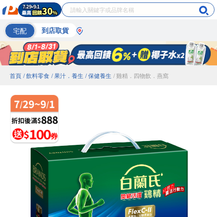
宅配
到店取貨
首頁
/ 飲料零食
/ 果汁．養生
/ 保健養生
/ 雞精．四物飲．燕窩