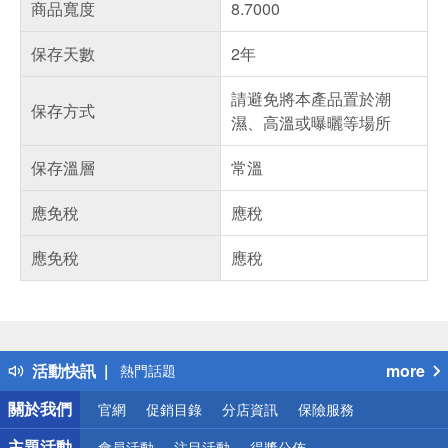
商品寬度
8.7000
保存天數
2年
請避免將本產品置於潮
保存方式
濕、高溫或曝曬等場所
保存溫層
常溫
應免稅
應稅
應免稅
應稅
偏遠地區配送
詐騙網頁！請小心！
得獎公告
活動快訊
more
熱門話題
銀行優惠
關於我們
官網
促銷目錄
分店資訊
保險服務
偏遠地區配送
詐騙網頁！請小心！
主題活動
會員活動
注目活動
得獎公佈