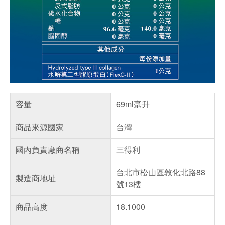
容量
69ml毫升
商品來源國家
台灣
國內負責廠商名稱
三得利
台北市松山區敦化北路88
製造商地址
號13樓
商品高度
18.1000