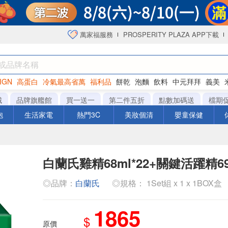
萬家福服務
PROSPERITY PLAZA APP下載
IGN
高蛋白
冷氣最高省萬
福利品
餅乾
泡麵
飲料
中元拜拜
義美
海苔
城
品牌旗艦館
買一送一
第二件五折
點數加碼送
檔期
泡
生活家電
熱門3C
美妝個清
嬰童保健
白蘭氏雞精68ml*22+關鍵活躍精69
◎品牌：
白蘭氏
◎規格： 1Set組 x 1 x 1BOX盒
1865
$
原價