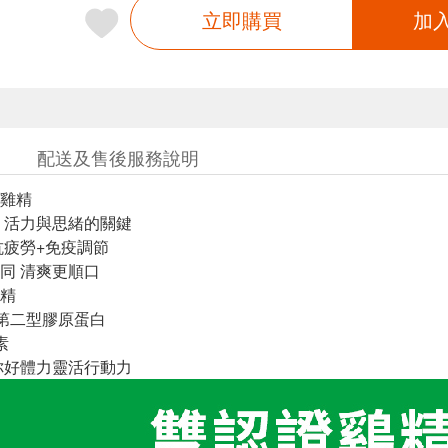
立即購買
加
配送及售後服務說明
雞精
 活力與思緒的關鍵
抗疲勞+免疫調節
認同 清爽更順口
精
g第二型膠原蛋白
素
你好體力靈活行動力