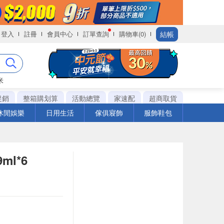
結帳
登入
註冊
會員中心
訂單查詢
購物車(0)
米
促銷
整箱購划算
活動總覽
家速配
超商取貨
休閒娛樂
日用生活
傢俱寢飾
服飾鞋包
ml*6