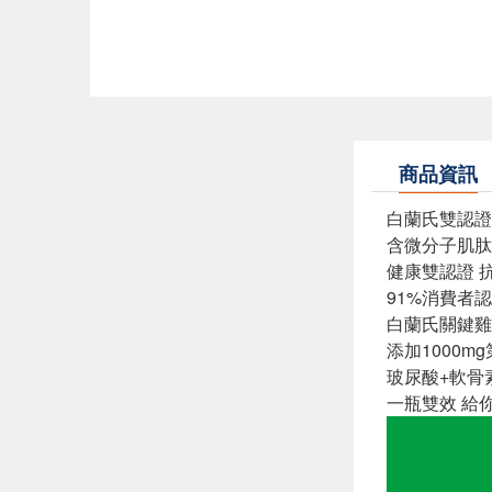
商品資訊
白蘭氏雙認證
含微分子肌肽
健康雙認證 
91%消費者
白蘭氏關鍵雞
添加1000m
玻尿酸+軟骨
一瓶雙效 給