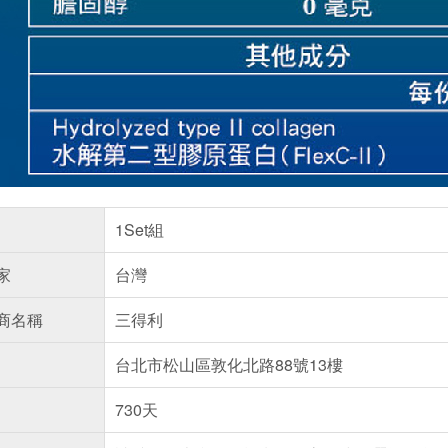
1Set組
家
台灣
商名稱
三得利
台北市松山區敦化北路88號13樓
730天