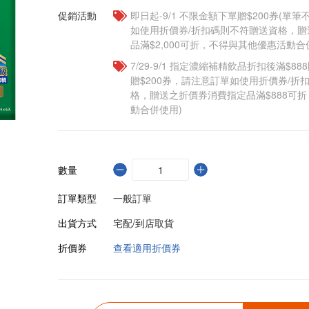
促銷活動
即日起-9/1 不限金額下單贈$200券(單
如使用折價券/折扣碼則不符贈送資格，
品滿$2,000可折，不得與其他優惠活動合
7/29-9/1 指定濃縮補精飲品​折扣後滿$88
贈$200券，請注意訂單如使用折價券/折
格，贈送之折價券消費指定品滿$888可
動合併使用)
數量
訂單類型
一般訂單
出貨方式
宅配/到店取貨
折價券
查看適用折價券