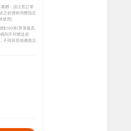
筆不累贈，請注意訂單
贈送之折價券消費指定
併使用)
8贈$100券(單筆最高
扣碼則不符贈送資
折，不得與其他優惠活