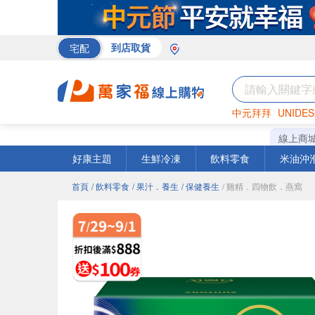
宅配
到店取貨
中元拜拜
UNIDES
巧克力
罐頭
咖啡
線上商
好康主題
生鮮冷凍
飲料零食
米油沖
首頁
/ 飲料零食
/ 果汁．養生
/ 保健養生
/ 雞精．四物飲．燕窩