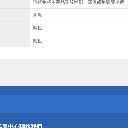
請避免將本產品置於潮濕、高溫或曝曬等場所
常溫
應稅
應稅
送
請小心！
送
客服中心
聯絡我們