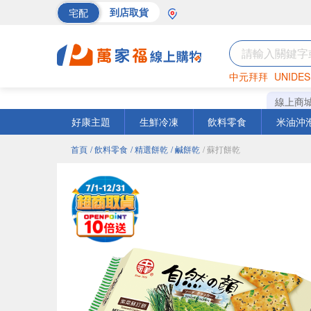
宅配
到店取貨
中元拜拜
UNIDES
巧克力
罐頭
海苔
線上商
好康主題
生鮮冷凍
飲料零食
米油沖
首頁
/ 飲料零食
/ 精選餅乾
/ 鹹餅乾
/ 蘇打餅乾