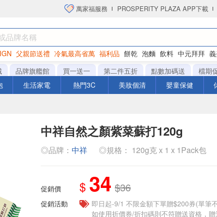
萬家福服務
PROSPERITY PLAZA APP下載
IGN
父親節送禮
冷氣最高省萬
福利品
餅乾
泡麵
飲料
中元拜拜
義
洋芋片
城
品牌旗艦館
買一送一
第二件五折
點數加碼送
檔期
泡
生活家電
熱門3C
美妝個清
嬰童保健
中祥自然之顏紫菜蘇打120g
◎品牌：
中祥
◎規格： 120g克 x 1 x 1Pack包
34
$
$36
促銷價
促銷活動
即日起-9/1 不限金額下單贈$200券(單
如使用折價券/折扣碼則不符贈送資格，