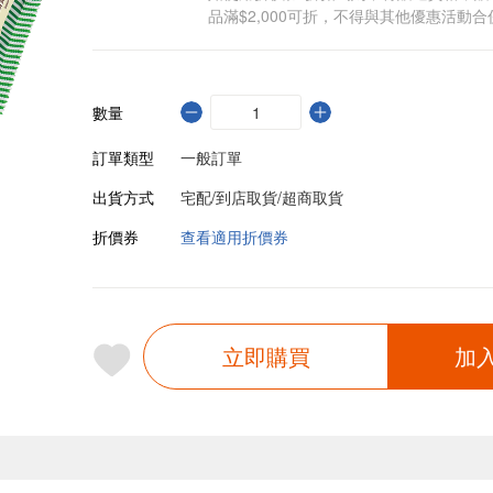
品滿$2,000可折，不得與其他優惠活動合
數量
訂單類型
一般訂單
出貨方式
宅配/到店取貨/超商取貨
折價券
查看適用折價券
立即購買
加