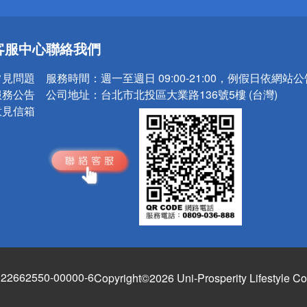
送
客服中心
聯絡我們
請小心！
常見問題
服務時間：
週一至週日 09:00-21:00，例假日依網站
服務公告
公司地址：
台北市北投區大業路136號5樓 (台灣)
意見信箱
662550-00000-6
Copyright©2026 Uni-Prosperity Lifestyle Co