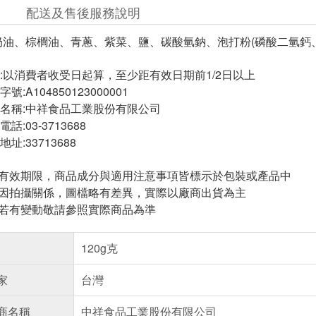
配送及售後服務說明
奶油、棕櫚油、青蔥、紫菜、鹽、碳酸氫鈉、泡打粉(磷酸二氫鈣
:以消費者收受日起算，至少距有效日期前1/2日以上
:A104850123000001
名稱:中祥食品工業股份有限公司
:03-3713688
:33713688
與有效期限，商品成分與適用注意事項皆標示於包裝或產品中
頁因拍攝關係，圖檔略有差異，實際以廠商出貨為主
案若有變動敬請參照實際商品為準
120g克
家
台灣
商名稱
中祥食品工業股份有限公司