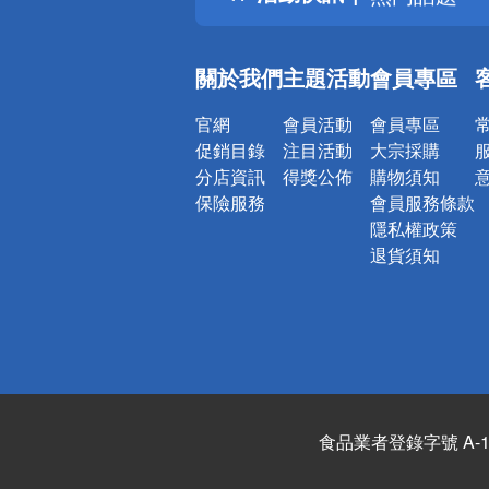
銀行優惠
偏遠地區配
關於我們
主題活動
會員專區
詐騙網頁！
官網
會員活動
會員專區
促銷目錄
注目活動
大宗採購
分店資訊
得獎公佈
購物須知
保險服務
會員服務條款
隱私權政策
退貨須知
食品業者登錄字號 A-122