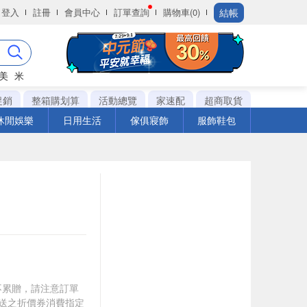
結帳
登入
註冊
會員中心
訂單查詢
購物車(0)
美
米
促銷
整箱購划算
活動總覽
家速配
超商取貨
休閒娛樂
日用生活
傢俱寢飾
服飾鞋包
筆不累贈，請注意訂單
贈送之折價券消費指定