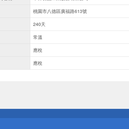
桃園市八德區廣福路613號
240天
常溫
應稅
應稅
送
請小心！