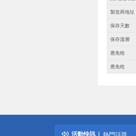
製造商地址
保存天數
保存溫層
應免稅
應免稅
偏遠地區配
詐騙網頁！
得獎公告
活動快訊
熱門話題