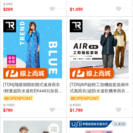
$ 399
$269
$1,050
[TDN]飛躍側開前開式連身雨衣
[TDN]AIR超輕工殼機能套裝兩件
(輕量超防水速乾EK4463)加長型
式風雨衣(超防水速乾機車雨衣
藍色
EP4838)霧藍色XL號
贈OPENPOINT
贈OPENPOINT
$ 1680
$ 4580
$780
$1,780