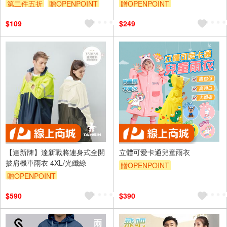
舒適，單一尺寸
光布 保證行車安全 男女皆適用
第二件五折
贈OPENPOINT
贈OPENPOINT
訂單滿 2000 元折抵 100元
訂單滿 2000 元折抵 100元
$109
$249
（運費不算在 2000 元的範圍
（運費不算在 2000 元的範圍
內）
內）
【達新牌】達新戰將連身式全開
立體可愛卡通兒童雨衣
披肩機車雨衣 4XL/光纖綠
贈OPENPOINT
贈OPENPOINT
$590
$390