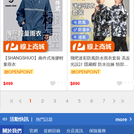
【SHANGSHUO】兩件式海膠輕
飛吧迷彩防風防水雨衣套裝 高反
量雨衣
光設計 隱藏帽 防水拉鍊 頸部加
高設計 多尺寸選擇 M L XL 2XL
贈OPENPOINT
贈OPENPOINT
3XL
訂單滿 2000 元折抵 100元
$499
$890
（運費不算在 2000 元的範圍
內）
偏遠地區配送
1
2
3
4
5
6
7
詐騙網頁！請小心！
得獎公告
活動快訊
more
熱門話題
銀行優惠
關於我們
官網
促銷目錄
分店資訊
保險服務
偏遠地區配送