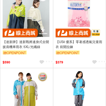
【達新牌】達新戰將連身式全開
【USii 優系】零著感透氣兒童雨
披肩機車雨衣 5XL/光纖綠
衣 前開拉鍊
贈OPENPOINT
贈OPENPOINT
$590
$379