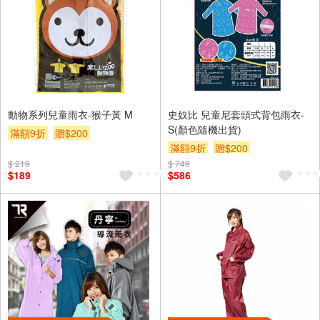
動物系列兒童雨衣-猴子黃 M
史奴比 兒童尼套頭式背包雨衣-
S(顏色隨機出貨)
滿額9折
贈$200
滿額9折
贈$200
$ 219
$ 749
$189
$586