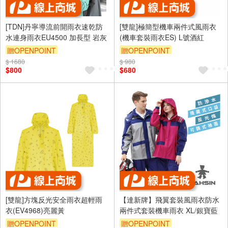
[TDN]丹寧導流前開雨衣速乾防
[雙龍]極簡型機車兩件式風雨衣
水連身雨衣EU4500 加長型 岩灰
(機車套裝雨衣ES) L號酒紅
贈OPENPOINT
贈OPENPOINT
$ 1680
$ 980
$800
$680
[雙龍]方塊反光安全雨衣超輕雨
【達新牌】飛翼套裝風雨衣防水
衣(EV4968)亮麗黃
兩件式套裝機車雨衣 XL/銀寶藍
贈OPENPOINT
贈OPENPOINT