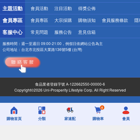
詐騙網頁！請小心！
主題活動
會員活動
注目活動
得獎公佈
會員專區
會員專區
大宗採購
購物須知
會員服務條款
隱
客服中心
常見問題
服務公告
意見信箱
服務時間：
週一至週日 09:00-21:00，例假日依網站公告為主
公司地址：
台北市北投區大業路136號5樓 (台灣)
食品業者登錄字號 A-122662550-00000-6
Copyright©2026 Uni-Prosperity Lifestyle Corp. All Right Reserved
0
購物首頁
分類
家速配
購物車
會員