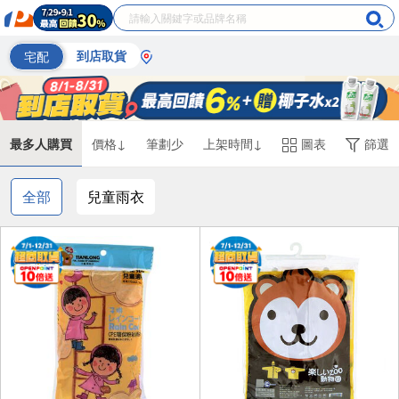
宅配
到店取貨
最多人購買
價格↓
筆劃少
上架時間↓
圖表
篩選
全部
兒童雨衣