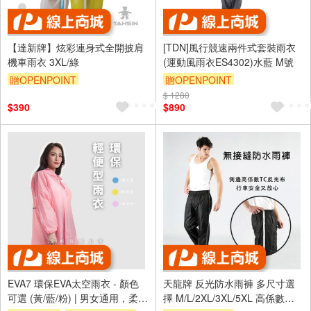
【達新牌】炫彩連身式全開披肩
[TDN]風行競速兩件式套裝雨衣
機車雨衣 3XL/綠
(運動風雨衣ES4302)水藍 M號
贈OPENPOINT
贈OPENPOINT
$ 1280
$390
$890
EVA7 環保EVA太空雨衣 - 顏色
天龍牌 反光防水雨褲 多尺寸選
可選 (黃/藍/粉) | 男女通用，柔軟
擇 M/L/2XL/3XL/5XL 高係數反