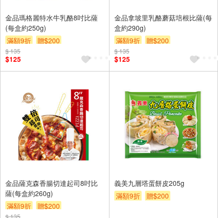
金品瑪格麗特水牛乳酪8吋比薩
金品拿坡里乳酪蘑菇培根比薩(每
(每盒約250g)
盒約290g)
滿額9折
贈$200
滿額9折
贈$200
$ 135
$ 135
$125
$125
金品薩克森香腸切達起司8吋比
義美九層塔蛋餅皮205g
薩(每盒約260g)
滿額9折
贈$200
滿額9折
贈$200
$ 135