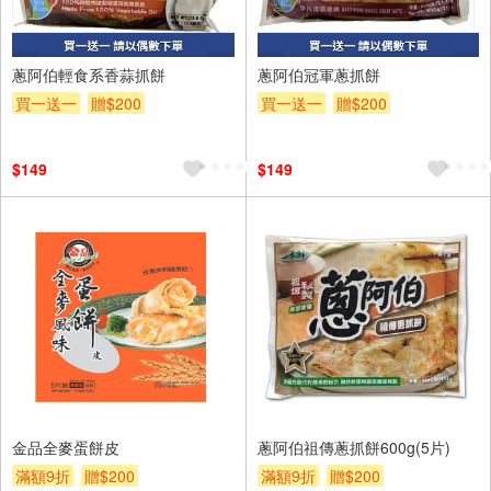
蔥阿伯輕食系香蒜抓餅
蔥阿伯冠軍蔥抓餅
買一送一
贈$200
買一送一
贈$200
$149
$149
金品全麥蛋餅皮
蔥阿伯祖傳蔥抓餅600g(5片)
滿額9折
贈$200
滿額9折
贈$200