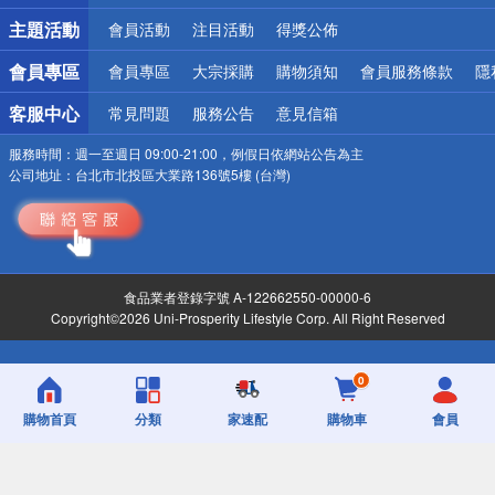
詐騙網頁！請小心！
主題活動
會員活動
注目活動
得獎公佈
會員專區
會員專區
大宗採購
購物須知
會員服務條款
隱
客服中心
常見問題
服務公告
意見信箱
服務時間：
週一至週日 09:00-21:00，例假日依網站公告為主
公司地址：
台北市北投區大業路136號5樓 (台灣)
食品業者登錄字號 A-122662550-00000-6
Copyright©2026 Uni-Prosperity Lifestyle Corp. All Right Reserved
0
購物首頁
分類
家速配
購物車
會員