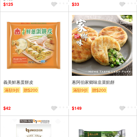
$125
$33
義美鮮蔥蛋餅皮
蔥阿伯家鄉味韭菜餡餅
滿額9折
贈$200
滿額9折
贈$200
$42
$149