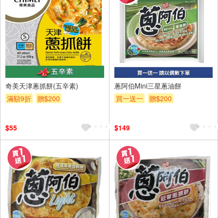
奇美天津蔥抓餅(五辛素)
蔥阿伯Mini三星蔥油餅
滿額9折
贈$200
買一送一
贈$200
$55
$149