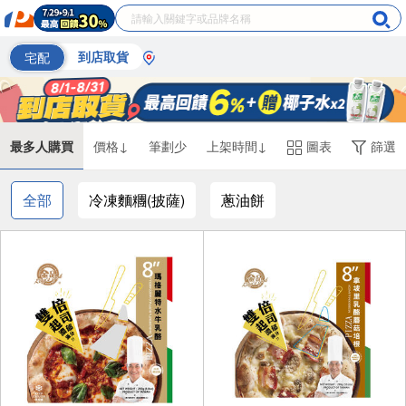
宅配
到店取貨
最多人購買
價格↓
筆劃少
上架時間↓
圖表
篩選
全部
冷凍麵糰(披薩)
蔥油餅