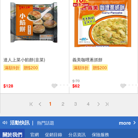
達人上菜小餡餅(韭菜)
義美咖哩蔥抓餅
滿額9折
贈$200
滿額9折
贈$200
$ 70
$128
$62
偏遠地區配送
1
2
3
4
詐騙網頁！請小心！
得獎公告
活動快訊
more
熱門話題
銀行優惠
關於我們
官網
促銷目錄
分店資訊
保險服務
偏遠地區配送