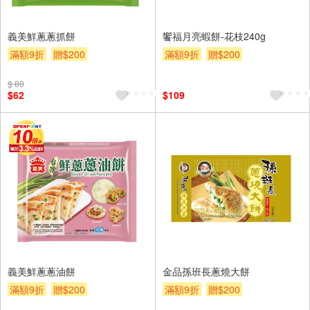
義美鮮蔥蔥抓餅
饗福月亮蝦餅-花枝240g
滿額9折
贈$200
滿額9折
贈$200
$ 80
$62
$109
義美鮮蔥蔥油餅
金品孫班長蔥燒大餅
滿額9折
贈$200
滿額9折
贈$200