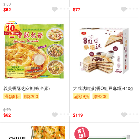
$ 80
$62
$77
義美香酥芝麻抓餅(全素)
大成咕咕派(香Q紅豆麻糬)440g
滿額9折
贈$200
滿額9折
贈$200
$ 70
$62
$119