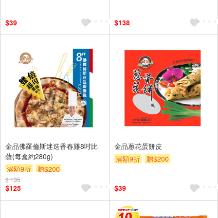
$39
$138
金品佛羅倫斯迷迭香春雞8吋比
金品蔥花蛋餅皮
薩(每盒約280g)
滿額9折
贈$200
滿額9折
贈$200
$ 135
$125
$39