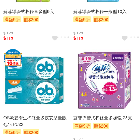
蘇菲導管式棉條量多型9入
蘇菲導管式棉條一般型10入
滿額9折
贈$200
滿額9折
贈$200
$ 129
$ 129
$119
$119
OB歐碧衛生棉條量多夜安型量販
蘇菲導管式棉條量多加強 25支
包16PCx2
滿額9折
贈$200
滿額9折
贈$200
$ 377