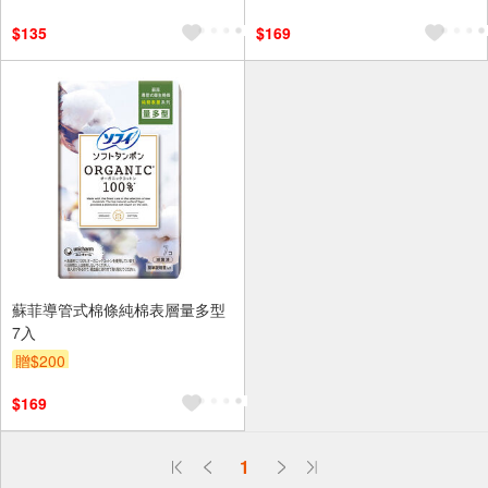
$135
$169
蘇菲導管式棉條純棉表層量多型
7入
贈$200
$169
偏遠地區配送
1
詐騙網頁！請小心！