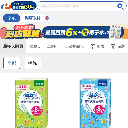
宅配
到店取貨
最多人購買
價格↓
筆劃少
上架時間↓
圖表
篩選
全部
棉條