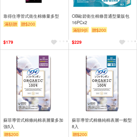
靠得住導管式衛生棉條量多型
OB歐碧衛生棉條普通型量販包
16PCx2
滿額贈
贈$200
滿額9折
贈$200
$179
$229
蘇菲導管式棉條純棉表層量多加
蘇菲導管式棉條純棉表層一般型
強5入
8入
贈$200
贈$200