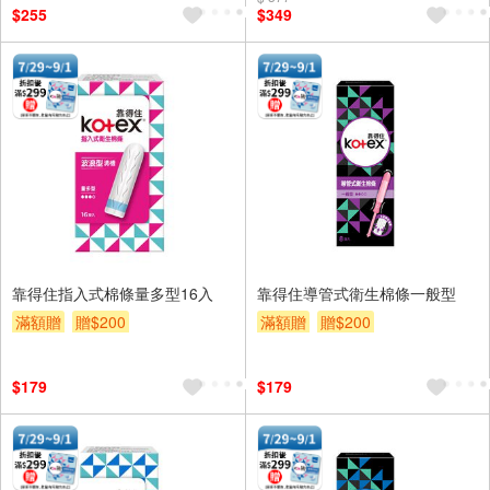
$255
$349
靠得住指入式棉條量多型16入
靠得住導管式衛生棉條一般型
滿額贈
贈$200
滿額贈
贈$200
$179
$179