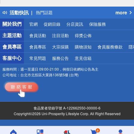
得獎公告
活動快訊
more
熱門話題
銀行優惠
關於我們
官網
促銷目錄
分店資訊
保險服務
偏遠地區配送
詐騙網頁！請小心！
主題活動
會員活動
注目活動
得獎公佈
會員專區
會員專區
大宗採購
購物須知
會員服務條款
隱
客服中心
常見問題
服務公告
意見信箱
服務時間：
週一至週日 09:00-21:00，例假日依網站公告為主
公司地址：
台北市北投區大業路136號5樓 (台灣)
食品業者登錄字號 A-122662550-00000-6
Copyright©2026 Uni-Prosperity Lifestyle Corp. All Right Reserved
0