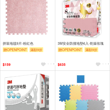
拼裝地毯9片-粉紅色
3M安全防撞地墊6入-乾燥玫瑰
贈OPENPOINT
滿額9折
贈OPENPOINT
滿額9折
贈$200
贈$200
$159
$635