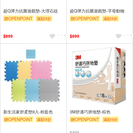
超Q彈力抗菌遊戲墊-大理石紋
超Q彈力抗菌遊戲墊-字母動物
贈OPENPOINT
滿額9折
贈OPENPOINT
滿額9折
贈$200
贈$200
$899
$899
新生活家舒柔墊9入-粉藍色
3M舒適巧拼地墊-棕色
贈OPENPOINT
滿額9折
贈OPENPOINT
滿額9折
贈$200
贈$200
$ 519