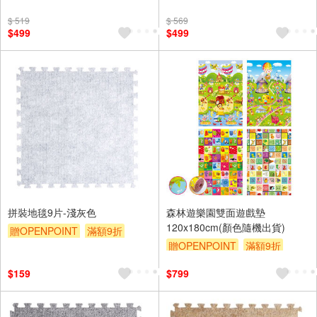
贈$200
贈$200
$ 519
$ 569
$499
$499
拼裝地毯9片-淺灰色
森林遊樂園雙面遊戲墊
120x180cm(顏色隨機出貨)
贈OPENPOINT
滿額9折
贈OPENPOINT
滿額9折
贈$200
贈$200
$159
$799