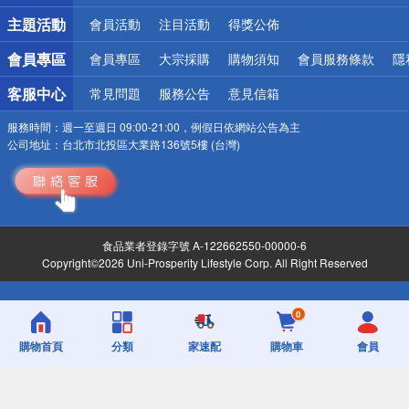
詐騙網頁！請小心！
主題活動
會員活動
注目活動
得獎公佈
會員專區
會員專區
大宗採購
購物須知
會員服務條款
隱
客服中心
常見問題
服務公告
意見信箱
服務時間：
週一至週日 09:00-21:00，例假日依網站公告為主
公司地址：
台北市北投區大業路136號5樓 (台灣)
食品業者登錄字號 A-122662550-00000-6
Copyright©2026 Uni-Prosperity Lifestyle Corp. All Right Reserved
0
購物首頁
分類
家速配
購物車
會員