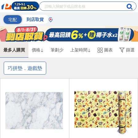
宅配
到店取貨
最多人購買
價格↓
筆劃少
上架時間↓
圖表
篩選
巧拼墊．遊戲墊