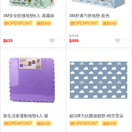
3M安全防撞地墊6入-晨霧綠
3M舒適巧拼地墊-藍色
贈OPENPOINT
滿額9折
贈OPENPOINT
滿額9折
贈$200
贈$200
$ 519
$635
$499
新生活家運動地墊4入-紫
超Q彈力抗菌遊戲墊-晴空雲朵
贈OPENPOINT
滿額9折
贈OPENPOINT
滿額9折
贈$200
贈$200