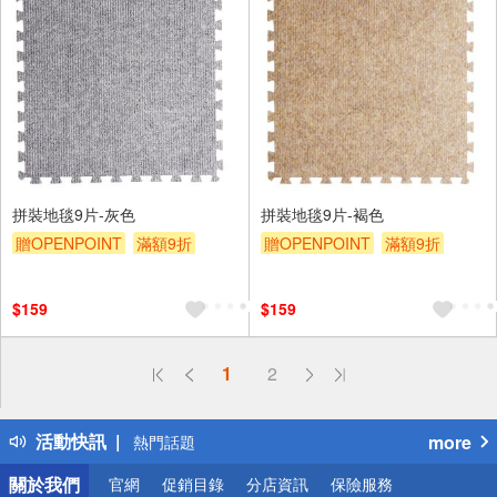
拼裝地毯9片-灰色
拼裝地毯9片-褐色
贈OPENPOINT
滿額9折
贈OPENPOINT
滿額9折
贈$200
贈$200
$159
$159
偏遠地區配送
1
2
詐騙網頁！請小心！
得獎公告
活動快訊
more
熱門話題
銀行優惠
關於我們
官網
促銷目錄
分店資訊
保險服務
偏遠地區配送