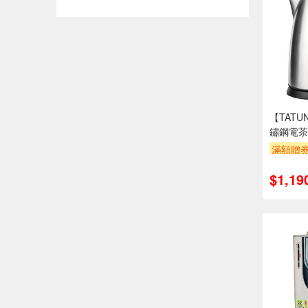
【TATU
鏽鋼電茶壺
滿額贈
$1,19