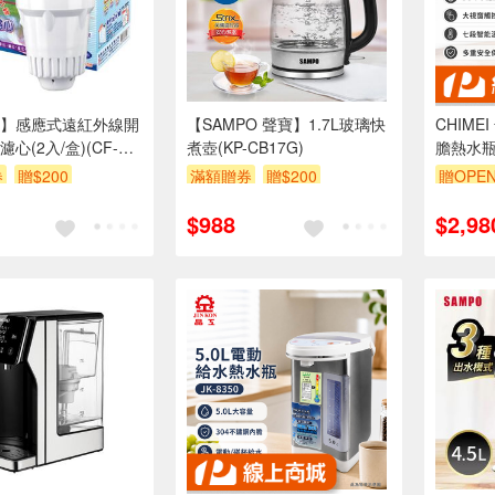
】感應式遠紅外線開
【SAMPO 聲寶】1.7L玻璃快
CHIME
心(2入/盒)(CF-
煮壺(KP-CB17G)
膽熱水瓶 
券
贈$200
滿額贈券
贈$200
贈OPEN
$988
$2,98