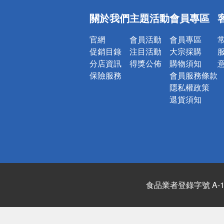
偏遠地區配
關於我們
主題活動
會員專區
詐騙網頁！
官網
會員活動
會員專區
促銷目錄
注目活動
大宗採購
分店資訊
得獎公佈
購物須知
保險服務
會員服務條款
隱私權政策
退貨須知
食品業者登錄字號 A-122