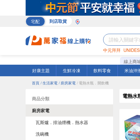
宅配
到店取貨
中元拜拜
UNIDES
米
巧克力
衛生紙
線上商
好康主題
生鮮冷凍
飲料零食
米油沖
首頁
/ 生活家電
/ 廚房家電
/ 電熱水瓶．開飲機
電熱水
商品分類
廚房家電
瓦斯爐．排油煙機．熱水器
洗碗機