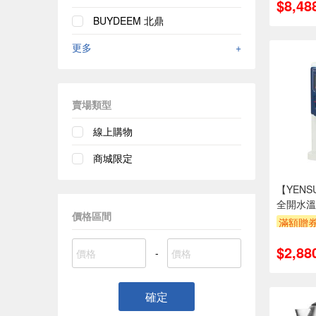
$8,48
BUYDEEM 北鼎
更多
+
賣場類型
線上購物
商城限定
【YENS
全開水溫
價格區間
818DWE
滿額贈
$2,88
-
確定