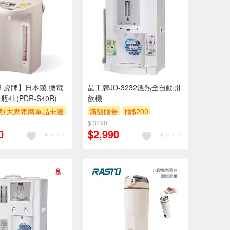
ER 虎牌】日本製 微電
晶工牌JD-3232溫熱全自動開
4L(PDR-S40R)
飲機
貨(大家電商單品未達
滿額贈券
贈$200
收$300-500,部分
$ 3490
0
$2,990
區費另計,實際收費以
人聯絡報價為主)
券