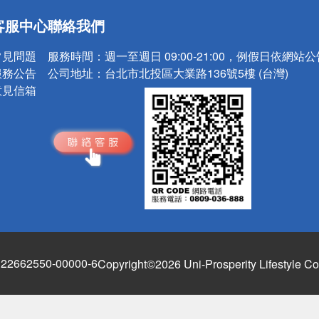
送
客服中心
聯絡我們
請小心！
常見問題
服務時間：
週一至週日 09:00-21:00，例假日依網站
服務公告
公司地址：
台北市北投區大業路136號5樓 (台灣)
意見信箱
662550-00000-6
Copyright©2026 Uni-Prosperity Lifestyle Co