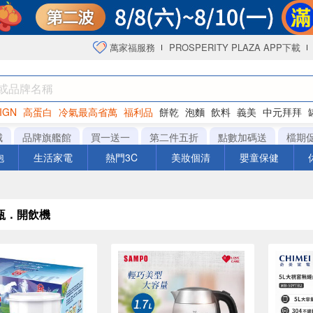
萬家福服務
PROSPERITY PLAZA APP下載
IGN
高蛋白
冷氣最高省萬
福利品
餅乾
泡麵
飲料
義美
中元拜拜
咖啡
城
品牌旗艦館
買一送一
第二件五折
點數加碼送
檔期
泡
生活家電
熱門3C
美妝個清
嬰童保健
瓶．開飲機