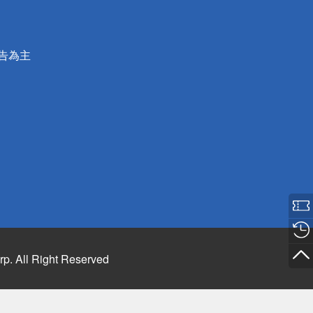
公告為主
rp. All Right Reserved