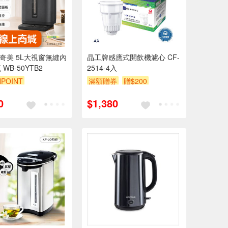
I 奇美 5L大視窗無縫內
晶工牌感應式開飲機濾心 CF-
WB-50YTB2
2514-4入
POINT
滿額贈券
贈$200
0
$1,380