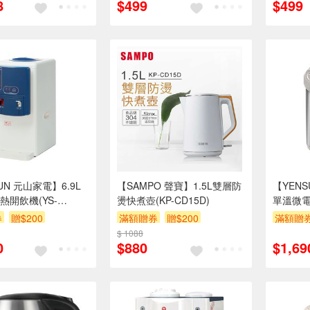
8
$499
$499
UN 元山家電】6.9L
【SAMPO 聲寶】1.5L雙層防
【YENS
熱開飲機(YS-
燙快煮壺(KP-CD15D)
單溫微電
)
5504AP
券
贈$200
滿額贈券
贈$200
滿額贈
$ 1088
0
$880
$1,69