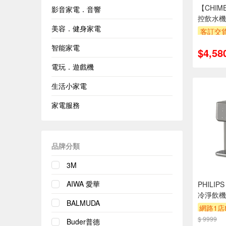
【CHIM
影音家電．音響
控飲水機(
美容．健身家電
客訂交
萬元需加
智能家電
$4,58
安裝跨
專
電玩．遊戲機
滿額贈
生活小家電
家電服務
品牌分類
3M
AIWA 愛華
PHILIP
冷淨飲機
BALMUDA
網路1店
$ 9999
贈$200
Buder普德