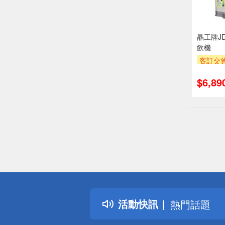
晶工牌J
飲機
客訂交
萬元需加
$6,89
安裝跨
專
滿額贈
偏遠地區配
詐騙網頁！
得獎公告
活動快訊
熱門話題
銀行優惠