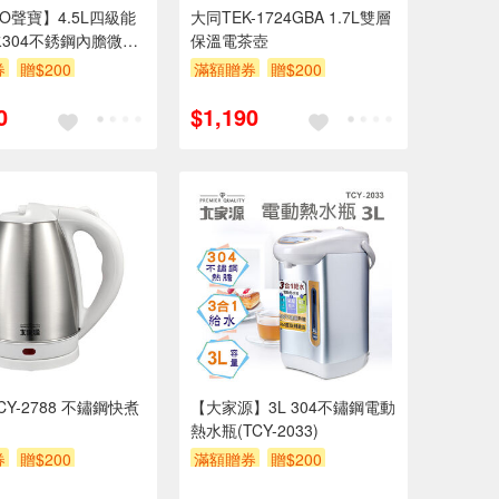
PO聲寶】4.5L四級能
大同TEK-1724GBA 1.7L雙層
304不銹鋼內膽微電
保溫電茶壺
(KP-LC45W)
券
贈$200
滿額贈券
贈$200
0
$1,190
Y-2788 不鏽鋼快煮
【大家源】3L 304不鏽鋼電動
熱水瓶(TCY-2033)
券
贈$200
滿額贈券
贈$200