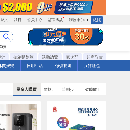
結帳
登入
註冊
會員中心
訂單查詢
購物車(0)
罐頭
促銷
整箱購划算
活動總覽
家速配
超商取貨
休閒娛樂
日用生活
傢俱寢飾
服飾鞋包
最多人購買
價格↓
筆劃少
上架時間↓