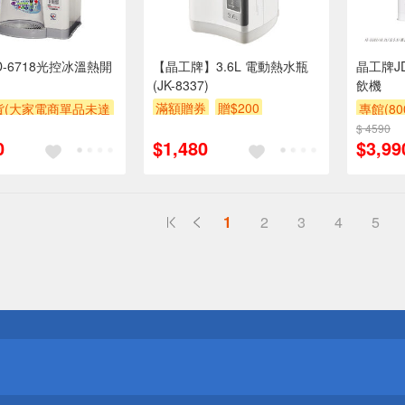
D-6718光控冰溫熱開
【晶工牌】3.6L 電動熱水瓶
晶工牌J
(JK-8337)
飲機
滿額贈券
贈$200
貨(大家電商單品未達
專館(8
收$300-500,部分
$ 4590
滿額贈
0
$1,480
$3,99
區費另計,實際收費以
人聯絡報價為主)
券
1
2
3
4
5
送
請小心！