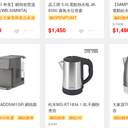
EI 奇美】瞬熱智慧溫
晶工牌 5.0L電動熱水瓶 JK-
【SAM
WB-30MWTA)
8350 廣角水位視窗
電動給水
腦電熱水瓶
貨(大家電商單品未達
贈OPENPOINT
滿額贈
收$300-500,部分
$ 1688
0
$1,450
$1,48
區費另計,實際收費以
人聯絡報價為主)
券
S ADD5981GR 瞬熱製
松木MG-KT1834 1.8L不鋼快
大家源TC
煮壺
壺
800免運
滿額贈券
滿額贈券
贈$200
滿額贈
$ 549