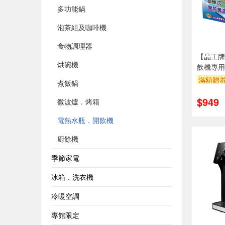
多功能鍋
泡茶組及咖啡機
食物調理器
【晶工牌
烘碗機
飲機專用濾
2522A)
滿額贈
煮飯鍋
$949
微波爐．烤箱
電熱水瓶．開飲機
廚餘機
季節家電
冰箱．洗衣機
冷暖空調
專館限定