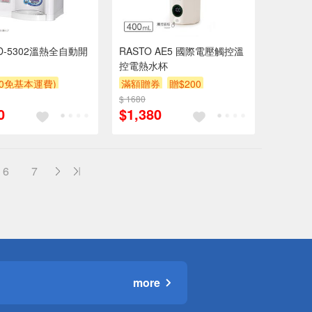
D-5302溫熱全自動開
RASTO AE5 國際電壓觸控溫
控電熱水杯
00免基本運費)
滿額贈券
贈$200
券
贈$200
$ 1680
0
$1,380
6
7
more