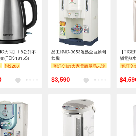
NG大同】1.8公升不
晶工牌JD-3653溫熱全自動開
【TIG
(TEK-1815S)
飲機
腦電熱水瓶
券
贈$200
客訂交貨(大家電商單品未達
客訂交
萬元需加收$300-500,部分
萬元需加
0
$3,590
$4,59
安裝跨區費另計,實際收費以
安裝跨
專人聯絡報價為主)
專
滿額贈券
滿額贈