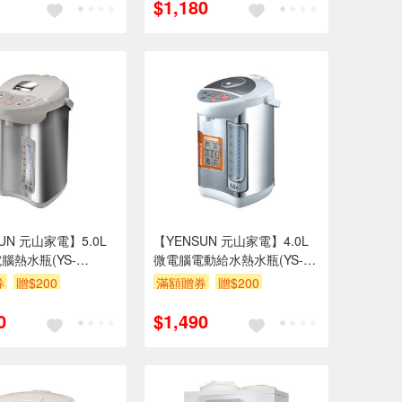
$1,180
UN 元山家電】5.0L
【YENSUN 元山家電】4.0L
腦熱水瓶(YS-
微電腦電動給水熱水瓶(YS-
S)
540AP)
券
贈$200
滿額贈券
贈$200
0
$1,490