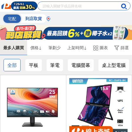
宅配
到店取貨
最多人購買
價格↓
筆劃少
上架時間↓
圖表
篩選
全部
平板
筆電
電腦螢幕
桌上型電腦