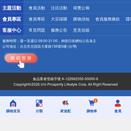
主題活動
會員活動
注目活動
得獎公佈
會員專區
會員專區
大宗採購
購物須知
會員服務條款
隱
客服中心
常見問題
服務公告
意見信箱
服務時間：
週一至週日 09:00-21:00，例假日依網站公告為主
公司地址：
台北市北投區大業路136號5樓 (台灣)
食品業者登錄字號 A-122662550-00000-6
Copyright©2026 Uni-Prosperity Lifestyle Corp. All Right Reserved
0
購物首頁
分類
家速配
購物車
會員