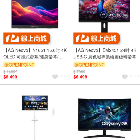
【AG Neovo】N1651 15.6吋 4K
【AG Neovo】EM2451 24吋 4K
OLED 可攜式螢幕/隨身螢幕/行
USB-C 廣色域專業繪圖旋轉螢幕
動螢幕/便攜螢幕
贈OPENPOINT
贈OPENPOINT
$ 14999
$ 7999
$8,499
$6,498