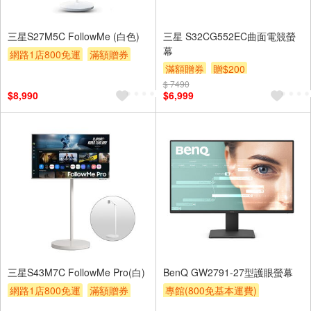
三星S27M5C FollowMe (白色)
三星 S32CG552EC曲面電競螢
幕
網路1店800免運
滿額贈券
滿額贈券
贈$200
贈$200
$ 7490
$8,990
$6,999
三星S43M7C FollowMe Pro(白)
BenQ GW2791-27型護眼螢幕
網路1店800免運
滿額贈券
專館(800免基本運費)
贈$200
滿額贈券
贈$200