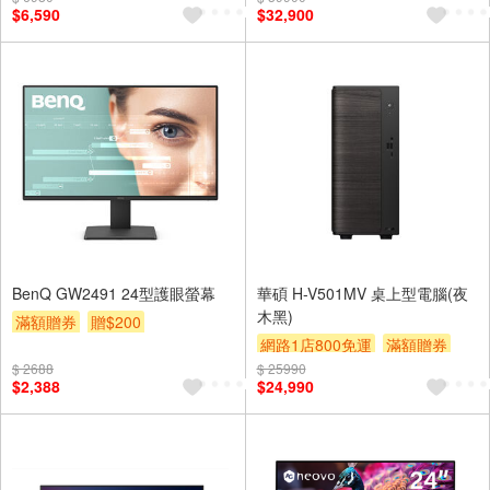
$6,590
$32,900
BenQ GW2491 24型護眼螢幕
華碩 H-V501MV 桌上型電腦(夜
木黑)
滿額贈券
贈$200
網路1店800免運
滿額贈券
$ 2688
$ 25990
贈$200
$2,388
$24,990