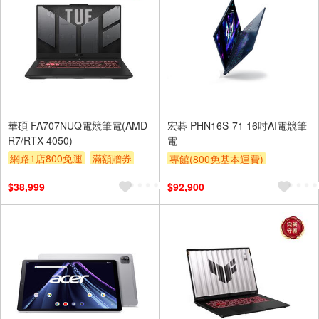
華碩 FA707NUQ電競筆電(AMD
宏碁 PHN16S-71 16吋AI電競筆
R7/RTX 4050)
電
網路1店800免運
滿額贈券
專館(800免基本運費)
贈$200
滿額贈券
贈$200
$38,999
$92,900