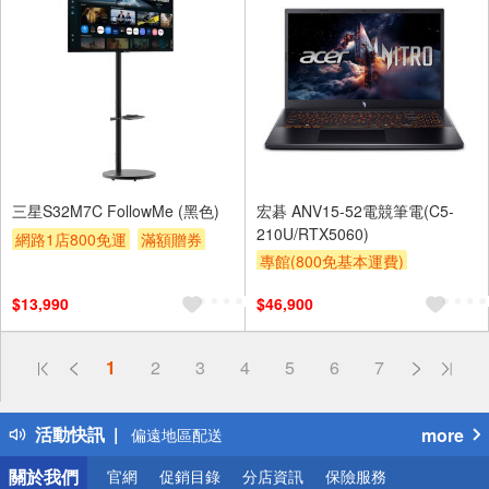
三星S32M7C FollowMe (黑色)
宏碁 ANV15-52電競筆電(C5-
210U/RTX5060)
網路1店800免運
滿額贈券
專館(800免基本運費)
贈$200
滿額贈券
贈$200
$13,990
$46,900
偏遠地區配送
詐騙網頁！請小心！
得獎公告
1
2
3
4
5
6
7
熱門話題
銀行優惠
活動快訊
more
偏遠地區配送
詐騙網頁！請小心！
關於我們
官網
促銷目錄
分店資訊
保險服務