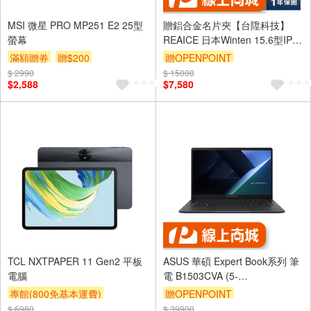
MSI 微星 PRO MP251 E2 25型
贈鋁合金名片夾【台陞科技】
螢幕
REAICE 日本Winten 15.6型IPS
超薄廣視角可攜式雙屏螢幕 WT-
滿額贈券
贈$200
贈OPENPOINT
156PS-BK
$ 2990
$ 15000
$2,588
$7,580
TCL NXTPAPER 11 Gen2 平板
ASUS 華碩 Expert Book系列 筆
電腦
電 B1503CVA (5-
120U/16G/512G/Win11Pro/3Y)
專館(800免基本運費)
贈OPENPOINT
商用筆電/含鼠包
$ 6980
滿額贈券
贈$200
$ 39900