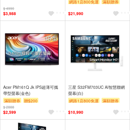
網路1店800免運
滿額贈券
贈$200
$ 4990
$3,988
$21,990
Acer PM161Q Jk IPS超薄可攜
三星 S32FM703UC AI智慧聯網
帶型螢幕(金色)
螢幕(白)
滿額贈券
贈$200
網路1店800免運
滿額贈券
$ 2888
贈$200
$2,599
$10,990