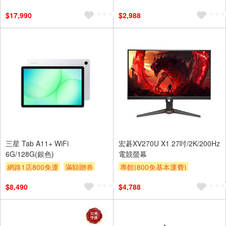
$17,990
$2,988
三星 Tab A11+ WiFi
宏碁XV270U X1 27吋/2K/200Hz
6G/128G(銀色)
電競螢幕
網路1店800免運
滿額贈券
專館(800免基本運費)
贈$200
滿額贈券
贈$200
$8,490
$4,788