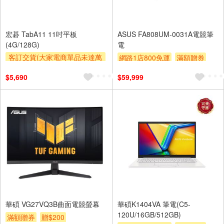
宏碁 TabA11 11吋平板
ASUS FA808UM-0031A電競筆
(4G/128G)
電
客訂交貨(大家電商單品未達萬
網路1店800免運
滿額贈券
元需加收$300-500,部分安裝跨
贈$200
$5,690
$59,999
區費另計,實際收費以專人聯絡
報價為主)
滿額贈券
華碩 VG27VQ3B曲面電競螢幕
華碩K1404VA 筆電(C5-
120U/16GB/512GB)
滿額贈券
贈$200