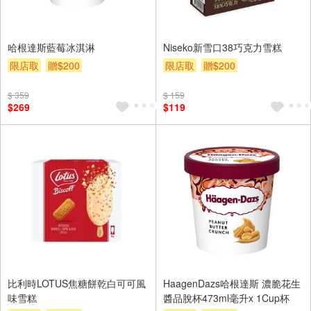
哈根達斯藍莓冰淇淋
Niseko新雪口38巧克力雪糕
限店取
贈$200
限店取
贈$200
$ 359
$ 159
$269
$119
比利時LOTUS焦糖餅乾白可可風
HaagenDazs哈根達斯 濃脆花生
味雪糕
醬品脫杯473ml毫升x 1Cup杯