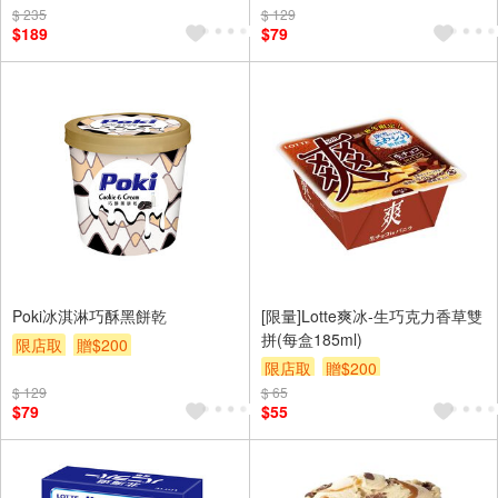
$ 235
$ 129
$189
$79
Poki冰淇淋巧酥黑餅乾
[限量]Lotte爽冰-生巧克力香草雙
拼(每盒185ml)
限店取
贈$200
限店取
贈$200
$ 129
$ 65
$79
$55