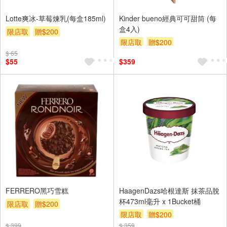
Lotte爽冰-草莓煉乳(每盒185ml)
Kinder bueno經典可可甜筒 (每
盒4入)
限店取
贈$200
限店取
贈$200
$ 65
$55
$359
FERRERO黑巧雪糕
HaagenDazs哈根達斯 抹茶品脫
杯473ml毫升 x 1Bucket桶
限店取
贈$200
限店取
贈$200
$ 399
$ 359