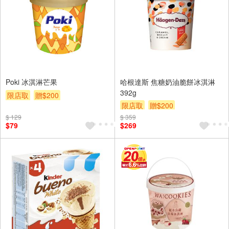
Poki 冰淇淋芒果
哈根達斯 焦糖奶油脆餅冰淇淋
392g
限店取
贈$200
限店取
贈$200
$ 129
$ 359
$79
$269