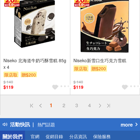
Niseko 北海道牛奶巧酥雪糕 85g
Niseko新雪口生巧克力雪糕
x 4
限店取
贈$200
限店取
贈$200
$ 140
$ 140
$119
$119
偏遠地區配送
1
2
3
4
詐騙網頁！請小心！
得獎公告
活動快訊
more
熱門話題
銀行優惠
關於我們
官網
促銷目錄
分店資訊
保險服務
偏遠地區配送