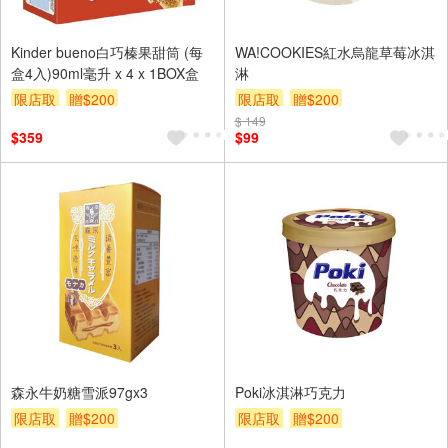
Kinder bueno白巧榛果甜筒 (每
WA!COOKIES紅水烏龍草莓冰淇
盒4入)90ml毫升 x 4 x 1BOX盒
淋
限店取
贈$200
限店取
贈$200
$ 149
$359
$99
森永牛奶糖雪派97gx3
Poki冰淇淋巧克力
限店取
贈$200
限店取
贈$200