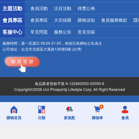
詐騙網頁！請小心！
主題活動
會員活動
注目活動
得獎公佈
會員專區
會員專區
大宗採購
購物須知
會員服務條款
隱
客服中心
常見問題
服務公告
意見信箱
服務時間：
週一至週日 09:00-21:00，例假日依網站公告為主
公司地址：
台北市北投區大業路136號5樓 (台灣)
食品業者登錄字號 A-122662550-00000-6
Copyright©2026 Uni-Prosperity Lifestyle Corp. All Right Reserved
0
購物首頁
分類
家速配
購物車
會員