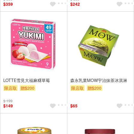
$359
$242
LOTTE雪見大福麻糬草莓
森永乳業MOW宇治抹茶冰淇淋
限店取
贈$200
限店取
贈$200
$ 199
$149
$65