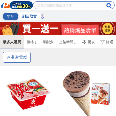
宅配
到店取貨
最多人購買
價格↓
筆劃少
上架時間↓
圖表
篩選
冰淇淋雪糕