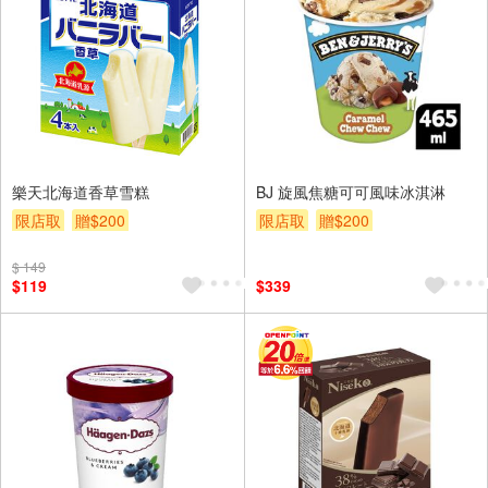
樂天北海道香草雪糕
BJ 旋風焦糖可可風味冰淇淋
限店取
贈$200
限店取
贈$200
$ 149
$119
$339