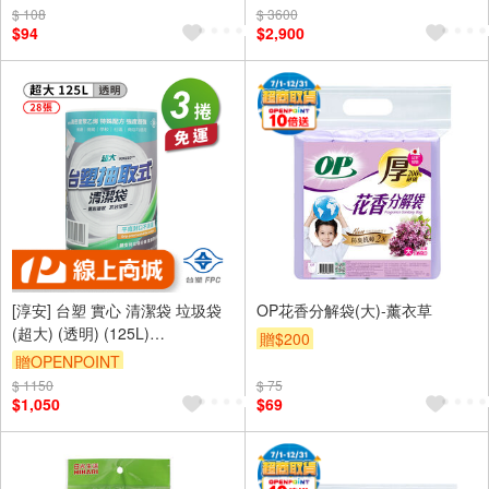
$ 108
$ 3600
$94
$2,900
[淳安] 台塑 實心 清潔袋 垃圾袋
OP花香分解袋(大)-薰衣草
(超大) (透明) (125L)
贈$200
(90*110cm) X 3捲 免運費
贈OPENPOINT
$ 1150
$ 75
$1,050
$69