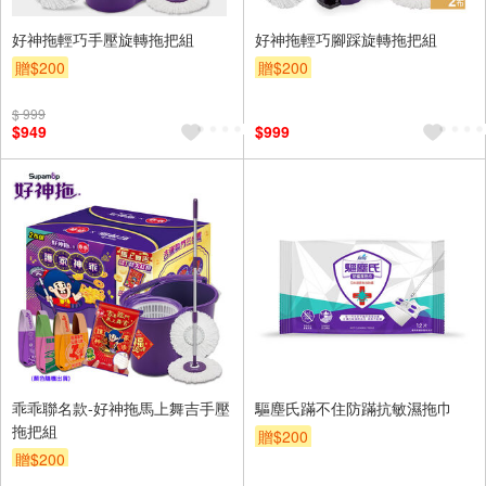
好神拖輕巧手壓旋轉拖把組
好神拖輕巧腳踩旋轉拖把組
贈$200
贈$200
$ 999
$949
$999
乖乖聯名款-好神拖馬上舞吉手壓
驅塵氏蹣不住防蹣抗敏濕拖巾
拖把組
贈$200
贈$200