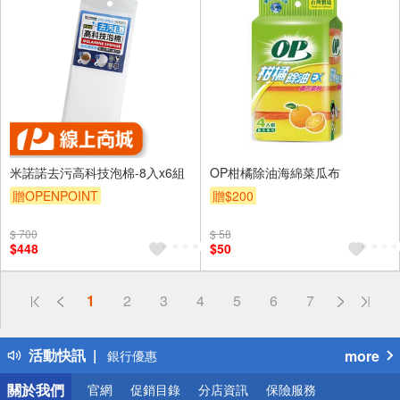
米諾諾去污高科技泡棉-8入x6組
OP柑橘除油海綿菜瓜布
贈OPENPOINT
贈$200
$ 700
$ 58
$448
$50
偏遠地區配送
詐騙網頁！請小心！
1
2
3
4
5
6
7
得獎公告
熱門話題
活動快訊
more
銀行優惠
偏遠地區配送
關於我們
官網
促銷目錄
分店資訊
保險服務
詐騙網頁！請小心！