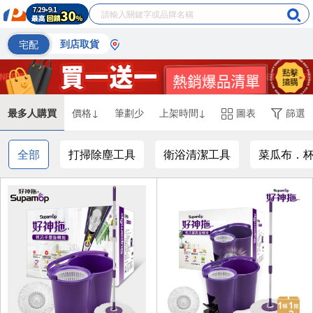
宅配
到店取貨
最多人購買
價格↓
筆劃少
上架時間↓
圖表
篩選
全部
打掃除塵工具
衛浴清潔工具
菜瓜布．