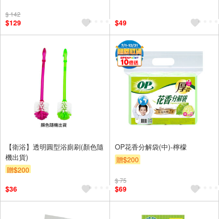
$ 142
$129
$49
【衛浴】透明圓型浴廁刷(顏色隨
OP花香分解袋(中)-檸檬
機出貨)
贈$200
贈$200
$ 75
$36
$69