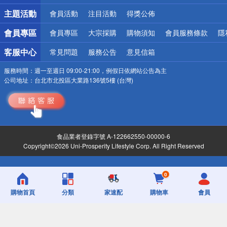
主題活動
會員活動
注目活動
得獎公佈
會員專區
會員專區
大宗採購
購物須知
會員服務條款
隱
客服中心
常見問題
服務公告
意見信箱
服務時間：
週一至週日 09:00-21:00，例假日依網站公告為主
公司地址：
台北市北投區大業路136號5樓 (台灣)
食品業者登錄字號 A-122662550-00000-6
Copyright©2026 Uni-Prosperity Lifestyle Corp. All Right Reserved
0
購物首頁
分類
家速配
購物車
會員