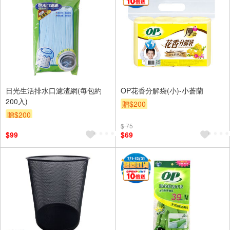
日光生活排水口濾渣網(每包約
OP花香分解袋(小)-小蒼蘭
200入)
贈$200
贈$200
$ 75
$99
$69