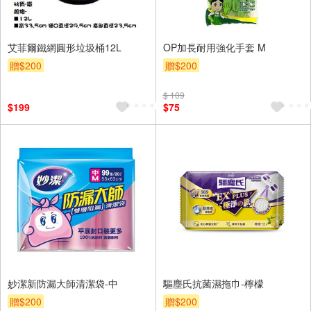
艾菲爾鐵網圓形垃圾桶12L
OP加長耐用強化手套 M
贈$200
贈$200
$ 109
$199
$75
妙潔新防漏大師清潔袋-中
驅塵氏抗菌濕拖巾-檸檬
贈$200
贈$200