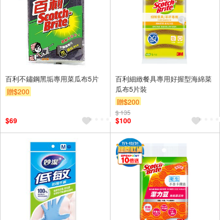
百利不鏽鋼黑垢專用菜瓜布5片
百利細緻餐具專用好握型海綿菜
瓜布5片裝
贈$200
贈$200
$ 135
$69
$100