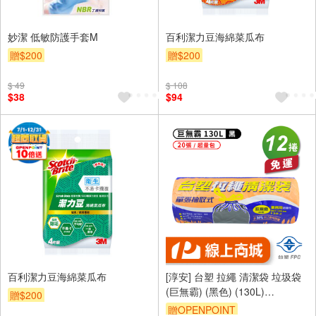
妙潔 低敏防護手套M
百利潔力豆海綿菜瓜布
贈$200
贈$200
$ 49
$ 108
$38
$94
百利潔力豆海綿菜瓜布
[淳安] 台塑 拉繩 清潔袋 垃圾袋
(巨無霸) (黑色) (130L)
贈$200
(94*102cm) X 12捲 免運費
贈OPENPOINT