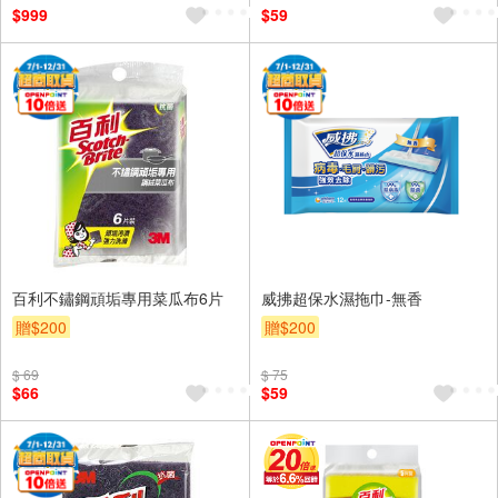
$999
$59
百利不鏽鋼頑垢專用菜瓜布6片
威拂超保水濕拖巾-無香
贈$200
贈$200
$ 69
$ 75
$66
$59