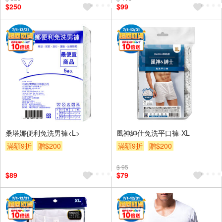
$250
$99
桑塔娜便利免洗男褲<L>
風神紳仕免洗平口褲-XL
滿額9折
贈$200
滿額9折
贈$200
$ 95
$89
$79