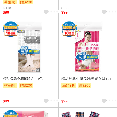
滿額9折
贈$200
$ 119
$ 120
$99
$99
精品免洗休閒襪5入-白色
精品經典中腰免洗褲淑女型<L>
滿額9折
贈$200
滿額9折
贈$200
$89
$99