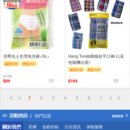
清秀佳人生理免洗褲<XL>
Hang Ten純棉格紋平口褲-L(花
色隨機出貨)
滿額9折
贈$200
滿額9折
贈$200
$ 120
$99
$169
偏遠地區配送
1
2
3
4
5
6
7
詐騙網頁！請小心！
得獎公告
活動快訊
more
熱門話題
銀行優惠
關於我們
官網
促銷目錄
分店資訊
保險服務
偏遠地區配送