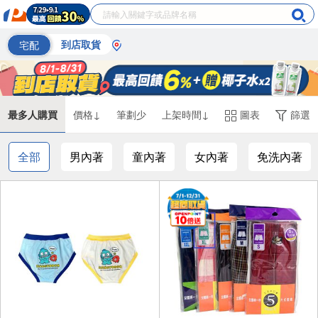
宅配
到店取貨
最多人購買
價格↓
筆劃少
上架時間↓
圖表
篩選
全部
男內著
童內著
女內著
免洗內著