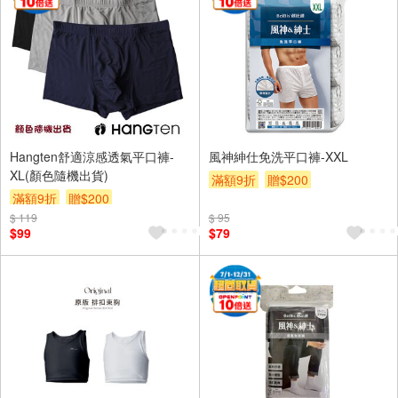
Hangten舒適涼感透氣平口褲-
風神紳仕免洗平口褲-XXL
XL(顏色隨機出貨)
滿額9折
贈$200
滿額9折
贈$200
$ 119
$ 95
$99
$79