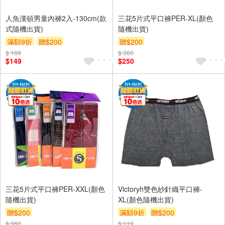
人魚漢頓男童內褲2入-130cm(款
三花5片式平口褲PER-XL(顏色
式隨機出貨)
隨機出貨)
滿額9折
贈$200
贈$200
$ 169
$ 360
$149
$250
三花5片式平口褲PER-XXL(顏色
Victoryh雙色紗針織平口褲-
隨機出貨)
XL(顏色隨機出貨)
贈$200
滿額9折
贈$200
$ 360
$ 119