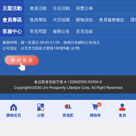
詐騙網頁！請小心！
主題活動
會員活動
注目活動
得獎公佈
會員專區
會員專區
大宗採購
購物須知
會員服務條款
隱
客服中心
常見問題
服務公告
意見信箱
服務時間：
週一至週日 09:00-21:00，例假日依網站公告為主
公司地址：
台北市北投區大業路136號5樓 (台灣)
食品業者登錄字號 A-122662550-00000-6
Copyright©2026 Uni-Prosperity Lifestyle Corp. All Right Reserved
0
購物首頁
分類
家速配
購物車
會員