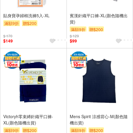
貼身寶孕婦棉洗褲5入-XL
賓漢針織平口褲-XL(顏色隨機出
貨)
滿額9折
贈$200
滿額9折
贈$200
$ 170
$ 129
$149
$99
Victoryh零束縛針織平口褲-
Mens Spirit 涼感背心-M(顏色隨
XL(顏色隨機出貨)
機出貨)
滿額9折
贈$200
滿額9折
贈$200