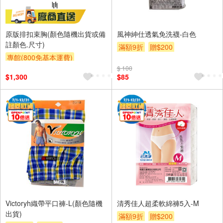
原版排扣束胸(顏色隨機出貨或備
風神紳仕透氣免洗襪-白色
註顏色.尺寸)
滿額9折
贈$200
專館(800免基本運費)
$ 100
$1,300
$85
Victoryh織帶平口褲-L(顏色隨機
清秀佳人超柔軟綿褲5入-M
出貨)
滿額9折
贈$200