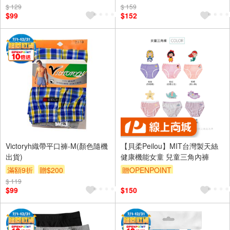
$ 129
$ 159
$99
$152
Victoryh織帶平口褲-M(顏色隨機
【貝柔Peilou】MIT台灣製天絲
出貨)
健康機能女童 兒童三角內褲
滿額9折
贈$200
贈OPENPOINT
$ 119
訂單滿699享95折
$99
$150