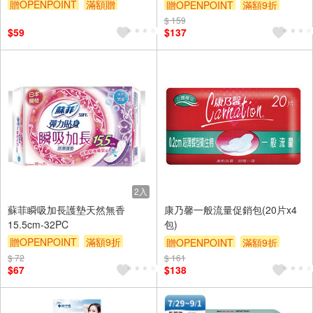
贈OPENPOINT
滿額贈
贈OPENPOINT
滿額9折
滿額9折
贈$200
$ 159
贈$200
$59
$137
2入
蘇菲瞬吸加長護墊天然無香
康乃馨一般流量促銷包(20片x4
15.5cm-32PC
包)
贈OPENPOINT
滿額9折
贈OPENPOINT
滿額9折
贈$200
$ 72
$ 161
贈$200
$67
$138