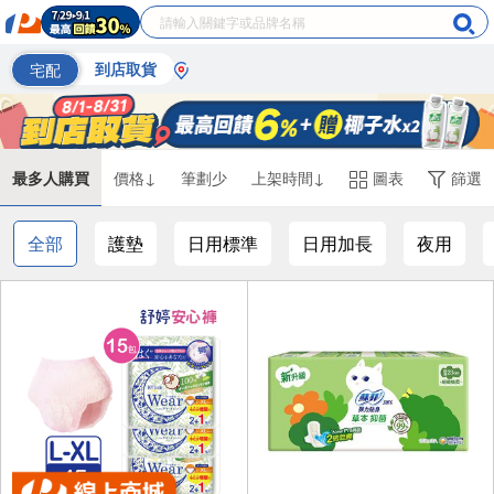
宅配
到店取貨
最多人購買
價格↓
筆劃少
上架時間↓
圖表
篩選
全部
護墊
日用標準
日用加長
夜用