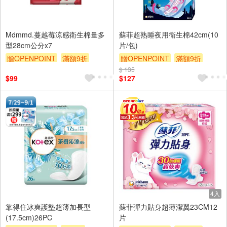
Mdmmd.蔓越莓涼感衛生棉量多
蘇菲超熟睡夜用衛生棉42cm(10
型28cm公分x7
片/包)
贈OPENPOINT
滿額9折
贈OPENPOINT
滿額9折
贈$200
$ 135
贈$200
$99
$127
4入
靠得住冰爽護墊超薄加長型
蘇菲彈力貼身超薄潔翼23CM12
(17.5cm)26PC
片