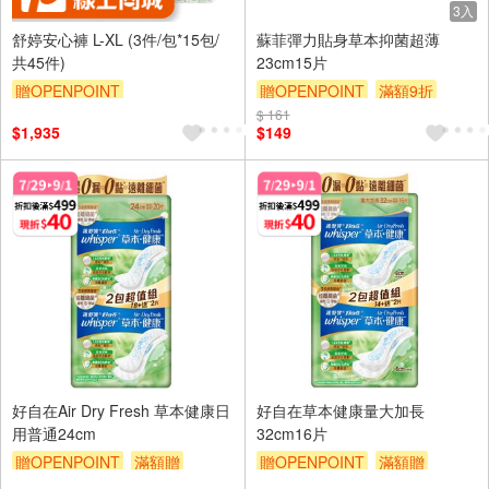
3入
舒婷安心褲 L-XL (3件/包*15包/
蘇菲彈力貼身草本抑菌超薄
共45件)
23cm15片
贈OPENPOINT
贈OPENPOINT
滿額9折
訂單滿699享95折
$ 161
贈$200
$1,935
$149
好自在Air Dry Fresh 草本健康日
好自在草本健康量大加長
用普通24cm
32cm16片
贈OPENPOINT
滿額贈
贈OPENPOINT
滿額贈
滿額折
贈$200
滿額折
贈$200