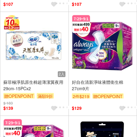
$107
$107
2入
蘇菲極淨肌原生棉超薄潔翼夜用
好自在清新淨味液體衛生棉
29cm-15PCx2
27cm9片
贈OPENPOINT
滿額9折
2件$219
贈OPENPOINT
贈$200
$ 183
滿額贈
滿額折
贈$200
$139
$129