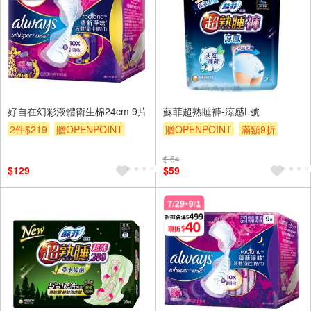
好自在幻彩液體衛生棉24cm 9片
蘇菲超熟睡褲-涼感L號
2件$219
贈OPENPOINT
贈OPENPOINT
滿額9折
滿額贈
滿額折
贈$200
贈$200
$ 64
$129
$59