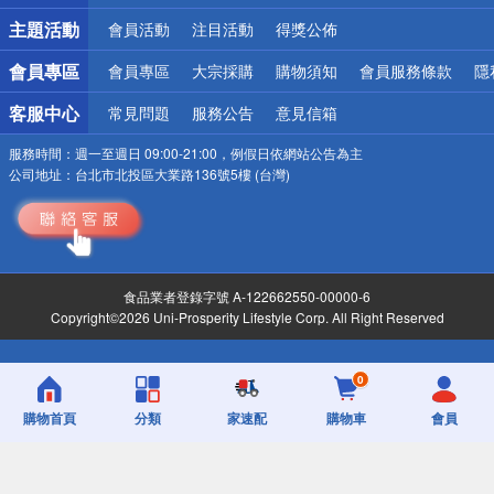
詐騙網頁！請小心！
主題活動
會員活動
注目活動
得獎公佈
會員專區
會員專區
大宗採購
購物須知
會員服務條款
隱
客服中心
常見問題
服務公告
意見信箱
服務時間：
週一至週日 09:00-21:00，例假日依網站公告為主
公司地址：
台北市北投區大業路136號5樓 (台灣)
食品業者登錄字號 A-122662550-00000-6
Copyright©2026 Uni-Prosperity Lifestyle Corp. All Right Reserved
0
購物首頁
分類
家速配
購物車
會員