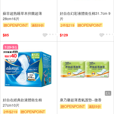
蘇菲超熟睡草本抑菌超薄
好自在幻彩液體衛生棉31.7cm 9
28cm16片
片
贈OPENPOINT
滿額9折
2件$219
贈OPENPOINT
贈$200
滿額贈
滿額折
贈$200
$85
$129
2入
好自在經典款液體衛生棉
康乃馨超薄透氣護墊--微香
27cm10片
贈OPENPOINT
滿額9折
2件$219
贈OPENPOINT
贈$200