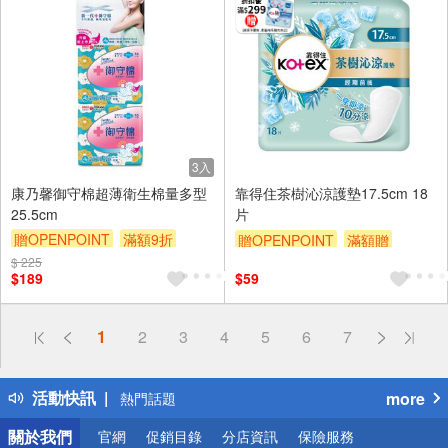
3入
康乃馨御守棉超薄衛生棉量多型
靠得住茶樹沁涼護墊17.5cm 18
25.5cm
片
贈OPENPOINT
滿額9折
贈OPENPOINT
滿額贈
贈$200
$ 225
贈$200
$189
$59
偏遠地區配送
1
2
3
4
5
6
7
詐騙網頁！請小心！
得獎公告
活動快訊
more
熱門話題
銀行優惠
關於我們
官網
促銷目錄
分店資訊
保險服務
偏遠地區配送