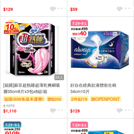
滿額贈
滿額折
贈$200
$129
$59
24入
[箱購]蘇菲超熟睡超薄乾爽瞬吸
好自在經典款液體衛生棉
層35cm8片x3包x8組/箱
34cm10片
箱購(699免基本運費)
贈$200
2件$219
贈OPENPOINT
$ 1272
滿額贈
滿額折
贈$200
$1,110
$129