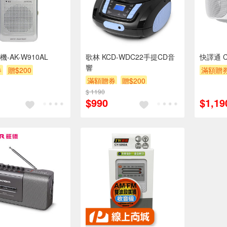
-AK-W910AL
歌林 KCD-WDC22手提CD音
快譯通 C
響
券
贈$200
滿額贈
滿額贈券
贈$200
$ 1190
$990
$1,19