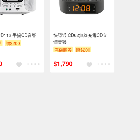
D112 手提CD音響
快譯通 CD62無線充電CD立
體音響
券
贈$200
滿額贈券
贈$200
0
$1,790