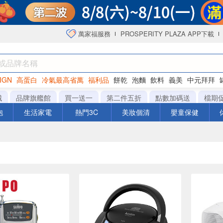
萬家福服務
PROSPERITY PLAZA APP下載
IGN
高蛋白
冷氣最高省萬
福利品
餅乾
泡麵
飲料
義美
中元拜拜
咖啡
城
品牌旗艦館
買一送一
第二件五折
點數加碼送
檔期
泡
生活家電
熱門3C
美妝個清
嬰童保健