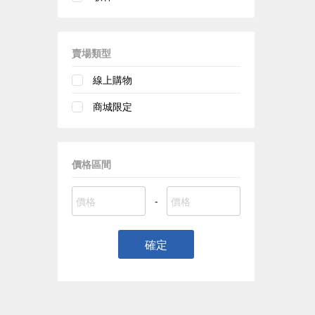
賣場類型
線上購物
商城限定
價格區間
-
確定
偏遠地區配