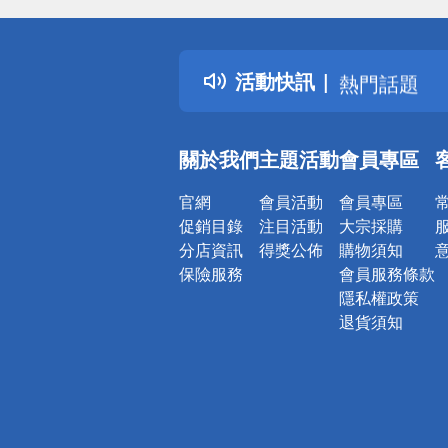
詐騙網頁！
得獎公告
活動快訊
熱門話題
銀行優惠
偏遠地區配
關於我們
主題活動
會員專區
詐騙網頁！
官網
會員活動
會員專區
促銷目錄
注目活動
大宗採購
分店資訊
得獎公佈
購物須知
保險服務
會員服務條款
隱私權政策
退貨須知