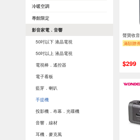
冷暖空調
專館限定
影音家電．音響
聲寶收音機
50吋以下 液晶電視
滿額贈
50吋以上 液晶電視
$299
電視棒．遙控器
電子看板
藍芽．喇叭
手提機
投影機．布幕．光碟機
音響．線材
耳機．麥克風