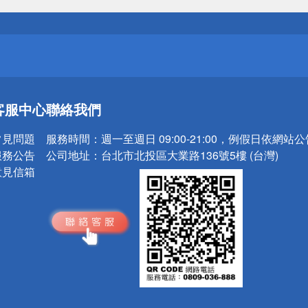
請小心！
送
客服中心
聯絡我們
請小心！
常見問題
服務時間：
週一至週日 09:00-21:00，例假日依網站
服務公告
公司地址：
台北市北投區大業路136號5樓 (台灣)
意見信箱