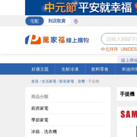
宅配
到店取貨
中元拜拜
UNIDES
米
巧克力
衛生紙
線上商
好康主題
生鮮冷凍
飲料零食
米油沖
首頁
/ 生活家電
/ 影音家電．音響
/ 手提機
手提機
商品分類
廚房家電
季節家電
冰箱．洗衣機