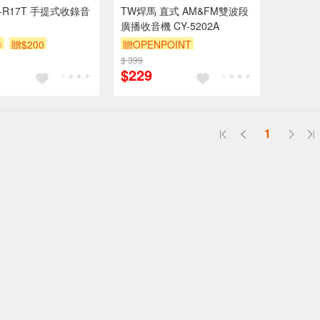
-R17T 手提式收錄音
TW焊馬 直式 AM&FM雙波段
廣播收音機 CY-5202A
券
贈$200
贈OPENPOINT
$ 399
$229
1