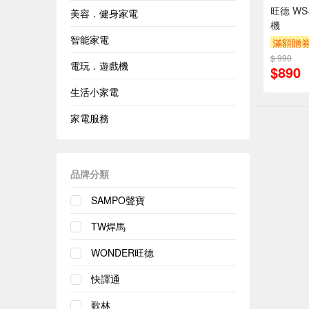
旺德 WS
美容．健身家電
機
智能家電
滿額贈
$ 990
電玩．遊戲機
$890
生活小家電
家電服務
品牌分類
SAMPO聲寶
TW焊馬
WONDER旺德
快譯通
歌林