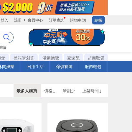
結帳
登入
註冊
會員中心
訂單查詢
購物車(0)
罐頭
促銷
整箱購划算
活動總覽
家速配
超商取貨
休閒娛樂
日用生活
傢俱寢飾
服飾鞋包
最多人購買
價格↓
筆劃少
上架時間↓