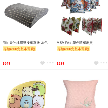
簡約天竺棉釋壓按摩靠墊-灰色
MSM抱枕-花色隨機出貨
專館(800免基本運費)
專館(800免基本運費)
滿額9折
贈$200
滿額9折
贈$200
$649
$299