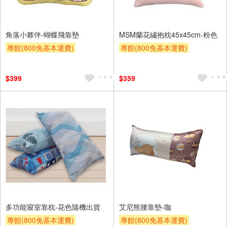
角落小夥伴-蝴蝶飛靠墊
MSM蘭花繡抱枕45x45cm-粉色
專館(800免基本運費)
專館(800免基本運費)
滿額9折
贈$200
滿額9折
贈$200
$399
$359
多功能寢室靠枕-花色隨機出貨
艾尼熊腰靠墊-咖
專館(800免基本運費)
專館(800免基本運費)