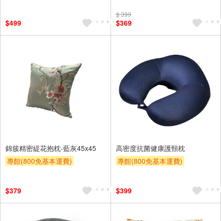
滿額9折
贈$200
滿額9折
贈$200
$ 399
$499
$369
錦簇精密緹花抱枕-藍灰45x45
高密度抗菌健康護頸枕
專館(800免基本運費)
專館(800免基本運費)
滿額9折
贈$200
滿額9折
贈$200
$379
$399