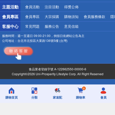
詐騙網頁！請小心！
主題活動
會員活動
注目活動
得獎公佈
會員專區
會員專區
大宗採購
購物須知
會員服務條款
隱
客服中心
常見問題
服務公告
意見信箱
服務時間：
週一至週日 09:00-21:00，例假日依網站公告為主
公司地址：
台北市北投區大業路136號5樓 (台灣)
食品業者登錄字號 A-122662550-00000-6
Copyright©2026 Uni-Prosperity Lifestyle Corp. All Right Reserved
0
購物首頁
分類
家速配
購物車
會員