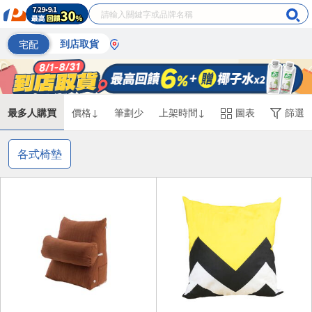
宅配
到店取貨
最多人購買
價格↓
筆劃少
上架時間↓
圖表
篩選
各式椅墊