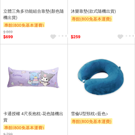
立體三角多功能組合靠墊(顏色隨
沐樂靠墊(款式隨機出貨)
機出貨)
專館(800免基本運費)
專館(800免基本運費)
滿額9折
贈$200
$ 869
滿額9折
贈$200
$699
$259
卡通授權 4尺長抱枕-花色隨機出
雪倫U型頸枕<藍色>
貨
專館(800免基本運費)
專館(800免基本運費)
滿額9折
贈$200
$ 799
滿額9折
贈$200