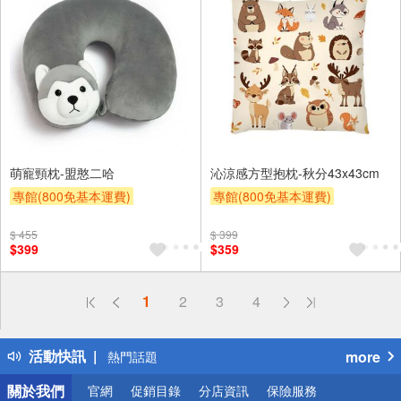
萌寵頸枕-盟憨二哈
沁涼感方型抱枕-秋分43x43cm
專館(800免基本運費)
專館(800免基本運費)
滿額9折
贈$200
滿額9折
贈$200
$ 455
$ 399
$399
$359
偏遠地區配送
1
2
3
4
詐騙網頁！請小心！
得獎公告
活動快訊
more
熱門話題
銀行優惠
關於我們
官網
促銷目錄
分店資訊
保險服務
偏遠地區配送