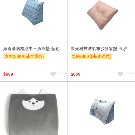
嬉春漸層格紋中三角靠墊-藍色
星光科技透氣布沙發靠墊-豆沙
專館(800免基本運費)
專館(800免基本運費)
滿額9折
贈$200
滿額9折
贈$200
$699
$659