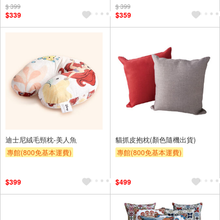
$ 399
$ 399
$339
$359
迪士尼絨毛頸枕-美人魚
貓抓皮抱枕(顏色隨機出貨)
專館(800免基本運費)
專館(800免基本運費)
滿額9折
贈$200
滿額9折
贈$200
$399
$499