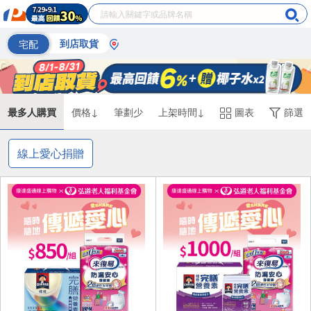
宅配
到店取貨
最多人購買
價格↓
筆劃少
上架時間↓
圖表
篩選
線上愛心捐贈