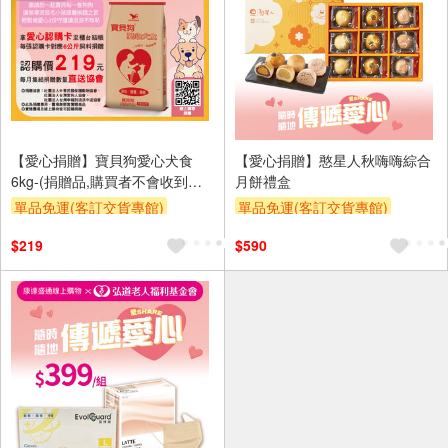
【愛心捐贈】寶貝狗愛心犬食
【愛心捐贈】憨星人秋嗨嗨綜合
6kg-(捐贈品,購買者不會收到商
月餅禮盒
品)
單品免運(客訂交貨專館)
單品免運(客訂交貨專館)
贈OPENPOINT
滿額贈
$219
$590