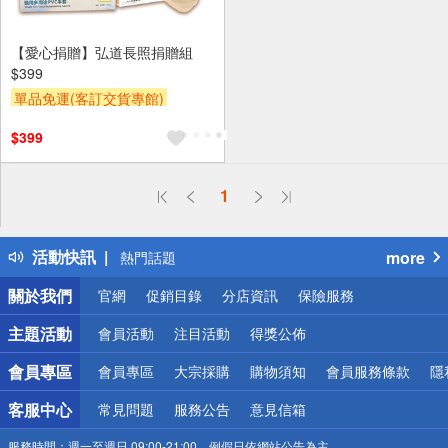
【愛心捐贈】弘道長照捐贈組
$399
單品免運(客訂交貨專館)
$399
偏遠地區配送
1
詐騙網頁！請小心！
得獎公告
活動快訊
more
熱門話題
銀行優惠
關於我們
官網
促銷目錄
分店資訊
保險服務
偏遠地區配送
詐騙網頁！請小心！
主題活動
會員活動
注目活動
得獎公佈
會員專區
會員專區
大宗採購
購物須知
會員服務條款
隱
客服中心
常見問題
服務公告
意見信箱
服務時間：
週一至週日 09:00-21:00，例假日依網站公告為主