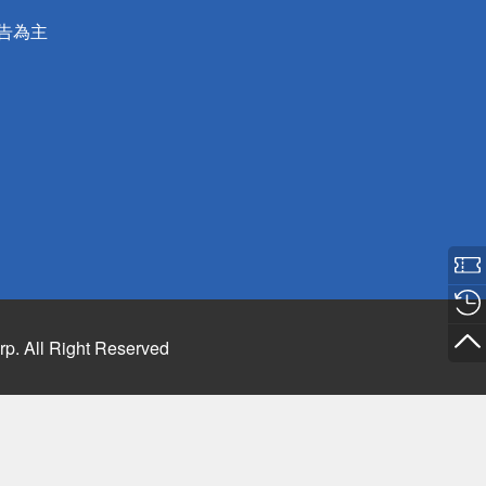
公告為主
rp. All Right Reserved