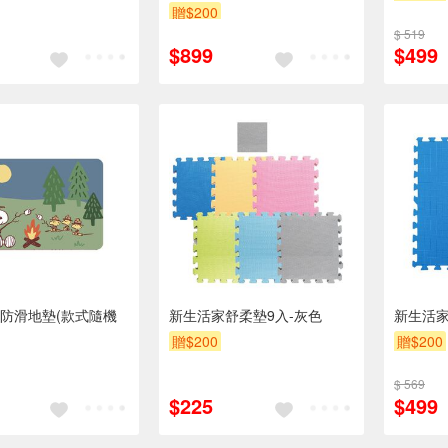
贈$200
$ 519
$899
$499
防滑地墊(款式隨機
新生活家舒柔墊9入-灰色
新生活家
贈$200
贈$200
$ 569
$225
$499