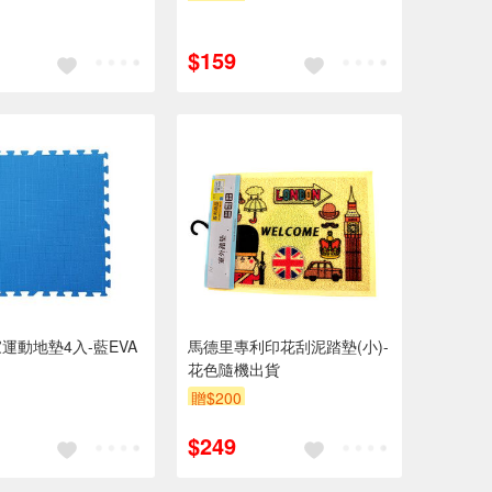
$159
運動地墊4入-藍EVA
馬德里專利印花刮泥踏墊(小)-
花色隨機出貨
贈$200
$249