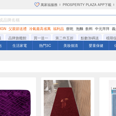
萬家福服務
PROSPERITY PLAZA APP下載
IGN
父親節送禮
冷氣最高省萬
福利品
餅乾
泡麵
飲料
中元拜拜
義
衛生紙
城
品牌旗艦館
買一送一
第二件五折
點數加碼送
檔期
泡
生活家電
熱門3C
美妝個清
嬰童保健