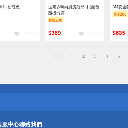
9片-粉紅色
波爾多時尚廚房踏墊-中(顏色
3M安全
隨機出貨)
贈$200
贈$200
$369
$635
1
2
3
4
5
送
請小心！
送
客服中心
聯絡我們
請小心！