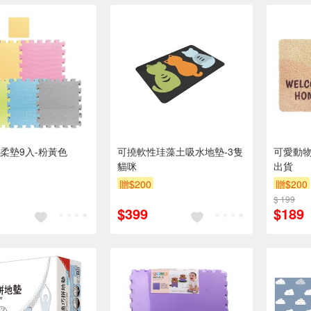
柔墊9入-粉黃色
可撓軟性珪藻土吸水地墊-3隻
可愛動物
貓咪
出貨
贈$200
贈$200
$ 199
$399
$189