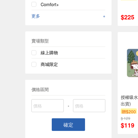
Comfort+
$225
更多
+
賣場類型
線上購物
商城限定
價格區間
授權吸水
出貨)
-
贈$200
$ 129
$119
確定