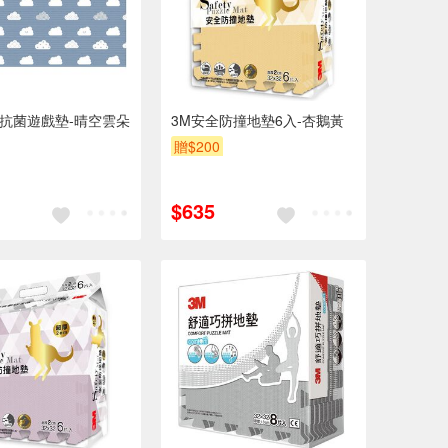
抗菌遊戲墊-晴空雲朵
3M安全防撞地墊6入-杏鵝黃
贈$200
$635