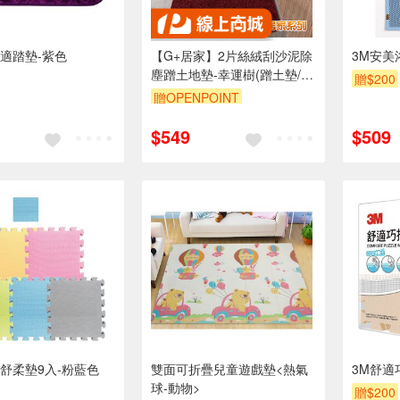
適踏墊-紫色
【G+居家】2片絲絨刮沙泥除
3M安美
塵蹭土地墊-幸運樹(蹭土墊/防
贈$200
滑墊/防油墊/絨毛地墊)
贈OPENPOINT
單品享85折
$549
$509
舒柔墊9入-粉藍色
雙面可折疊兒童遊戲墊<熱氣
3M舒適
球-動物>
贈$200