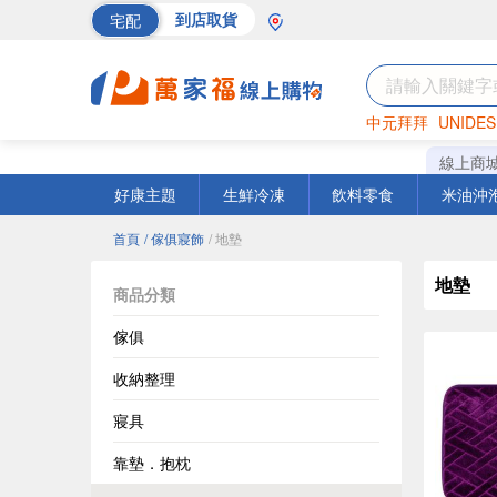
宅配
到店取貨
中元拜拜
UNIDES
海苔
巧克力
罐頭
線上商
好康主題
生鮮冷凍
飲料零食
米油沖
首頁
/ 傢俱寢飾
/ 地墊
地墊
商品分類
傢俱
收納整理
寢具
靠墊．抱枕