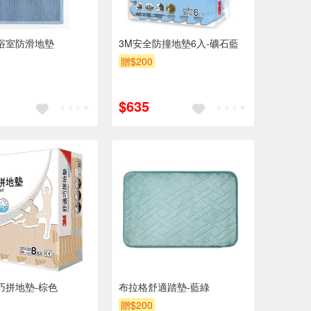
浴室防滑地墊
3M安全防撞地墊6入-礦石藍
贈$200
$635
巧拼地墊-棕色
布拉格舒適踏墊-藍綠
贈$200