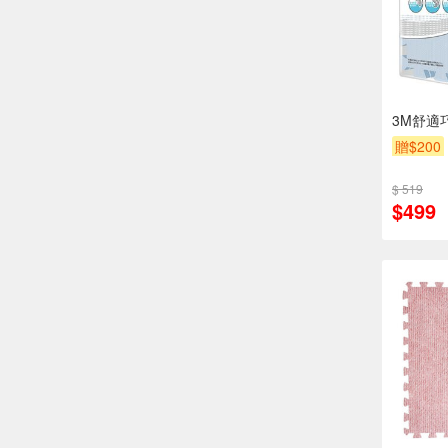
3M舒適
贈$200
$ 519
$499