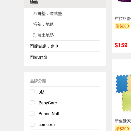
地墊
巧拼墊．遊戲墊
布拉格舒
浴墊．地毯
贈$200
珪藻土地墊
$159
門簾窗簾．桌巾
門窗.紗窗
品牌分類
3M
BabyCare
Bonne Nuit
新生活家
comcort+
贈$200