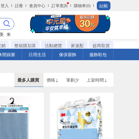
結帳
登入
註冊
會員中心
訂單查詢
購物車(0)
美
米
促銷
整箱購划算
活動總覽
家速配
超商取貨
休閒娛樂
日用生活
傢俱寢飾
服飾鞋包
最多人購買
價格↓
筆劃少
上架時間↓