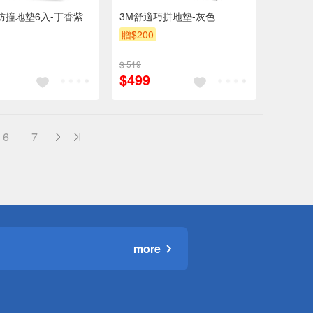
防撞地墊6入-丁香紫
3M舒適巧拼地墊-灰色
贈$200
$ 519
$499
6
7
more