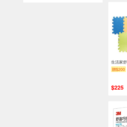
生活家舒
贈$200
$225