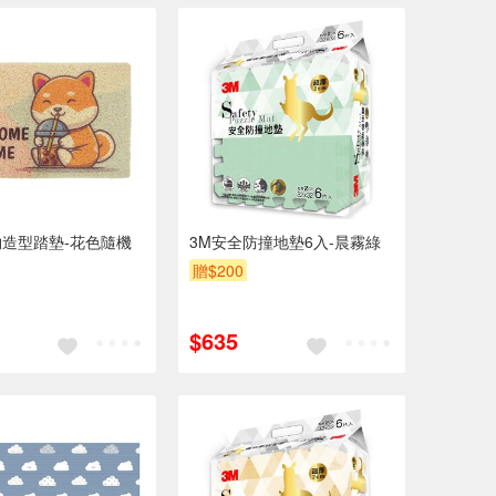
造型踏墊-花色隨機
3M安全防撞地墊6入-晨霧綠
贈$200
$635