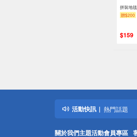
拼裝地毯
贈$200
$159
偏遠地區配
詐騙網頁！
得獎公告
活動快訊
熱門話題
銀行優惠
偏遠地區配
關於我們
主題活動
會員專區
詐騙網頁！