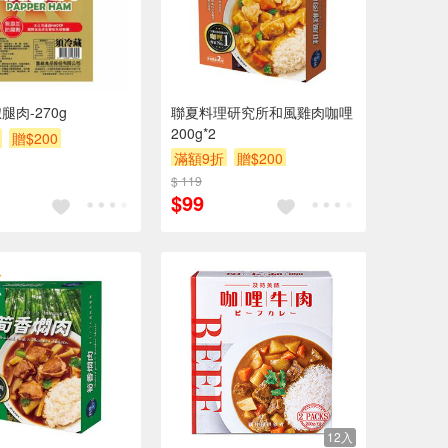
腿肉-270g
聯夏料理研究所和風雞肉咖哩
200g*2
贈$200
滿額9折
贈$200
$ 119
$99
12入