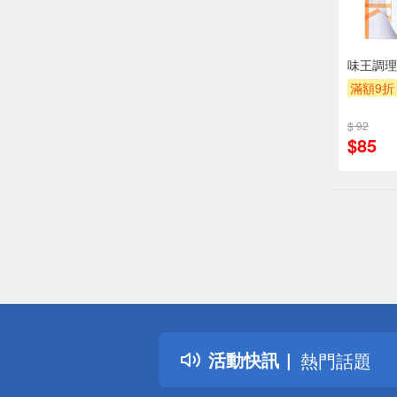
味王調理
滿額9折
$ 92
$85
偏遠地區配
詐騙網頁！
得獎公告
活動快訊
熱門話題
銀行優惠