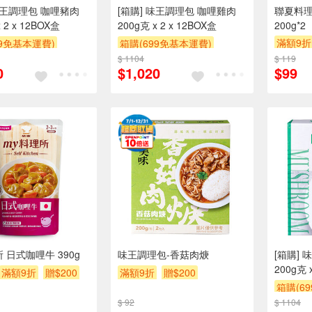
 味王調理包 咖哩豬肉
[箱購] 味王調理包 咖哩雞肉
聯夏料
 2 x 12BOX盒
200g克 x 2 x 12BOX盒
200g*2
滿額9折
99免基本運費)
箱購(699免基本運費)
$ 1104
贈$200
$ 119
0
$1,020
$99
 日式咖哩牛 390g
味王調理包-香菇肉焿
[箱購]
200g克 
滿額9折
贈$200
滿額9折
贈$200
箱購(6
$ 92
$ 1104
贈$200