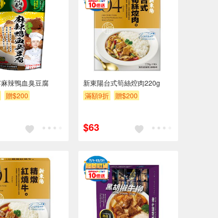
宴麻辣鴨血臭豆腐
新東陽台式筍絲焢肉220g
贈$200
滿額9折
贈$200
$63