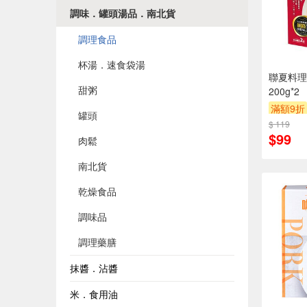
調味．罐頭湯品．南北貨
調理食品
杯湯．速食袋湯
聯夏料理
甜粥
200g*2
滿額9折
罐頭
$ 119
$99
肉鬆
南北貨
乾燥食品
調味品
調理藥膳
抹醬．沾醬
米．食用油