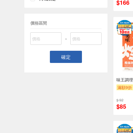
$166
價格區間
-
確定
味王調理
滿額9折
$ 92
$85