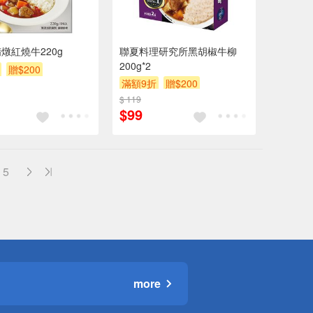
燉紅燒牛220g
聯夏料理研究所黑胡椒牛柳
200g*2
贈$200
滿額9折
贈$200
$ 119
$99
5
more