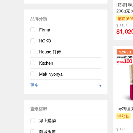
[箱購]
200g克 x
箱購(6
品牌分類
$ 1104
贈$200
Firma
$1,02
HOKO
House 好侍
Kitchen
Mak Nyonya
更多
+
my料理所
賣場類型
滿額折
線上購物
$ 175
商城限定