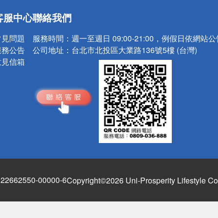
送
客服中心
聯絡我們
請小心！
常見問題
服務時間：
週一至週日 09:00-21:00，例假日依網站
服務公告
公司地址：
台北市北投區大業路136號5樓 (台灣)
意見信箱
662550-00000-6
Copyright©2026 Uni-Prosperity Lifestyle Co