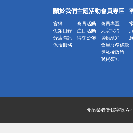
偏遠地區配
關於我們
主題活動
會員專區
詐騙網頁！
官網
會員活動
會員專區
促銷目錄
注目活動
大宗採購
分店資訊
得獎公佈
購物須知
保險服務
會員服務條款
隱私權政策
退貨須知
食品業者登錄字號 A-122