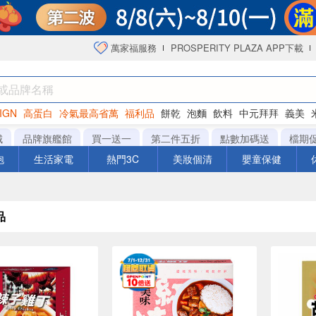
萬家福服務
PROSPERITY PLAZA APP下載
IGN
高蛋白
冷氣最高省萬
福利品
餅乾
泡麵
飲料
中元拜拜
義美
海苔
城
品牌旗艦館
買一送一
第二件五折
點數加碼送
檔期
泡
生活家電
熱門3C
美妝個清
嬰童保健
品