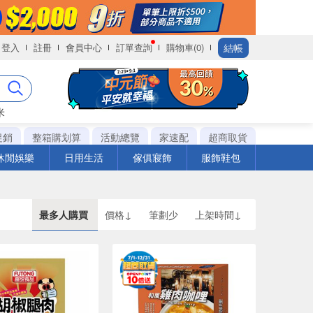
結帳
登入
註冊
會員中心
訂單查詢
購物車(0)
米
促銷
整箱購划算
活動總覽
家速配
超商取貨
休閒娛樂
日用生活
傢俱寢飾
服飾鞋包
最多人購買
價格↓
筆劃少
上架時間↓