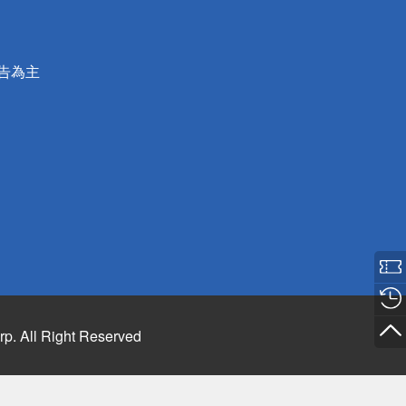
公告為主
rp. All Right Reserved