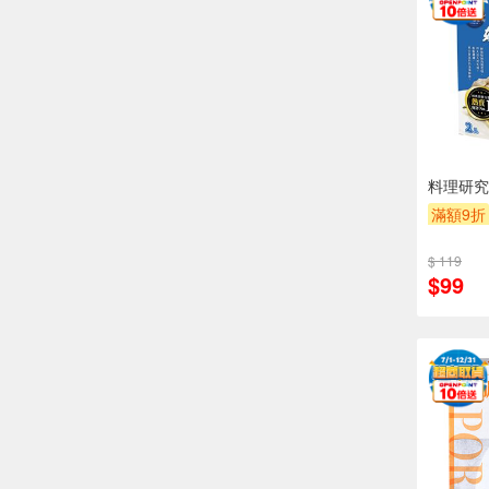
料理研究
滿額9折
$ 119
$99