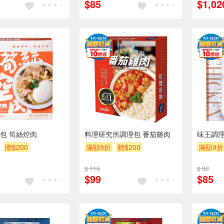
$85
$1,02
包 筍絲焢肉
料理研究所調理包 番茄雞肉
味王調理
贈$200
滿額9折
贈$200
滿額9折
$ 119
$ 92
$99
$85