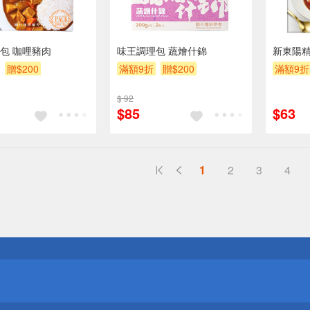
包 咖哩豬肉
味王調理包 蔬燴什錦
新東陽精
贈$200
滿額9折
贈$200
滿額9折
$ 92
$85
$63
1
2
3
4
送
請小心！