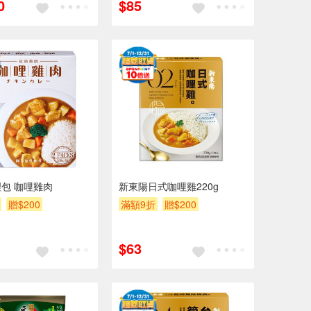
0
$85
包 咖哩雞肉
新東陽日式咖哩雞220g
贈$200
滿額9折
贈$200
$63