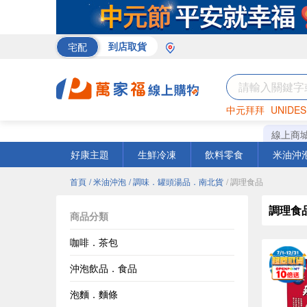
宅配
到店取貨
中元拜拜
UNIDES
巧克力
罐頭
咖啡
線上商
好康主題
生鮮冷凍
飲料零食
米油沖
首頁
/ 米油沖泡
/ 調味．罐頭湯品．南北貨
/ 調理食品
調理食
商品分類
咖啡．茶包
沖泡飲品．食品
泡麵．麵條