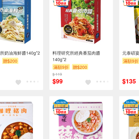
所奶油海鮮醬140g*2
料理研究所經典番茄肉醬
元泰碩
140g*2
贈$200
滿額9折
滿額9折
贈$200
$ 119
$99
$135