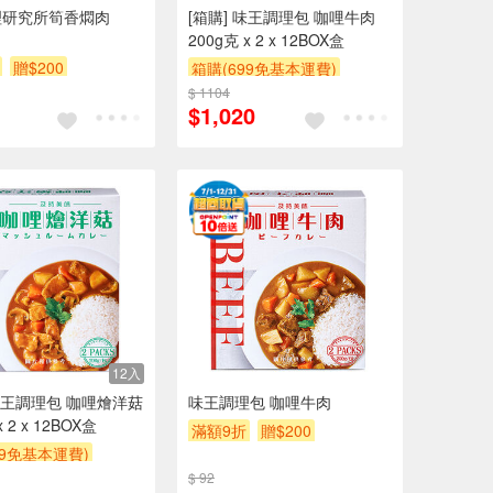
理研究所筍香燜肉
[箱購] 味王調理包 咖哩牛肉
200g克 x 2 x 12BOX盒
贈$200
箱購(699免基本運費)
$ 1104
贈$200
$1,020
12入
 味王調理包 咖哩燴洋菇
味王調理包 咖哩牛肉
x 2 x 12BOX盒
滿額9折
贈$200
99免基本運費)
$ 92