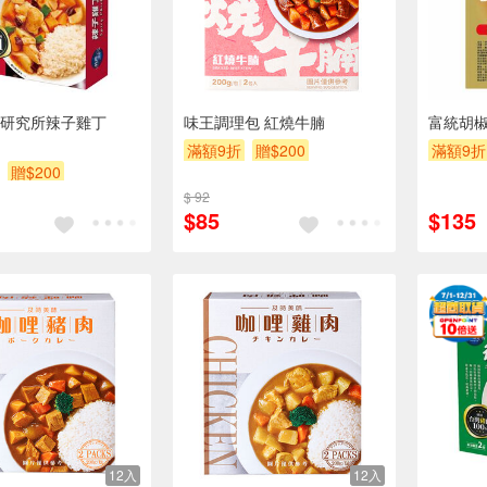
研究所辣子雞丁
味王調理包 紅燒牛腩
富統胡椒
滿額9折
贈$200
滿額9折
贈$200
$ 92
$85
$135
12入
12入