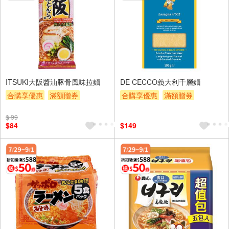
ITSUKI大阪醬油豚骨風味拉麵
DE CECCO義大利千層麵
合購享優惠
滿額贈券
合購享優惠
滿額贈券
贈$200
贈$200
$ 99
$84
$149