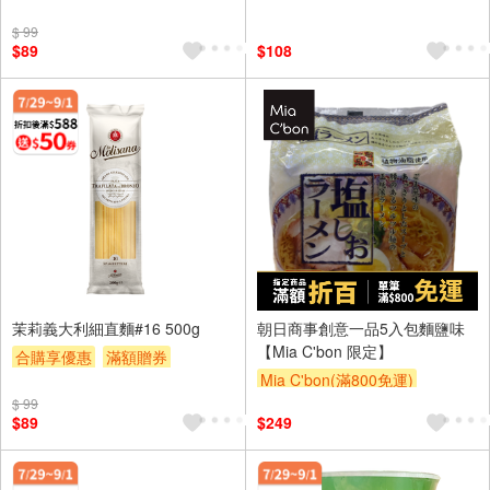
贈$200
贈$200
$ 99
$89
$108
茉莉義大利細直麵#16 500g
朝日商事創意一品5入包麵鹽味
【Mia C'bon 限定】
合購享優惠
滿額贈券
Mia C'bon(滿800免運)
贈$200
$ 99
滿額折
$89
$249