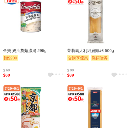
金寶 奶油蘑菇濃湯 295g
茉莉義大利細扁麵#6 500g
贈$200
合購享優惠
滿額贈券
贈$200
$ 69
$ 99
$60
$89