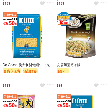
$169
$169
De Cecco 義大利斜管麵500g克
安塔爾蘆筍燉飯
合購享優惠
滿額贈券
贈$200
贈$200
$129
$99