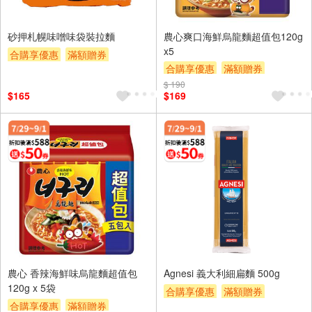
砂押札幌味噌味袋裝拉麵
農心爽口海鮮烏龍麵超值包120g
x5
合購享優惠
滿額贈券
合購享優惠
滿額贈券
贈$200
贈$200
$ 190
$165
$169
農心 香辣海鮮味烏龍麵超值包
Agnesi 義大利細扁麵 500g
120g x 5袋
合購享優惠
滿額贈券
合購享優惠
滿額贈券
贈$200