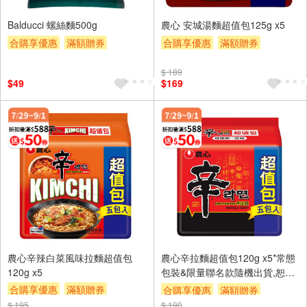
Balducci 螺絲麵500g
農心 安城湯麵超值包125g x5
合購享優惠
滿額贈券
合購享優惠
滿額贈券
贈$200
贈$200
$ 189
$49
$169
農心辛辣白菜風味拉麵超值包
農心辛拉麵超值包120g x5*常態
120g x5
包裝&限量聯名款隨機出貨,恕不
指定(以實際出貨為主)
合購享優惠
滿額贈券
合購享優惠
滿額贈券
贈$200
$ 195
$ 190
贈$200