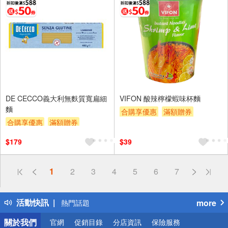
DE CECCO義大利無麩質寬扁細
VIFON 酸辣檸檬蝦味杯麵
麵
合購享優惠
滿額贈券
合購享優惠
滿額贈券
贈$200
贈$200
$179
$39
偏遠地區配送
1
2
3
4
5
6
7
詐騙網頁！請小心！
得獎公告
活動快訊
more
熱門話題
銀行優惠
關於我們
官網
促銷目錄
分店資訊
保險服務
偏遠地區配送