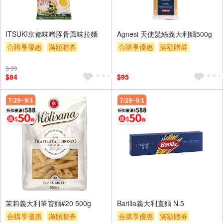
ITSUKI京都味噌豚骨風味拉麵
Agnesi 天使髮絲義大利麵500g
合購享優惠
滿額贈券
合購享優惠
滿額贈券
贈$200
贈$200
$ 99
$84
$95
茉莉義大利筆管麵#20 500g
Barilla義大利直麵 N.5
合購享優惠
滿額贈券
合購享優惠
滿額贈券