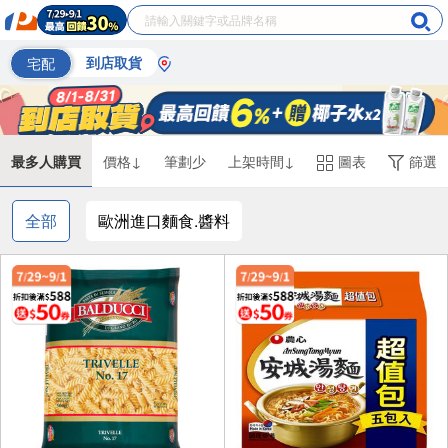
宅配
到店取貨
最多人購買
價格↓
筆劃少
上架時間↓
圖表
篩選
全部
歐洲進口麵食.醬料