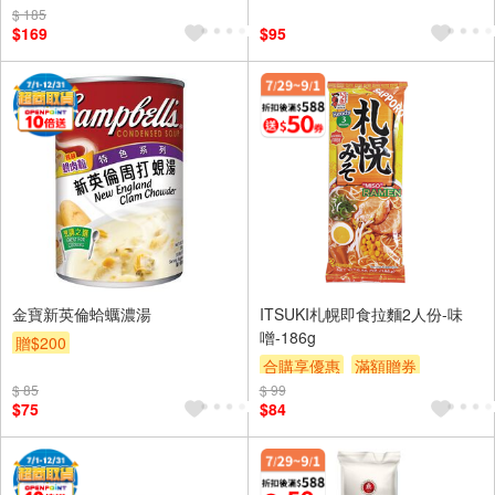
$ 185
贈$200
$169
$95
金寶新英倫蛤蠣濃湯
ITSUKI札幌即食拉麵2人份-味
噌-186g
贈$200
合購享優惠
滿額贈券
$ 85
$ 99
贈$200
$75
$84