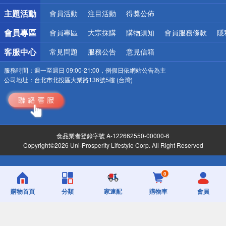
詐騙網頁！請小心！
主題活動
會員活動
注目活動
得獎公佈
會員專區
會員專區
大宗採購
購物須知
會員服務條款
隱
客服中心
常見問題
服務公告
意見信箱
服務時間：
週一至週日 09:00-21:00，例假日依網站公告為主
公司地址：
台北市北投區大業路136號5樓 (台灣)
食品業者登錄字號 A-122662550-00000-6
Copyright©2026 Uni-Prosperity Lifestyle Corp. All Right Reserved
0
購物首頁
分類
家速配
購物車
會員