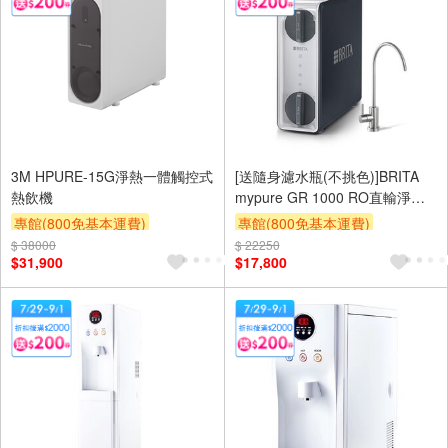
3M HPURE-15G淨熱一體觸控式
[送隨身濾水瓶(不挑色)]BRITA
熱飲機
mypure GR 1000 RO直輸淨水
系統
專館(800免基本運費)
專館(800免基本運費)
$ 38000
滿額9折
滿額贈券
贈$200
$ 22250
滿額9折
滿額贈券
贈$200
$31,900
$17,800