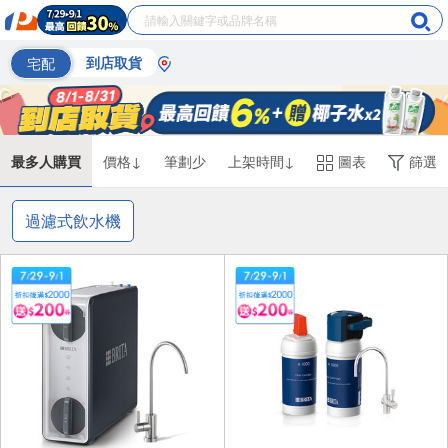
宅配
到店取貨
最多人購買
價格↓
筆劃少
上架時間↓
圖表
篩選
過濾式飲水機