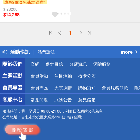
專館(800免基本運費)
$ 28200
滿額9折
滿額贈券
贈$200
$14,288
偏遠地區配送
1
詐騙網頁！請小心！
得獎公告
活動快訊
more
熱門話題
銀行優惠
關於我們
官網
促銷目錄
分店資訊
保險服務
偏遠地區配送
詐騙網頁！請小心！
主題活動
會員活動
注目活動
得獎公佈
會員專區
會員專區
大宗採購
購物須知
會員服務條款
隱
客服中心
常見問題
服務公告
意見信箱
服務時間：
週一至週日 09:00-21:00，例假日依網站公告為主
公司地址：
台北市北投區大業路136號5樓 (台灣)