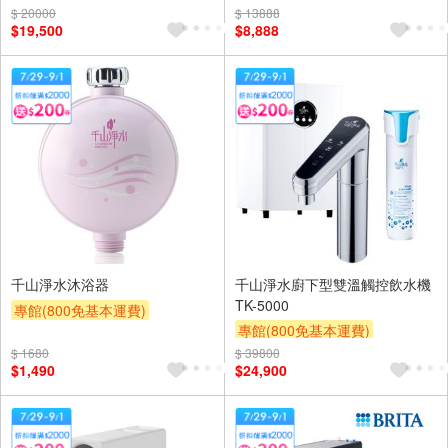
滿額贈券
贈$200
$ 20000
$ 13888
$19,500
$8,888
千山淨水沐浴器
千山淨水廚下型雙溫觸控飲水機
TK-5000
專館(800免基本運費)
專館(800免基本運費)
滿額贈券
贈$200
滿額贈券
贈$200
$ 1680
$ 39800
$1,490
$24,900