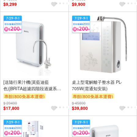
$9,299
$9,900
[送隨行果汁機(莫藍迪藍
桌上型電解離子整水器 PL-
色)]BRITA超濾四階段過濾系統
705W(需通知安裝)
X6 硬水軟化型(贈品為安裝時送
專館(800免基本運費)
專館(800免基本運費)
達,送完為止)
$ 20400
滿額9折
滿額贈券
贈$200
$ 45800
滿額贈券
贈$200
$17,800
$39,800