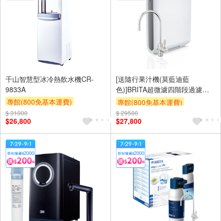
千山智慧型冰冷熱飲水機CR-
[送隨行果汁機(莫藍迪藍
9833A
色)]BRITA超微濾四階段過濾系
統X9 硬水軟化型(贈品為安裝時
專館(800免基本運費)
專館(800免基本運費)
送達,送完為止)
滿額贈券
贈$200
$ 31000
$ 29500
滿額9折
滿額贈券
贈$200
$26,800
$27,800