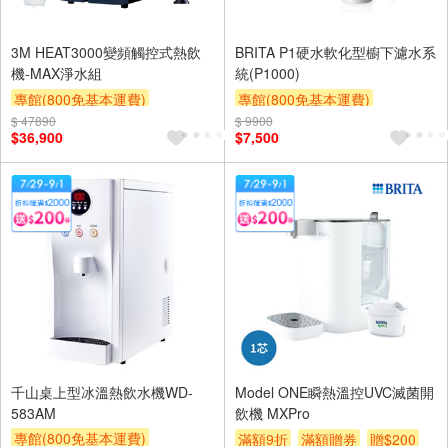
3M HEAT3000變頻觸控式熱飲
BRITA P1硬水軟化型櫥下濾水系
機-MAX淨水組
統(P1000)
專館(800免基本運費)
專館(800免基本運費)
$ 47890
滿額9折
滿額贈券
贈$200
$ 9900
滿額9折
滿額贈券
贈$200
$36,900
$7,500
千山桌上型冰溫熱飲水機WD-
Model ONE瞬熱溫控UVC滅菌開
583AM
飲機 MXPro
專館(800免基本運費)
滿額9折
滿額贈券
贈$200