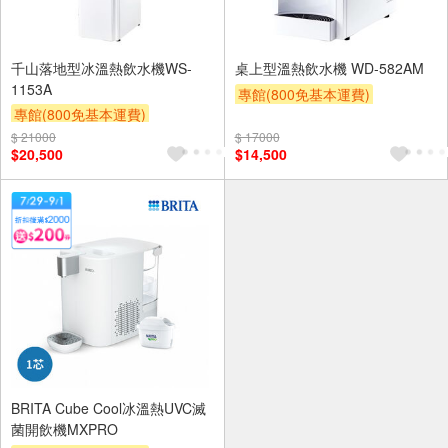
千山落地型冰溫熱飲水機WS-
桌上型溫熱飲水機 WD-582AM
1153A
專館(800免基本運費)
專館(800免基本運費)
滿額贈券
贈$200
滿額贈券
贈$200
$ 21000
$ 17000
$20,500
$14,500
BRITA Cube Cool冰溫熱UVC滅
菌開飲機MXPRO