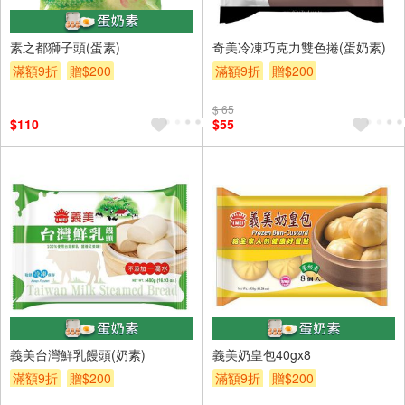
素之都獅子頭(蛋素)
奇美冷凍巧克力雙色捲(蛋奶素)
滿額9折
贈$200
滿額9折
贈$200
$ 65
$110
$55
義美台灣鮮乳饅頭(奶素)
義美奶皇包40gx8
滿額9折
贈$200
滿額9折
贈$200