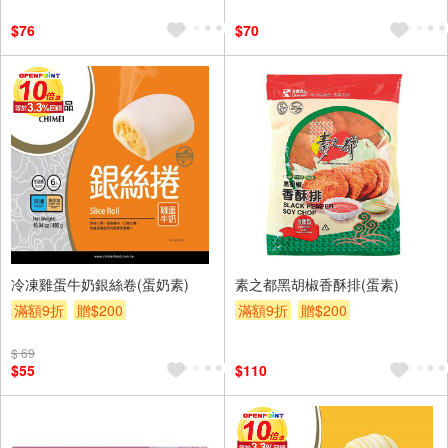
$76
$70
冷凍雞蛋牛奶銀絲卷(蛋奶素)
素之都黑胡椒香酥排(蛋素)
滿額9折
贈$200
滿額9折
贈$200
$ 69
$55
$110