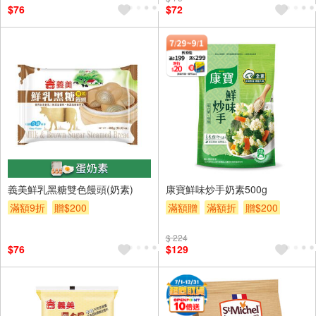
$76
$72
義美鮮乳黑糖雙色饅頭(奶素)
康寶鮮味炒手奶素500g
滿額9折
贈$200
滿額贈
滿額折
贈$200
$ 224
$76
$129