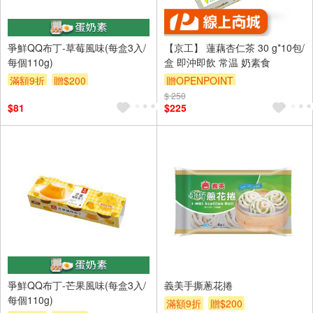
爭鮮QQ布丁-草莓風味(每盒3入/
【京工】 蓮藕杏仁茶 30 g*10包/
每個110g)
盒 即沖即飲 常温 奶素食
滿額9折
贈$200
贈OPENPOINT
$ 250
$81
$225
爭鮮QQ布丁-芒果風味(每盒3入/
義美手撕蔥花捲
每個110g)
滿額9折
贈$200