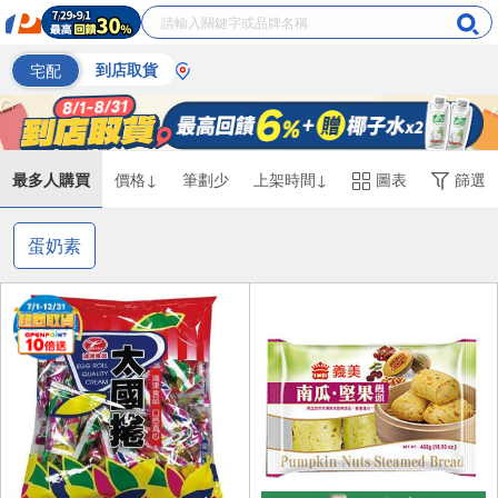
宅配
到店取貨
最多人購買
價格↓
筆劃少
上架時間↓
圖表
篩選
蛋奶素