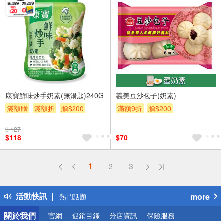
康寶鮮味炒手奶素(無湯匙)240G
義美豆沙包子(奶素)
滿額贈
滿額折
贈$200
滿額9折
贈$200
$ 127
$118
$70
偏遠地區配送
1
2
3
詐騙網頁！請小心！
得獎公告
活動快訊
more
熱門話題
銀行優惠
關於我們
官網
促銷目錄
分店資訊
保險服務
偏遠地區配送