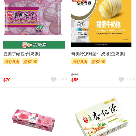
義美芋頭包子(奶素)
奇美冷凍雞蛋牛奶捲(蛋奶素)
滿額9折
贈$200
滿額9折
贈$200
$ 65
$70
$55