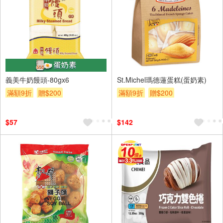
義美牛奶饅頭-80gx6
St.Michel瑪德蓮蛋糕(蛋奶素)
滿額9折
贈$200
滿額9折
贈$200
$57
$142