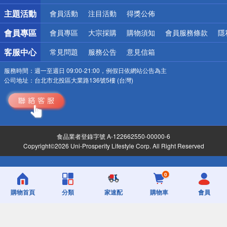
詐騙網頁！請小心！
主題活動
會員活動
注目活動
得獎公佈
會員專區
會員專區
大宗採購
購物須知
會員服務條款
隱
客服中心
常見問題
服務公告
意見信箱
服務時間：
週一至週日 09:00-21:00，例假日依網站公告為主
公司地址：
台北市北投區大業路136號5樓 (台灣)
食品業者登錄字號 A-122662550-00000-6
Copyright©2026 Uni-Prosperity Lifestyle Corp. All Right Reserved
0
購物首頁
分類
家速配
購物車
會員