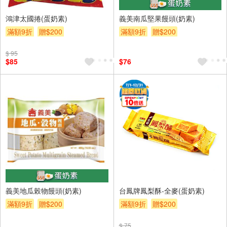
鴻津太國捲(蛋奶素)
義美南瓜堅果饅頭(奶素)
滿額9折
贈$200
滿額9折
贈$200
$ 95
$85
$76
義美地瓜榖物饅頭(奶素)
台鳳牌鳳梨酥-全麥(蛋奶素)
滿額9折
贈$200
滿額9折
贈$200
$ 75