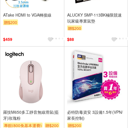
ATake HDMI to VGA轉接線
ALUCKY SMP-113BK極限競速
玩家級專業鼠墊
贈$200
贈$200
$459
$88
羅技M650多工靜音無線滑鼠(藍
必特防毒資安 3設備1.5年(VPN/
牙)玫瑰粉
家長控制)
專館(800免基本運費)
贈$200
贈$200