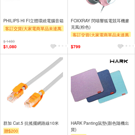
PHILIPS HI FI立體環繞電腦音箱
FOXXRAY 閃喵響狐電競耳機麥
克風(粉色)
客訂交貨(大家電商單品未達萬
元需加收$300-500,部分安裝跨
客訂交貨(大家電商單品未達萬
區費另計,實際收費以專人聯絡
元需加收$300-500,部分安裝跨
$ 1480
$1,080
$799
報價為主)
區費另計,實際收費以專人聯絡
報價為主)
群加 Cat.5 抗搖擺網路線10米
HARK Panting鼠墊(顏色隨機出
貨)
贈$200