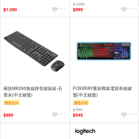
$ 1280
$1,090
$999
羅技MK295無線靜音鍵鼠組-石
FOXXRAY重裝戰狐電競有線鍵
墨灰(中文鍵盤)
盤(中文鍵盤)
贈$200
贈$200
$ 599
$990
$549