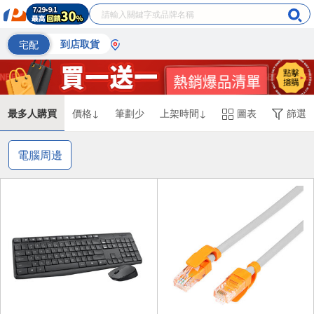
宅配
到店取貨
最多人購買
價格↓
筆劃少
上架時間↓
圖表
篩選
電腦周邊