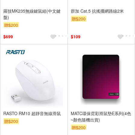
羅技MK235無線鍵鼠組(中文鍵
群加 Cat.5 抗搖擺網路線2米
盤)
贈$200
贈$200
$699
$109
RASTO RM10 超靜音無線滑鼠
MATC環保霓彩滑鼠墊E系列(4色
~顏色隨機出貨)
贈$200
贈$200