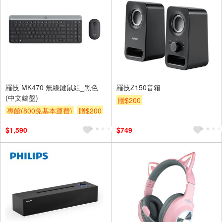
羅技 MK470 無線鍵鼠組_黑色
羅技Z150音箱
(中文鍵盤)
贈$200
專館(800免基本運費)
贈$200
$1,590
$749