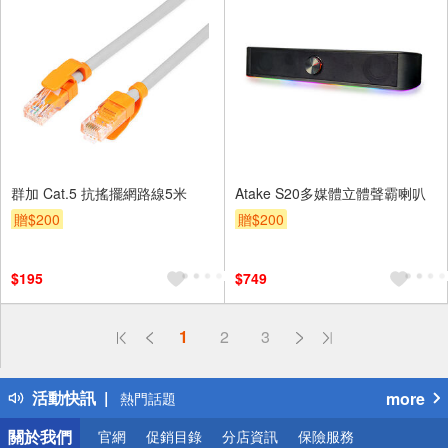
群加 Cat.5 抗搖擺網路線5米
Atake S20多媒體立體聲霸喇叭
贈$200
贈$200
$195
$749
偏遠地區配送
1
2
3
詐騙網頁！請小心！
得獎公告
活動快訊
more
熱門話題
銀行優惠
關於我們
官網
促銷目錄
分店資訊
保險服務
偏遠地區配送