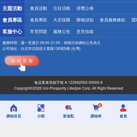
詐騙網頁！請小心！
主題活動
會員活動
注目活動
得獎公佈
會員專區
會員專區
大宗採購
購物須知
會員服務條款
隱
客服中心
常見問題
服務公告
意見信箱
服務時間：
週一至週日 09:00-21:00，例假日依網站公告為主
公司地址：
台北市北投區大業路136號5樓 (台灣)
食品業者登錄字號 A-122662550-00000-6
Copyright©2026 Uni-Prosperity Lifestyle Corp. All Right Reserved
0
購物首頁
分類
家速配
購物車
會員