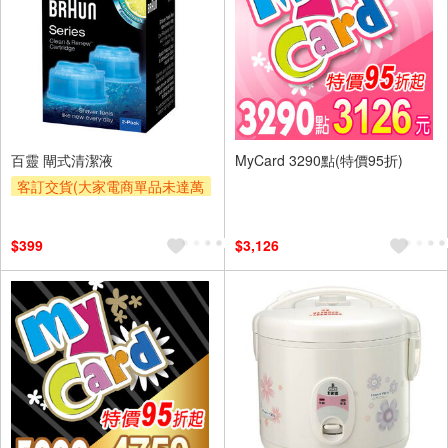
百靈 閘式清潔液
MyCard 3290點(特價95折)
客訂交貨(大家電商單品未達萬
元需加收$300-500,部分安裝跨
區費另計,實際收費以專人聯絡
$399
$3,126
報價為主)
滿額折
滿額贈券