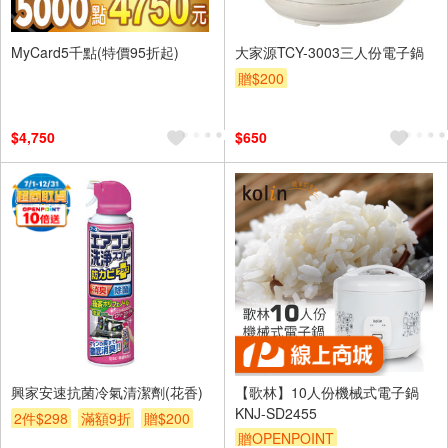
MyCard5千點(特價95折起)
大家源TCY-3003三人份電子鍋
贈$200
$4,750
$650
興家安速抗菌冷氣清潔劑(花香)
【歌林】10人份機械式電子鍋
KNJ-SD2455
2件$298
滿額9折
贈$200
贈OPENPOINT