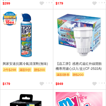
$299
$179
興家安速抗菌冷氣清潔劑(無味)
【晶工牌】感應式遠紅外線開飲
機專用濾心(2入/盒)(CF-2522A)
2件$298
滿額9折
贈$200
滿額贈券
贈$200
$179
$949