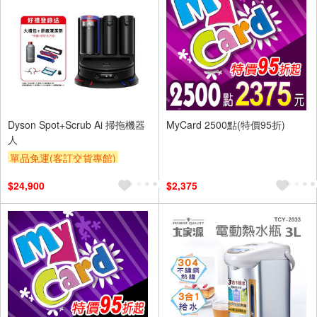
Dyson Spot+Scrub Ai 掃拖機器
MyCard 2500點(特價95折)
人
單品免運(客訂交貨專館)
結帳驚喜價
滿額贈券
$24,900
$2,375