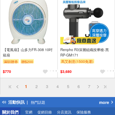
【電風扇】山多力FR-308 10吋
Renpho R3深層組織按摩槍-黑
箱扇
RP-GM171
馬艾創意(1500免運)
滿額贈券
贈$200
$770
$3,680
偏遠地區配送
1
2
3
4
5
6
7
詐騙網頁！請小心！
得獎公告
活動快訊
more
熱門話題
銀行優惠
關於我們
官網
促銷目錄
分店資訊
保險服務
偏遠地區配送