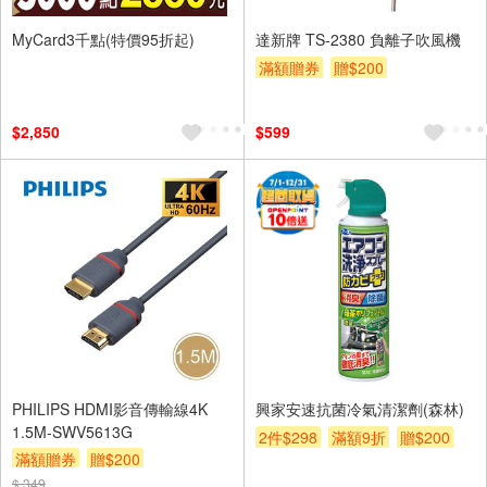
MyCard3千點(特價95折起)
達新牌 TS-2380 負離子吹風機
滿額贈券
贈$200
$2,850
$599
PHILIPS HDMI影音傳輸線4K
興家安速抗菌冷氣清潔劑(森林)
1.5M-SWV5613G
2件$298
滿額9折
贈$200
滿額贈券
贈$200
$ 349