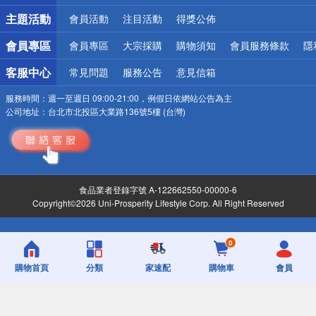
詐騙網頁！請小心！
主題活動
會員活動
注目活動
得獎公佈
會員專區
會員專區
大宗採購
購物須知
會員服務條款
隱
客服中心
常見問題
服務公告
意見信箱
服務時間：
週一至週日 09:00-21:00，例假日依網站公告為主
公司地址：
台北市北投區大業路136號5樓 (台灣)
食品業者登錄字號 A-122662550-00000-6
Copyright©2026 Uni-Prosperity Lifestyle Corp. All Right Reserved
0
購物首頁
分類
家速配
購物車
會員