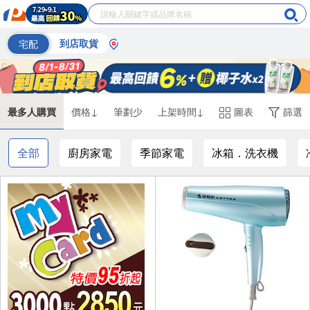
宅配
到店取貨
最多人購買
價格↓
筆劃少
上架時間↓
圖表
篩選
全部
廚房家電
季節家電
冰箱．洗衣機