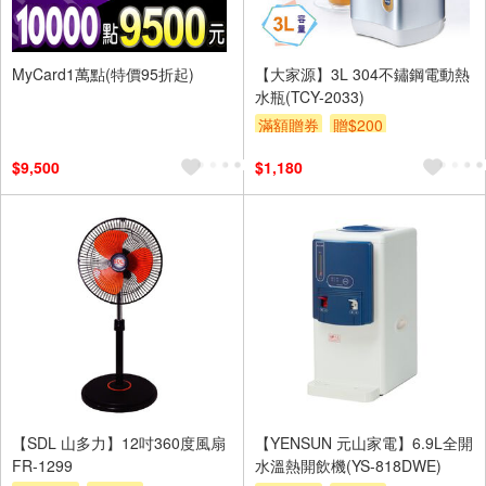
MyCard1萬點(特價95折起)
【大家源】3L 304不鏽鋼電動熱
水瓶(TCY-2033)
滿額贈券
贈$200
$9,500
$1,180
【SDL 山多力】12吋360度風扇
【YENSUN 元山家電】6.9L全開
FR-1299
水溫熱開飲機(YS-818DWE)