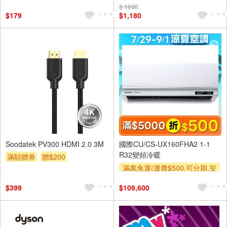
$ 1680
$179
$1,180
Soodatek PV300 HDMI 2.0 3M
國際CU/CS-UX160FHA2 1-1
R32變頻冷暖
滿額贈券
贈$200
滿萬免運(運費$500,可分期,安
裝跨區費另計,單品未滿1萬元
$399
$109,600
及使用6期以上分期0利率,需付
基本安裝運費)
滿額折$500
滿額贈券