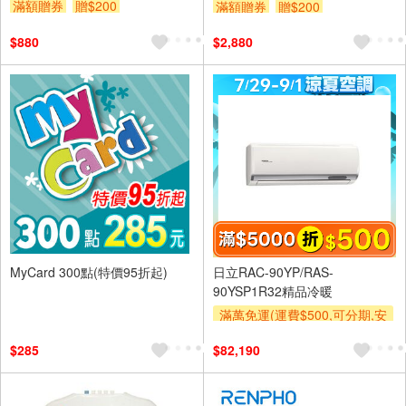
滿額贈券
贈$200
滿額贈券
贈$200
$880
$2,880
MyCard 300點(特價95折起)
日立RAC-90YP/RAS-
90YSP1R32精品冷暖
滿萬免運(運費$500,可分期,安
裝跨區費另計,單品未滿1萬元
$285
$82,190
及使用6期以上分期0利率,需付
基本安裝運費)
滿額折$500
滿額贈券