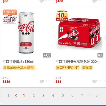
$60
$100
24入
6入
可口可樂纖維+330ml
可口可樂FIFA 獨家包裝 330ml
箱購(699免基本運費)
贈OPENPOINT
滿額贈
贈OPENPOINT
滿額贈
滿額9折
贈$200
$ 401
$ 95
滿額9折
贈$200
$359
$83
偏遠地區配送
詐騙網頁！請小心！
1
2
3
4
5
6
7
得獎公告
熱門話題