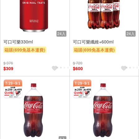
24入
24入
可口可樂330ml
可口可樂纖維+600ml
箱購(699免基本運費)
箱購(699免基本運費)
贈OPENPOINT
滿額贈
贈OPENPOINT
滿額贈
$ 376
$ 720
滿額9折
贈$200
滿額9折
贈$200
$309
$600
6入