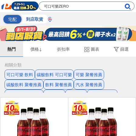
宅配
到店取貨
熱門
價格↓
折扣率
圖表
篩選
相關分類
可口可樂 飲料
碳酸飲料 可口可樂
可樂 聚餐推薦
碳酸飲料 聚餐推薦
飲料 聚餐推薦
汽水 聚餐推薦
可口可樂 聚餐推薦
無糖 可樂
無糖 汽水
無糖 碳酸飲料