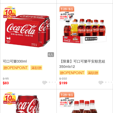
6入
可口可樂330ml
【限量】可口可樂平安順意組
350mlx12
贈OPENPOINT
滿額贈
贈OPENPOINT
滿額贈
滿額9折
贈$200
贈$200
$ 95
$ 222
$83
$199