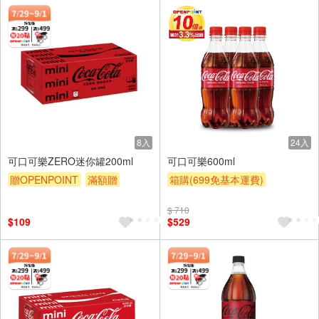
8入
24入
可口可樂ZERO迷你罐200ml
可口可樂600ml
贈OPENPOINT
滿額贈
箱購(699免基本運費)
滿額9折
贈$200
贈OPENPOINT
滿額贈
$ 710
滿額9折
贈$200
$109
$529