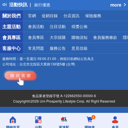
活動快訊
more
銀行優惠
偏遠地區配送
關於我們
官網
促銷目錄
分店資訊
保險服務
詐騙網頁！請小心！
主題活動
會員活動
注目活動
得獎公佈
會員專區
會員專區
大宗採購
購物須知
會員服務條款
隱
客服中心
常見問題
服務公告
意見信箱
服務時間：
週一至週日 09:00-21:00，例假日依網站公告為主
公司地址：
台北市北投區大業路136號5樓 (台灣)
食品業者登錄字號 A-122662550-00000-6
Copyright©2026 Uni-Prosperity Lifestyle Corp. All Right Reserved
0
購物首頁
分類
家速配
購物車
會員