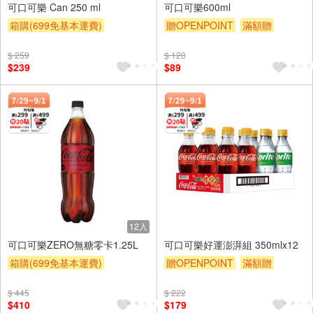
可口可樂 Can 250 ml
可口可樂600ml
箱購(699免基本運費)
贈OPENPOINT
滿額贈
贈OPENPOINT
滿額贈
滿額9折
贈$200
$ 259
$ 120
滿額9折
贈$200
$239
$89
12入
可口可樂ZERO無糖零卡1.25L
可口可樂好運澎湃組 350mlx12
箱購(699免基本運費)
贈OPENPOINT
滿額贈
贈OPENPOINT
滿額贈
滿額9折
贈$200
$ 445
$ 222
滿額9折
贈$200
$410
$179