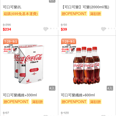
可口可樂2L
【可口可樂】可樂(2000ml/瓶)
箱購(699免基本運費)
贈OPENPOINT
滿額贈
贈OPENPOINT
滿額贈
滿額9折
贈$200
$ 296
$ 50
滿額9折
贈$200
$234
$39
4入
4入
可口可樂纖維+330ml
可口可樂纖維+600ml
贈OPENPOINT
滿額贈
贈OPENPOINT
滿額贈
滿額9折
贈$200
滿額9折
贈$200
$ 67
$ 120