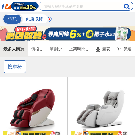
宅配
到店取貨
最多人購買
價格↓
筆劃少
上架時間↓
圖表
篩選
按摩椅