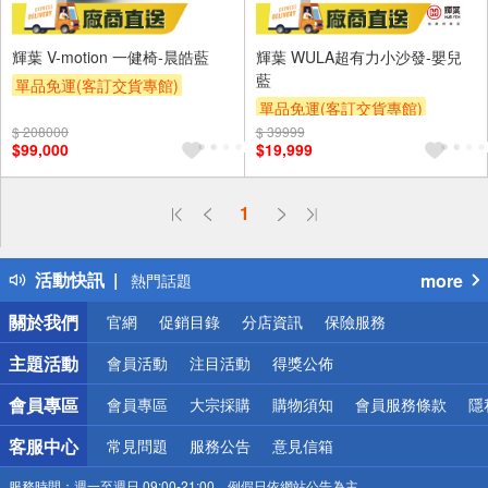
輝葉 V-motion 一健椅-晨皓藍
輝葉 WULA超有力小沙發-嬰兒
藍
單品免運(客訂交貨專館)
單品免運(客訂交貨專館)
下單折
$ 208000
$ 39999
$99,000
$19,999
偏遠地區配送
1
詐騙網頁！請小心！
得獎公告
活動快訊
more
熱門話題
銀行優惠
關於我們
官網
促銷目錄
分店資訊
保險服務
偏遠地區配送
詐騙網頁！請小心！
主題活動
會員活動
注目活動
得獎公佈
會員專區
會員專區
大宗採購
購物須知
會員服務條款
隱
客服中心
常見問題
服務公告
意見信箱
服務時間：
週一至週日 09:00-21:00，例假日依網站公告為主