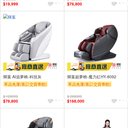
$19,999
$76,800
輝葉 AI追夢椅-科技灰
輝葉超夢椅-魔力紅HY-8092
單品免運(客訂交貨專館)
單品免運(客訂交貨專館)
下單折
下單贈
$ 128000
$ 268000
$76,800
$168,000