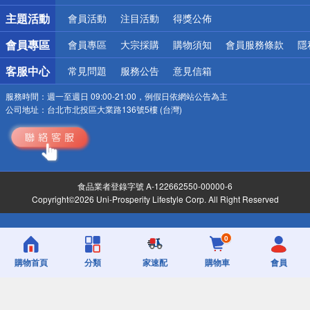
詐騙網頁！請小心！
主題活動
會員活動
注目活動
得獎公佈
會員專區
會員專區
大宗採購
購物須知
會員服務條款
隱
客服中心
常見問題
服務公告
意見信箱
服務時間：
週一至週日 09:00-21:00，例假日依網站公告為主
公司地址：
台北市北投區大業路136號5樓 (台灣)
食品業者登錄字號 A-122662550-00000-6
Copyright©2026 Uni-Prosperity Lifestyle Corp. All Right Reserved
0
購物首頁
分類
家速配
購物車
會員