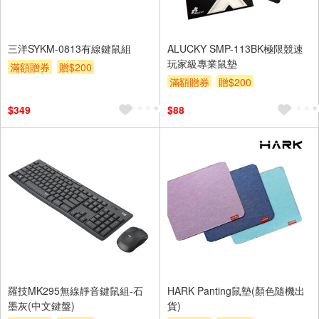
三洋SYKM-0813有線鍵鼠組
ALUCKY SMP-113BK極限競速
玩家級專業鼠墊
滿額贈券
贈$200
滿額贈券
贈$200
$349
$88
羅技MK295無線靜音鍵鼠組-石
HARK Panting鼠墊(顏色隨機出
墨灰(中文鍵盤)
貨)