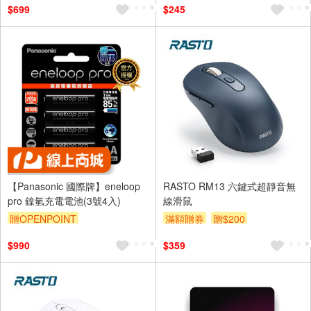
$699
$245
【Panasonic 國際牌】eneloop
RASTO RM13 六鍵式超靜音無
pro 鎳氫充電電池(3號4入)
線滑鼠
贈OPENPOINT
滿額贈券
贈$200
$990
$359