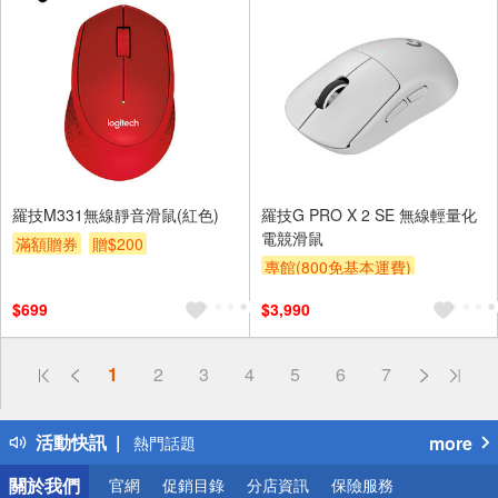
羅技M331無線靜音滑鼠(紅色)
羅技G PRO X 2 SE 無線輕量化
電競滑鼠
滿額贈券
贈$200
專館(800免基本運費)
滿額贈券
贈$200
$699
$3,990
偏遠地區配送
1
2
3
4
5
6
7
詐騙網頁！請小心！
得獎公告
活動快訊
more
熱門話題
銀行優惠
關於我們
官網
促銷目錄
分店資訊
保險服務
偏遠地區配送