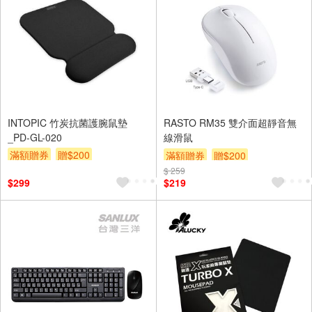
INTOPIC 竹炭抗菌護腕鼠墊
RASTO RM35 雙介面超靜音無
_PD-GL-020
線滑鼠
滿額贈券
贈$200
滿額贈券
贈$200
$ 259
$299
$219