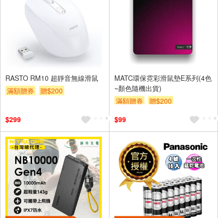
RASTO RM10 超靜音無線滑鼠
MATC環保霓彩滑鼠墊E系列(4色
~顏色隨機出貨)
滿額贈券
贈$200
滿額贈券
贈$200
$299
$99