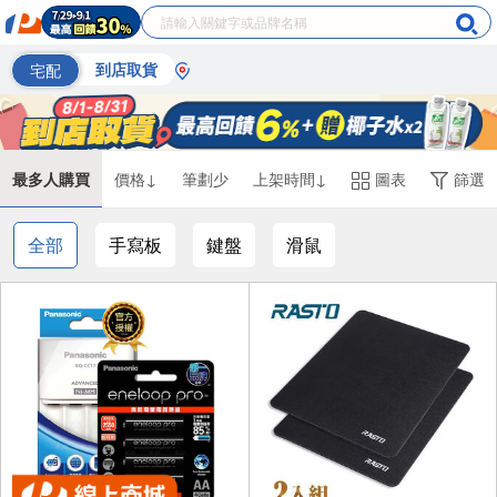
宅配
到店取貨
最多人購買
價格↓
筆劃少
上架時間↓
圖表
篩選
全部
手寫板
鍵盤
滑鼠