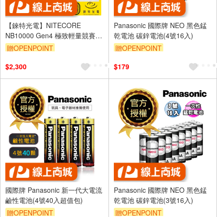
【錸特光電】NITECORE
Panasonic 國際牌 NEO 黑色錳
NB10000 Gen4 極致輕量競賽級
乾電池 碳鋅電池(4號16入)
行動電源
贈OPENPOINT
贈OPENPOINT
$2,300
$179
國際牌 Panasonic 新一代大電流
Panasonic 國際牌 NEO 黑色錳
鹼性電池(4號40入超值包)
乾電池 碳鋅電池(3號16入)
贈OPENPOINT
贈OPENPOINT