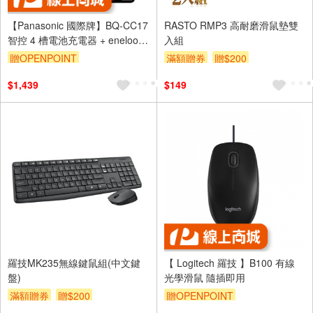
【Panasonic 國際牌】BQ-CC17
RASTO RMP3 高耐磨滑鼠墊雙
智控 4 槽電池充電器 + eneloop
入組
pro 鎳氫充電電池 (3號4入)
贈OPENPOINT
滿額贈券
贈$200
$1,439
$149
羅技MK235無線鍵鼠組(中文鍵
【 Logitech 羅技 】B100 有線
盤)
光學滑鼠 隨插即用
滿額贈券
贈$200
贈OPENPOINT