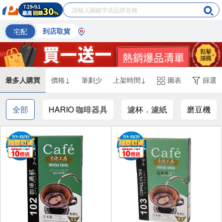
宅配
到店取貨
最多人購買
價格↓
筆劃少
上架時間↓
圖表
篩選
全部
HARIO 咖啡器具
濾杯．濾紙
磨豆機