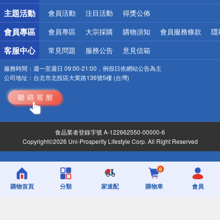
主題活動
會員活動
注目活動
得獎公佈
會員專區
會員專區
大宗採購
購物須知
會員服務條款
隱
客服中心
常見問題
服務公告
意見信箱
服務時間：
週一至週日 09:00-21:00，例假日依網站公告為主
公司地址：
台北市北投區大業路136號5樓 (台灣)
食品業者登錄字號 A-122662550-00000-6
Copyright©2026 Uni-Prosperity Lifestyle Corp. All Right Reserved
0
購物首頁
分類
家速配
購物車
會員