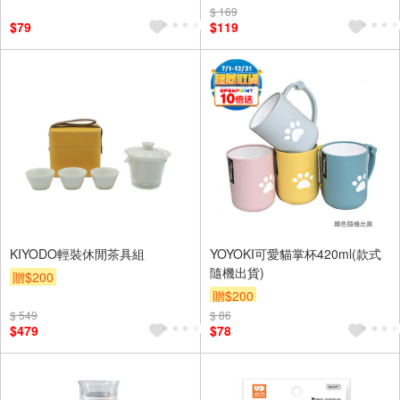
$ 169
$79
$119
KIYODO輕裝休閒茶具組
YOYOKI可愛貓掌杯420ml(款式
隨機出貨)
贈$200
贈$200
$ 549
$ 86
$479
$78