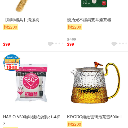
【咖啡器具】清潔刷
慢拾光不鏽鋼雙耳濾茶器
贈$200
贈$200
$ 109
$99
$99
HARIO V60咖啡濾紙袋裝<1-4杯
KIYODO錘紋玻璃泡茶壺500ml
>
贈$200