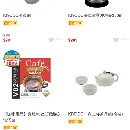
KIYODO濾茶網
KIYODO法式濾壓沖泡壺350ml
贈$200
贈$200
$ 88
$79
$249
【咖啡用品】良燒V02錐形濾紙-
KIYODO一壺二杯茶具組(盒裝)
無漂白
贈$200
贈$200