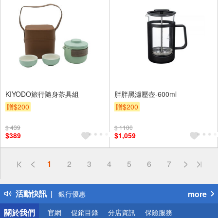
KIYODO旅行隨身茶具組
胖胖黑濾壓壺-600ml
贈$200
贈$200
$ 439
$ 1100
$389
$1,059
偏遠地區配送
詐騙網頁！請小心！
1
2
3
4
5
6
7
得獎公告
熱門話題
活動快訊
more
銀行優惠
偏遠地區配送
關於我們
官網
促銷目錄
分店資訊
保險服務
詐騙網頁！請小心！