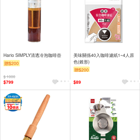
Hario SIMPLY清透冷泡咖啡壺
美味關係40入咖啡濾紙1~4人原
色(錐形)
贈$200
贈$200
$ 1000
$799
$89