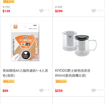
贈$200
$ 150
$ 369
$139
$299
美味關係40入咖啡濾紙1~4人原
KIYODO爵士耐熱泡茶壺
色(扇形)
850ml(顏色隨機出貨)
贈$200
贈$200
$89
$259