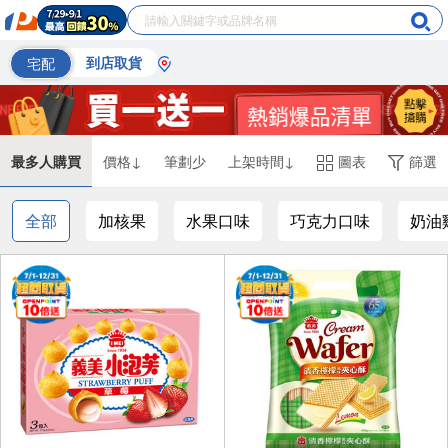
宅配
到店取貨
最多人購買
價格↓
筆劃少
上架時間↓
圖表
篩選
全部
加核果
水果口味
巧克力口味
奶油