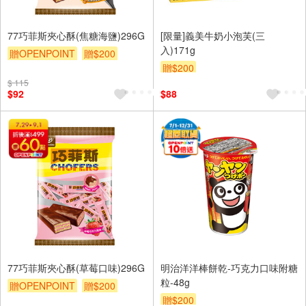
77巧菲斯夾心酥(焦糖海鹽)296G
[限量]義美牛奶小泡芙(三
入)171g
贈OPENPOINT
贈$200
贈$200
$ 115
$92
$88
77巧菲斯夾心酥(草莓口味)296G
明治洋洋棒餅乾-巧克力口味附糖
粒-48g
贈OPENPOINT
贈$200
贈$200