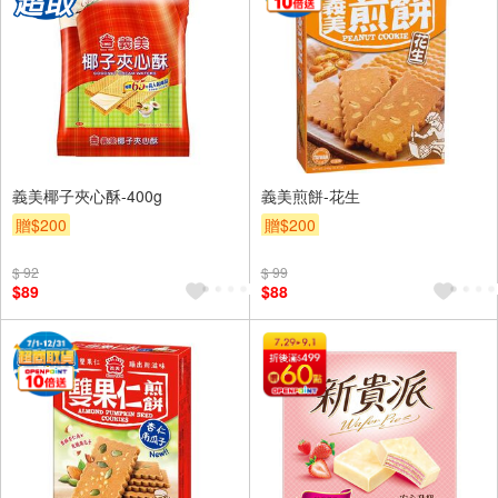
義美椰子夾心酥-400g
義美煎餅-花生
贈$200
贈$200
$ 92
$ 99
$89
$88