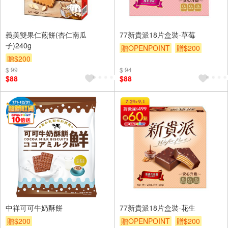
義美雙果仁煎餅(杏仁南瓜
77新貴派18片盒裝-草莓
子)240g
贈OPENPOINT
贈$200
贈$200
$ 99
$ 94
$88
$88
中祥可可牛奶酥餅
77新貴派18片盒裝-花生
贈$200
贈OPENPOINT
贈$200