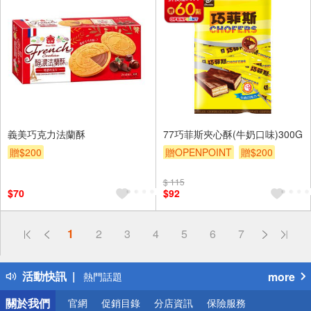
義美巧克力法蘭酥
77巧菲斯夾心酥(牛奶口味)300G
贈$200
贈OPENPOINT
贈$200
$ 115
$70
$92
偏遠地區配送
1
2
3
4
5
6
7
詐騙網頁！請小心！
得獎公告
活動快訊
more
熱門話題
銀行優惠
關於我們
官網
促銷目錄
分店資訊
保險服務
偏遠地區配送