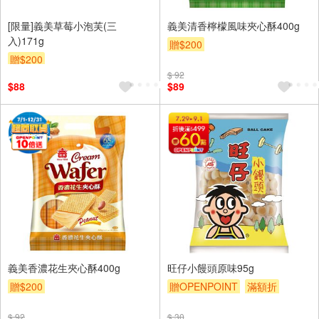
[限量]義美草莓小泡芙(三
義美清香檸檬風味夾心酥400g
入)171g
贈$200
贈$200
$ 92
$88
$89
義美香濃花生夾心酥400g
旺仔小饅頭原味95g
贈$200
贈OPENPOINT
滿額折
贈$200
$ 92
$ 30