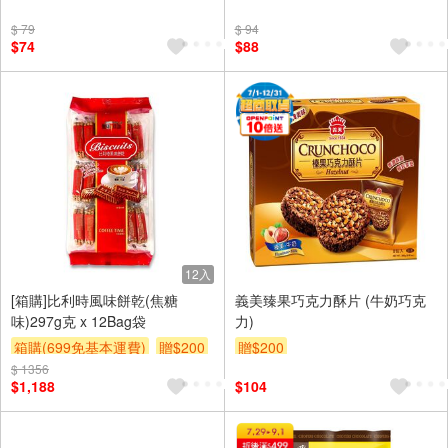
$ 79
$ 94
$74
$88
12入
[箱購]比利時風味餅乾(焦糖
義美臻果巧克力酥片 (牛奶巧克
味)297g克 x 12Bag袋
力)
箱購(699免基本運費)
贈$200
贈$200
$ 1356
$1,188
$104