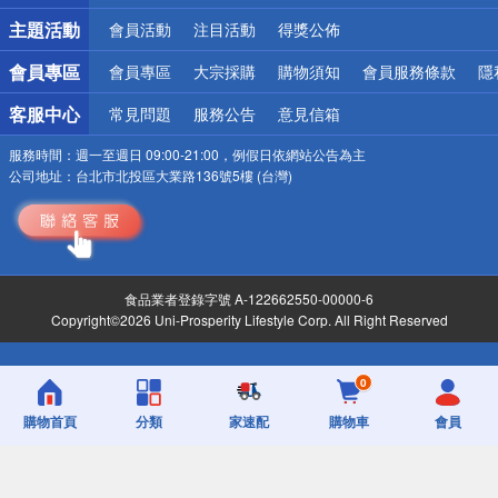
詐騙網頁！請小心！
主題活動
會員活動
注目活動
得獎公佈
會員專區
會員專區
大宗採購
購物須知
會員服務條款
隱
客服中心
常見問題
服務公告
意見信箱
服務時間：
週一至週日 09:00-21:00，例假日依網站公告為主
公司地址：
台北市北投區大業路136號5樓 (台灣)
食品業者登錄字號 A-122662550-00000-6
Copyright©2026 Uni-Prosperity Lifestyle Corp. All Right Reserved
0
購物首頁
分類
家速配
購物車
會員