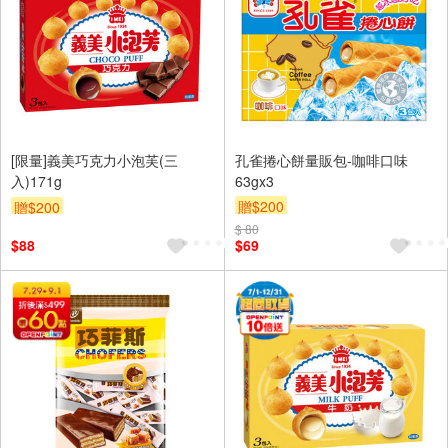
[限量]義美巧克力小泡芙(三
孔雀捲心餅量販包-咖啡口味
入)171g
63gx3
贈$200
贈$200
$ 80
$88
$69