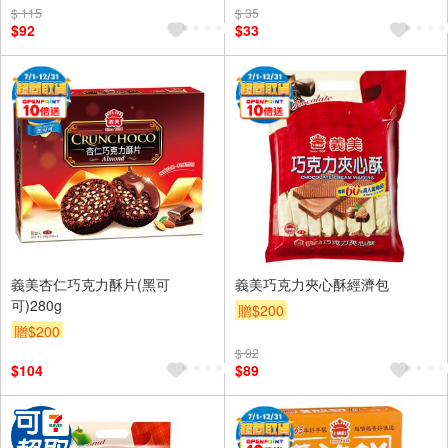
$ 115
$ 35
$92
$33
義美杏仁巧克力酥片(黑可
義美巧克力夾心酥經濟包
可)280g
贈$200
贈$200
$ 92
$104
$89