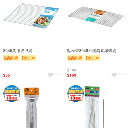
3045實用波浪網
點秋香3048不鏽鋼直線烤網
滿額9折
贈$200
滿額9折
贈$200
$ 189
$55
$169