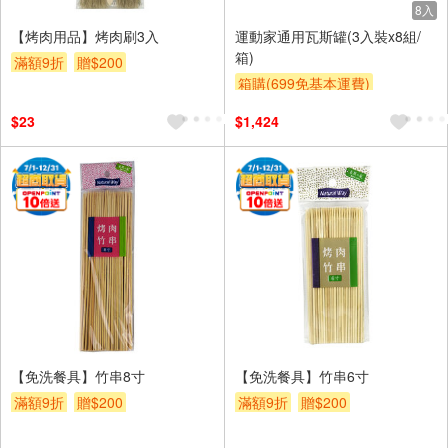
8入
【烤肉用品】烤肉刷3入
運動家通用瓦斯罐(3入裝x8組/
箱)
滿額9折
贈$200
箱購(699免基本運費)
滿額9折
贈$200
$23
$1,424
【免洗餐具】竹串8寸
【免洗餐具】竹串6寸
滿額9折
贈$200
滿額9折
贈$200