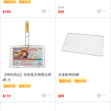
滿額9折
贈$200
$ 59
$195
$49
【烤肉用品】自然風木柄雙合烤
全家歡烤肉網
網-大
滿額9折
贈$200
滿額9折
贈$200
$119
$69