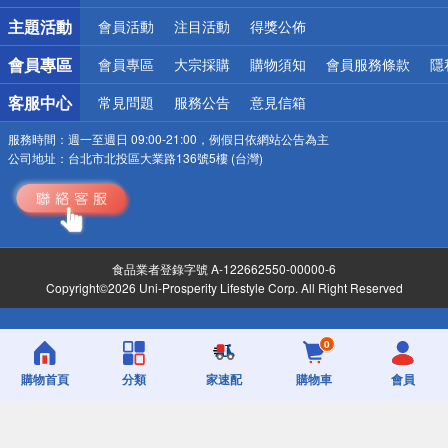
詐騙網頁！請小心！
主題活動
會員活動
注目活動
得獎公佈
會員專區
會員專區
大宗採購
購物須知
會員服務條款
隱
客服中心
常見問題
服務公告
意見信箱
服務時間：
週一至週日 09:00-21:00，例假日依網站公告為主
公司地址：
台北市北投區大業路136號5樓 (台灣)
食品業者登錄字號 A-122662550-00000-6
Copyright©2026 Uni-Prosperity Lifestyle Corp. All Right Reserved
0
購物首頁
分類
家速配
購物車
會員