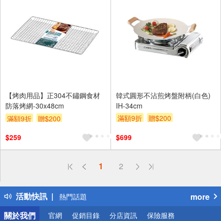
【烤肉用品】正304不鏽鋼食材
韓式圓形不沾煎烤盤附柄(白色)
防落烤網-30x48cm
IH-34cm
滿額9折
贈$200
滿額9折
贈$200
$259
$699
偏遠地區配送
1
2
詐騙網頁！請小心！
得獎公告
活動快訊
more
熱門話題
銀行優惠
關於我們
官網
促銷目錄
分店資訊
保險服務
偏遠地區配送