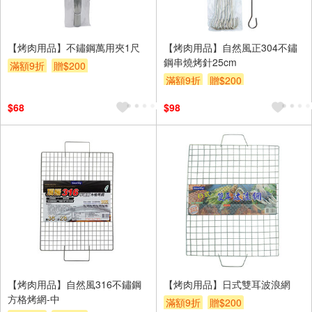
【烤肉用品】不鏽鋼萬用夾1尺
【烤肉用品】自然風正304不鏽
鋼串燒烤針25cm
滿額9折
贈$200
滿額9折
贈$200
$68
$98
【烤肉用品】自然風316不鏽鋼
【烤肉用品】日式雙耳波浪網
方格烤網-中
滿額9折
贈$200