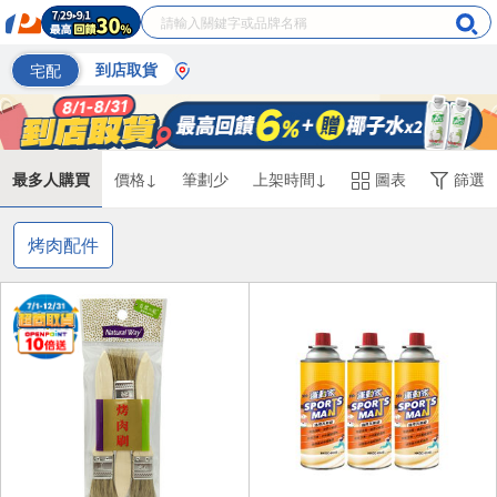
宅配
到店取貨
最多人購買
價格↓
筆劃少
上架時間↓
圖表
篩選
烤肉配件