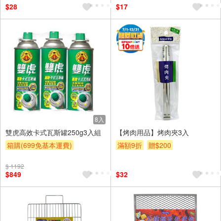
$28
$17
8入
雙虎高效卡式瓦斯罐250g3入組
【烤肉用品】烤肉夾3入
箱購(699免基本運費)
滿額9折
贈$200
滿額9折
贈$200
$ 1192
$849
$32