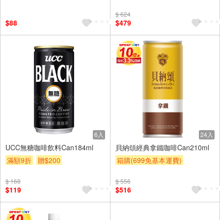
滿額9折
贈$200
$ 624
$88
$479
6入
24入
UCC無糖咖啡飲料Can184ml
貝納頌經典拿鐵咖啡Can210ml
滿額9折
贈$200
箱購(699免基本運費)
滿額9折
贈$200
$ 168
$ 556
$119
$516