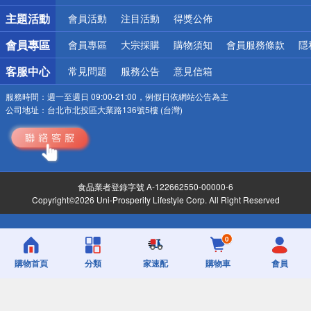
詐騙網頁！請小心！
主題活動
會員活動
注目活動
得獎公佈
會員專區
會員專區
大宗採購
購物須知
會員服務條款
隱
客服中心
常見問題
服務公告
意見信箱
服務時間：
週一至週日 09:00-21:00，例假日依網站公告為主
公司地址：
台北市北投區大業路136號5樓 (台灣)
食品業者登錄字號 A-122662550-00000-6
Copyright©2026 Uni-Prosperity Lifestyle Corp. All Right Reserved
0
購物首頁
分類
家速配
購物車
會員