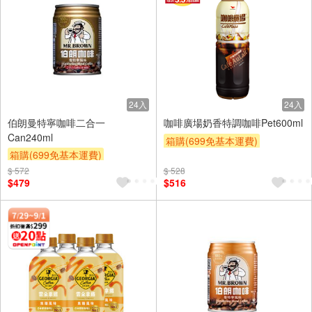
24入
24入
伯朗曼特寧咖啡二合一
咖啡廣場奶香特調咖啡Pet600ml
Can240ml
箱購(699免基本運費)
箱購(699免基本運費)
滿額9折
贈$200
滿額9折
贈$200
$ 572
$ 528
$479
$516