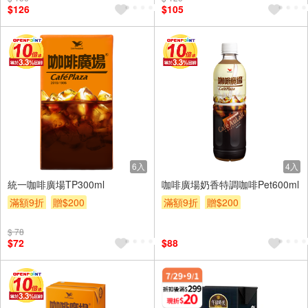
$126
$105
6入
4入
統一咖啡廣場TP300ml
咖啡廣場奶香特調咖啡Pet600ml
滿額9折
贈$200
滿額9折
贈$200
$ 78
$72
$88