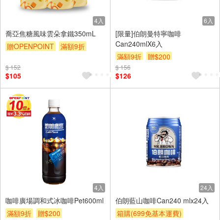
4入
6入
喬亞焦糖風味雲朵拿鐵350mL
[限量]伯朗曼特寧咖啡
Can240mlX6入
贈OPENPOINT
滿額9折
滿額9折
贈$200
贈$200
$ 152
$ 156
$105
$126
4入
24入
咖啡廣場調和式冰咖啡Pet600ml
伯朗藍山咖啡Can240 mlx24入
滿額9折
贈$200
箱購(699免基本運費)