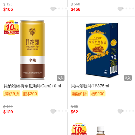
$ 125
$ 568
滿額贈
滿額折
滿額9折
$105
$456
贈$200
6入
3入
貝納頌經典拿鐵咖啡Can210ml
貝納頌咖啡TP375ml
滿額9折
贈$200
滿額9折
贈$200
$ 139
$ 65
$129
$62