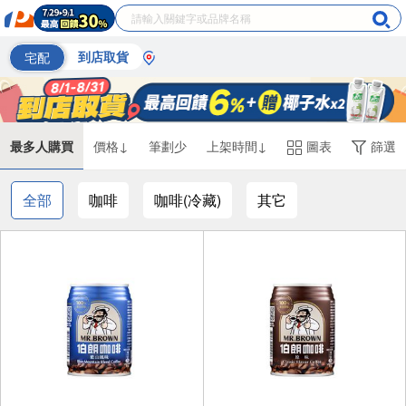
宅配
到店取貨
最多人購買
價格↓
筆劃少
上架時間↓
圖表
篩選
全部
咖啡
咖啡(冷藏)
其它