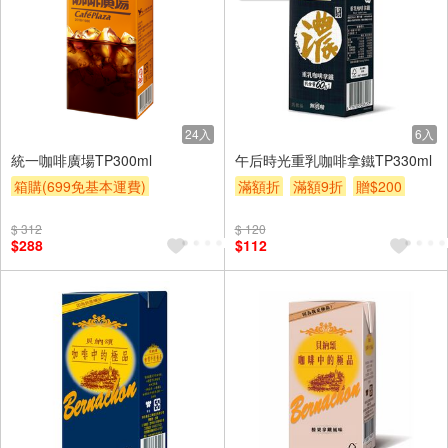
24入
6入
統一咖啡廣場TP300ml
午后時光重乳咖啡拿鐵TP330ml
箱購(699免基本運費)
滿額折
滿額9折
贈$200
滿額9折
贈$200
$ 312
$ 120
$288
$112