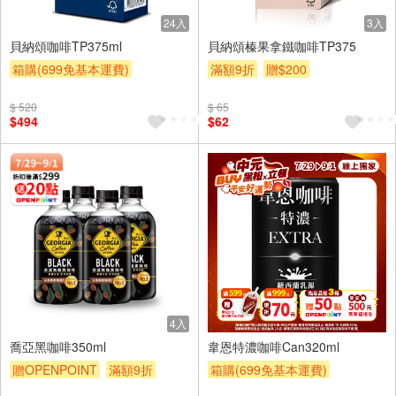
24入
3入
貝納頌咖啡TP375ml
貝納頌榛果拿鐵咖啡TP375
箱購(699免基本運費)
滿額9折
贈$200
滿額9折
贈$200
$ 520
$ 65
$494
$62
4入
24入
喬亞黑咖啡350ml
韋恩特濃咖啡Can320ml
贈OPENPOINT
滿額9折
箱購(699免基本運費)
贈$200
滿件登記抽
贈OPENPOINT