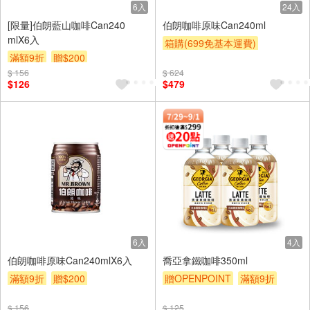
6入
24入
[限量]伯朗藍山咖啡Can240
伯朗咖啡原味Can240ml
mlX6入
箱購(699免基本運費)
滿額9折
贈$200
滿額9折
贈$200
$ 156
$ 624
$126
$479
6入
4入
伯朗咖啡原味Can240mlX6入
喬亞拿鐵咖啡350ml
滿額9折
贈$200
贈OPENPOINT
滿額9折
贈$200
$ 156
$ 125