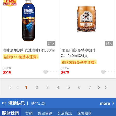
24入
24入
咖啡廣場調和式冰咖啡Pet600ml
[限量]伯朗曼特寧咖啡
Can240mlX24入
箱購(699免基本運費)
箱購(699免基本運費)
滿額9折
贈$200
$ 528
$ 624
滿額9折
贈$200
$516
$479
偏遠地區配送
1
2
3
4
5
6
7
詐騙網頁！請小心！
得獎公告
活動快訊
more
熱門話題
銀行優惠
關於我們
官網
促銷目錄
分店資訊
保險服務
偏遠地區配送