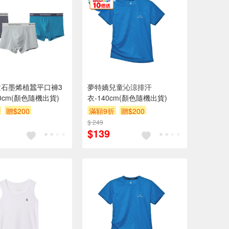
童石墨烯植蠶平口褲3
夢特嬌兒童沁涼排汗
0cm(顏色隨機出貨)
衣-140cm(顏色隨機出貨)
贈$200
滿額9折
贈$200
$ 249
$139