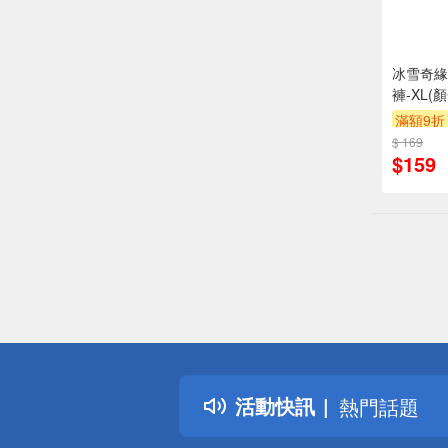
冰雪奇緣
褲-XL(
滿額9折
$ 169
$159
偏遠地區配
詐騙網頁！
得獎公告
活動快訊
熱門話題
銀行優惠