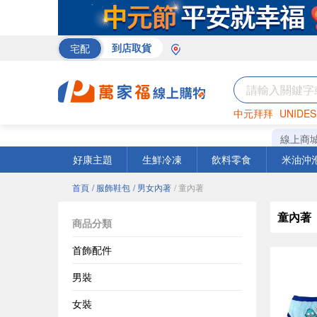
宅配
到店取貨
中元拜拜
UNIDES
巧克力
罐頭
咖啡
線上商
好康主題
生鮮冷凍
飲料零食
米油沖
首頁
/ 服飾鞋包
/ 男女內著
/ 童內著
童內著
商品分類
首飾配件
男裝
女裝