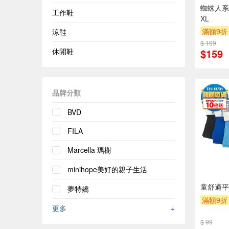
蜘蛛人系
工作鞋
XL
滿額9折
涼鞋
$ 169
休閒鞋
$159
品牌分類
BVD
FILA
Marcella 瑪榭
minihope美好的親子生活
童舒適平口
夢特嬌
滿額9折
更多
+
$ 99