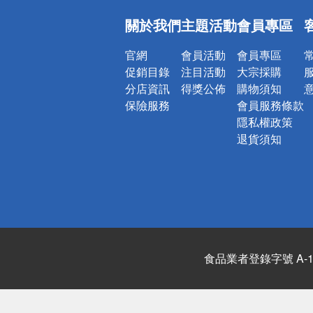
偏遠地區配
關於我們
主題活動
會員專區
詐騙網頁！
官網
會員活動
會員專區
促銷目錄
注目活動
大宗採購
分店資訊
得獎公佈
購物須知
保險服務
會員服務條款
隱私權政策
退貨須知
食品業者登錄字號 A-122