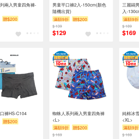
列兩入男童四角褲-
男童平口褲2入-150cm(顏色
三麗鷗男
隨機出貨)
入-130
贈$200
滿額9折
贈$200
滿額9折
$ 139
$ 189
$129
$169
褲HS-C104
蜘蛛人系列兩入男童四角褲
純棉冰
<L>
<XL>
贈$200
滿額9折
贈$200
滿額9折
$ 169
$ 169