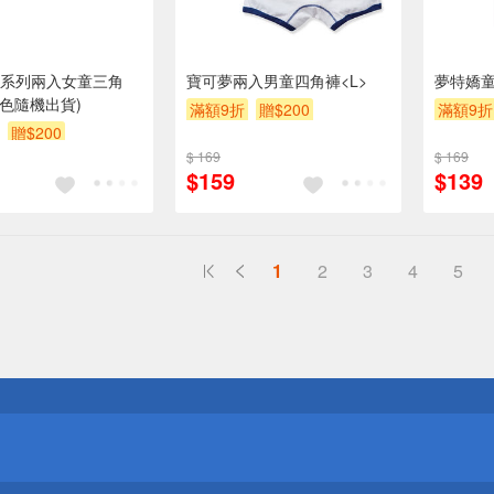
系列兩入女童三角
寶可夢兩入男童四角褲<L>
夢特嬌童
顏色隨機出貨)
滿額9折
贈$200
滿額9折
贈$200
$ 169
$ 169
$159
$139
1
2
3
4
5
送
請小心！