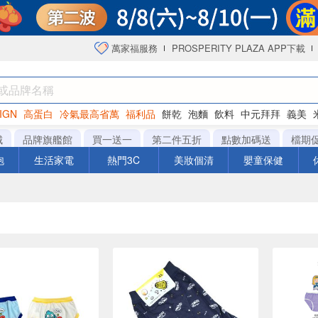
萬家福服務
PROSPERITY PLAZA APP下載
IGN
高蛋白
冷氣最高省萬
福利品
餅乾
泡麵
飲料
中元拜拜
義美
海苔
城
品牌旗艦館
買一送一
第二件五折
點數加碼送
檔期
泡
生活家電
熱門3C
美妝個清
嬰童保健