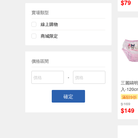
$79
賣場類型
線上購物
商城限定
價格區間
-
三麗鷗明
入-120
確定
滿額9折
$ 169
$149