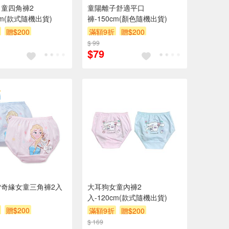
童四角褲2
童陽離子舒適平口
cm(款式隨機出貨)
褲-150cm(顏色隨機出貨)
贈$200
滿額9折
贈$200
$ 99
$79
雪奇緣女童三角褲2入
大耳狗女童內褲2
入-120cm(款式隨機出貨)
贈$200
滿額9折
贈$200
$ 169