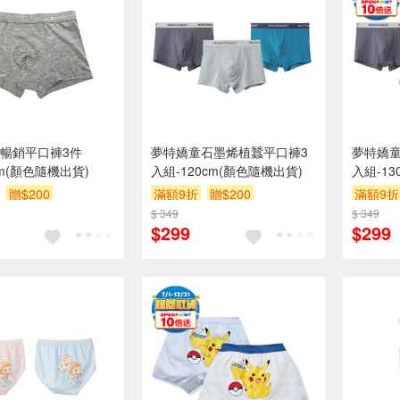
暢銷平口褲3件
夢特嬌童石墨烯植蠶平口褲3
夢特嬌
cm(顏色隨機出貨)
入組-120cm(顏色隨機出貨)
入組-13
贈$200
滿額9折
贈$200
滿額9折
$ 349
$ 349
$299
$299