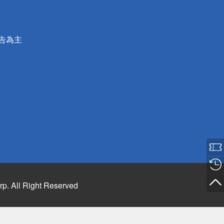
公告為主
rp. All Right Reserved