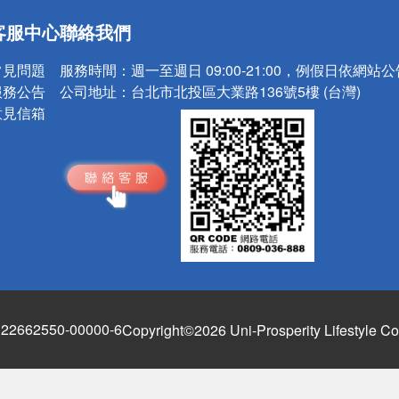
送
客服中心
聯絡我們
請小心！
常見問題
服務時間：
週一至週日 09:00-21:00，例假日依網站
服務公告
公司地址：
台北市北投區大業路136號5樓 (台灣)
意見信箱
662550-00000-6
Copyright©2026 Uni-Prosperity Lifestyle Co