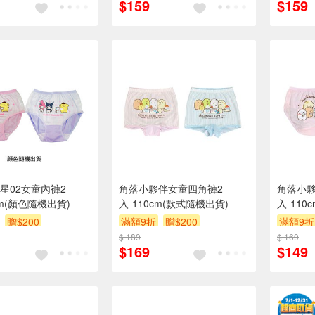
$159
$159
星02女童內褲2
角落小夥伴女童四角褲2
角落小夥
cm(顏色隨機出貨)
入-110cm(款式隨機出貨)
入-110
贈$200
滿額9折
贈$200
滿額9折
$ 189
$ 169
$169
$149