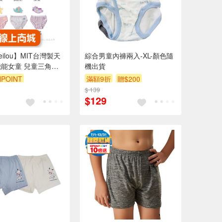
ilou】MIT台灣製天
綜合男童內褲兩入-XL-顏色隨
能女童 兒童三角內
機出貨
POINT
滿額9折
贈$200
99享95折
$ 139
$129