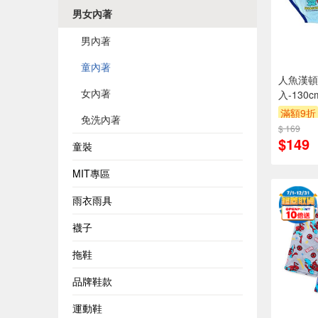
男女內著
男內著
童內著
人魚漢頓
女內著
入-130
滿額9折
免洗內著
$ 169
$149
童裝
MIT專區
雨衣雨具
襪子
拖鞋
品牌鞋款
運動鞋