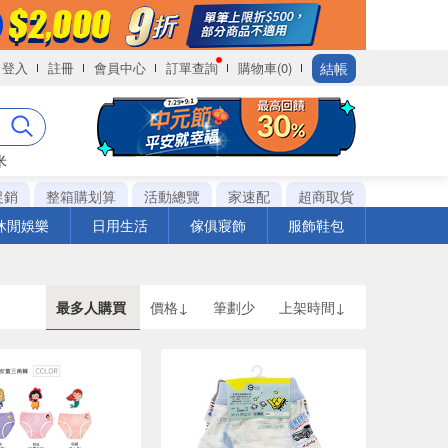
結帳
登入
註冊
會員中心
訂單查詢
購物車(0)
米
促銷
整箱購划算
活動總覽
家速配
超商取貨
休閒娛樂
日用生活
傢俱寢飾
服飾鞋包
最多人購買
價格↓
筆劃少
上架時間↓