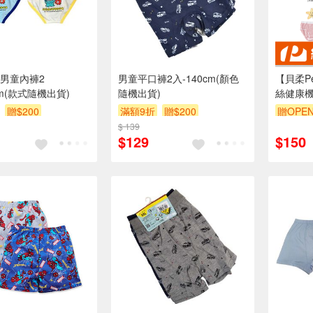
男童內褲2
男童平口褲2入-140cm(顏色
【貝柔Pe
cm(款式隨機出貨)
隨機出貨)
絲健康機
褲
贈$200
滿額9折
贈$200
贈OPEN
$ 139
訂單滿6
$129
$150