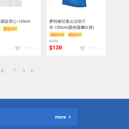
羅紋背心-120cm
夢特嬌兒童沁涼排汗
衣-150cm(顏色隨機出貨)
贈$200
滿額9折
贈$200
$ 249
$139
6
7
more