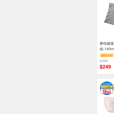
夢特嬌童
組-140
滿額9折
$ 399
$249