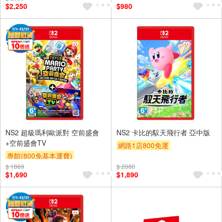
$2,250
$980
NS2 超級瑪利歐派對 空前盛會
NS2 卡比的馭天飛行者 亞中版
+空前盛會TV
網路1店800免運
專館(800免基本運費)
$ 1869
$ 2080
$1,690
$1,890