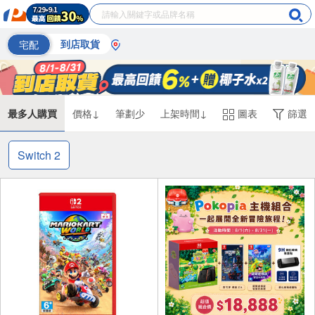
宅配
到店取貨
最多人購買
價格↓
筆劃少
上架時間↓
圖表
篩選
Switch 2