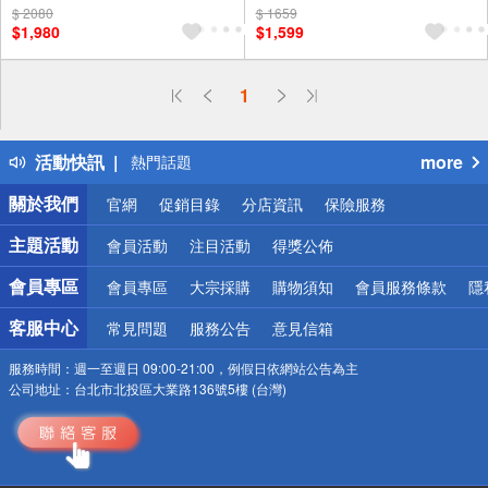
$ 2080
$ 1659
$1,980
$1,599
偏遠地區配送
1
詐騙網頁！請小心！
得獎公告
活動快訊
more
熱門話題
銀行優惠
關於我們
官網
促銷目錄
分店資訊
保險服務
偏遠地區配送
詐騙網頁！請小心！
主題活動
會員活動
注目活動
得獎公佈
會員專區
會員專區
大宗採購
購物須知
會員服務條款
隱
客服中心
常見問題
服務公告
意見信箱
服務時間：
週一至週日 09:00-21:00，例假日依網站公告為主
公司地址：
台北市北投區大業路136號5樓 (台灣)