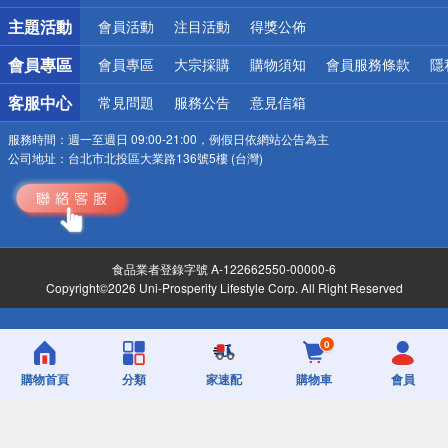
詐騙網頁！請小心！
主題活動
會員活動
注目活動
得獎公佈
會員專區
會員專區
大宗採購
購物須知
會員服務條款
隱
客服中心
常見問題
服務公告
意見信箱
服務時間：
週一至週日 09:00-21:00，例假日依網站公告為主
公司地址：
台北市北投區大業路136號5樓 (台灣)
食品業者登錄字號 A-122662550-00000-6
Copyright©2026 Uni-Prosperity Lifestyle Corp. All Right Reserved
0
購物首頁
分類
家速配
購物車
會員