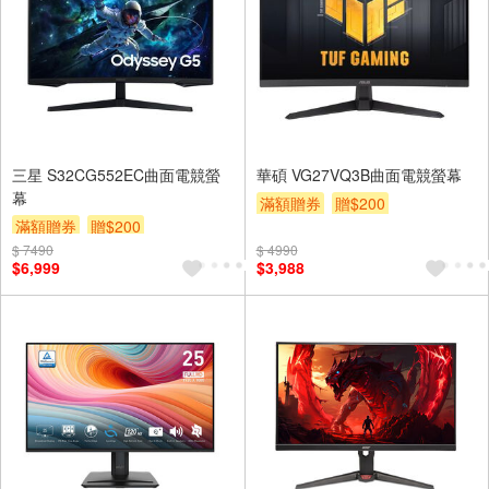
三星 S32CG552EC曲面電競螢
華碩 VG27VQ3B曲面電競螢幕
幕
滿額贈券
贈$200
滿額贈券
贈$200
$ 7490
$ 4990
$6,999
$3,988