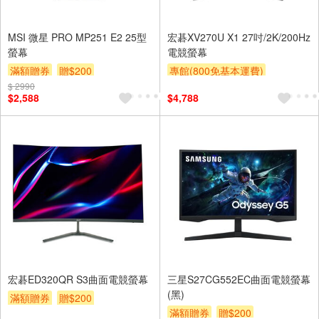
MSI 微星 PRO MP251 E2 25型
宏碁XV270U X1 27吋/2K/200Hz
螢幕
電競螢幕
滿額贈券
贈$200
專館(800免基本運費)
$ 2990
滿額贈券
贈$200
$2,588
$4,788
宏碁ED320QR S3曲面電競螢幕
三星S27CG552EC曲面電競螢幕
(黑)
滿額贈券
贈$200
滿額贈券
贈$200