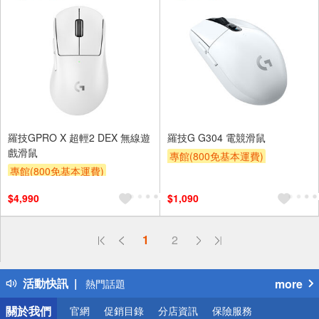
羅技GPRO X 超輕2 DEX 無線遊
羅技G G304 電競滑鼠
戲滑鼠
專館(800免基本運費)
專館(800免基本運費)
滿額贈券
贈$200
滿額贈券
贈$200
$4,990
$1,090
偏遠地區配送
1
2
詐騙網頁！請小心！
得獎公告
活動快訊
more
熱門話題
銀行優惠
關於我們
官網
促銷目錄
分店資訊
保險服務
偏遠地區配送