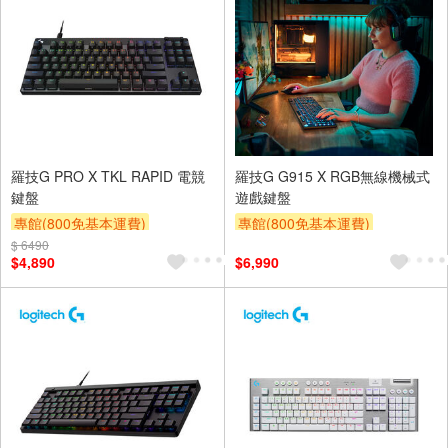
羅技G PRO X TKL RAPID 電競
羅技G G915 X RGB無線機械式
鍵盤
遊戲鍵盤
專館(800免基本運費)
專館(800免基本運費)
$ 6490
滿額贈券
贈$200
滿額贈券
贈$200
$4,890
$6,990