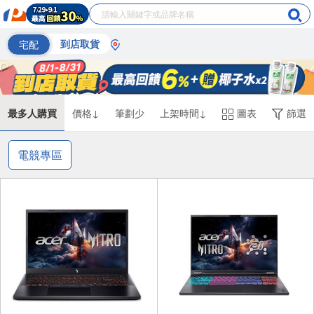
宅配
到店取貨
最多人購買
價格↓
筆劃少
上架時間↓
圖表
篩選
電競專區