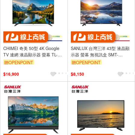
CHIMEI 奇美 50型 4K Google
SANLUX 台灣三洋 43型 液晶顯
TV 連網 液晶顯示器 螢幕 TL-
示器 螢幕 無視訊盒 SMT-
50G200
43MB3
贈OPENPOINT
贈OPENPOINT
$16,900
$8,150