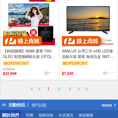
【88節贈禮】AIWA 愛華 75吋
SANLUX 台灣三洋 43型 LED液
QLED 智慧聯網顯示器 (GTQ)
晶顯示器 螢幕 無視訊盒 SMT-
AI-75GTQ7
43AM3
贈OPENPOINT
贈OPENPOINT
$ 36999
訂單滿 2000 元折抵 100元
$32,999
$7,500
（運費不算在 2000 元的範圍
內）
偏遠地區配送
1
2
3
詐騙網頁！請小心！
得獎公告
活動快訊
more
熱門話題
銀行優惠
關於我們
官網
促銷目錄
分店資訊
保險服務
偏遠地區配送