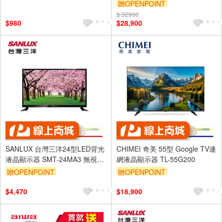
晶顯示器 不含視訊盒
贈OPENPOINT
55PML9109
$ 32900
$980
$28,900
SANLUX 台灣三洋24型LED背光
CHIMEI 奇美 55型 Google TV連
液晶顯示器 SMT-24MA3 無視訊
網液晶顯示器 TL-55G200
盒
贈OPENPOINT
贈OPENPOINT
$4,470
$18,900