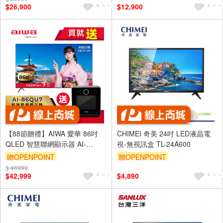
$26,900
$12,900
【88節贈禮】AIWA 愛華 86吋
CHIMEI 奇美 24吋 LED液晶電
QLED 智慧聯網顯示器 AI-
視-無視訊盒 TL-24A600
86QU7 (含基安)
贈OPENPOINT
贈OPENPOINT
$ 46999
訂單滿 2000 元折抵 100元
$42,999
$4,890
（運費不算在 2000 元的範圍
內）