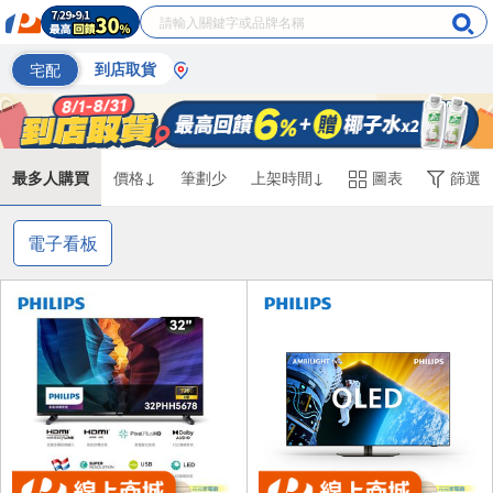
宅配
到店取貨
最多人購買
價格↓
筆劃少
上架時間↓
圖表
篩選
電子看板