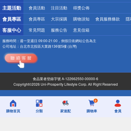
詐騙網頁！請小心！
主題活動
會員活動
注目活動
得獎公佈
會員專區
會員專區
大宗採購
購物須知
會員服務條款
隱
客服中心
常見問題
服務公告
意見信箱
服務時間：
週一至週日 09:00-21:00，例假日依網站公告為主
公司地址：
台北市北投區大業路136號5樓 (台灣)
食品業者登錄字號 A-122662550-00000-6
Copyright©2026 Uni-Prosperity Lifestyle Corp. All Right Reserved
0
購物首頁
分類
家速配
購物車
會員