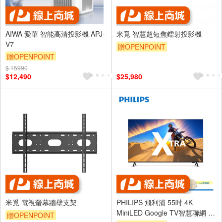
AIWA 愛華 智能高清投影機 APJ-
米覓 智慧超短焦鐳射投影機
V7
贈OPENPOINT
贈OPENPOINT
訂單滿 2000 元折抵 100元
$ 15990
$12,490
$25,980
（運費不算在 2000 元的範圍
內）
米覓 電視螢幕牆壁支架
PHILIPS 飛利浦 55吋 4K
MiniLED Google TV智慧聯網 液
贈OPENPOINT