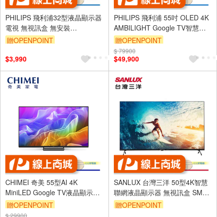
PHILIPS 飛利浦32型液晶顯示器
PHILIPS 飛利浦 55吋 OLED 4K
電視 無視訊盒 無安裝
AMBILIGHT Google TV智慧聯
32PHH5678
網液晶顯示器 螢幕 電視 不含視
贈OPENPOINT
贈OPENPOINT
訊盒 55OLED809
$ 79900
$3,990
$49,900
CHIMEI 奇美 55型AI 4K
SANLUX 台灣三洋 50型4K智慧
MiniLED Google TV液晶顯示器
聯網液晶顯示器 無視訊盒 SMT-
不含視訊盒 TL-55UM20
50FG3
贈OPENPOINT
贈OPENPOINT
$ 29900