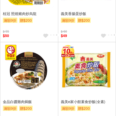
桂冠 照燒豬肉炒烏龍
義美香腸蛋炒飯
滿額9折
贈$200
滿額9折
贈$200
$ 55
$ 60
$50
$49
金品白醬雞肉焗飯
義美e家小館素食炒飯(全素)
滿額9折
贈$200
滿額9折
贈$200