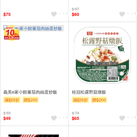
$ 67
$75
$60
義美e家小館蕃茄肉絲蛋炒飯
桂冠松露野菇燉飯
滿額9折
贈$200
滿額9折
贈$200
$ 60
$ 74
$49
$65