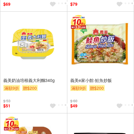
$69
$79
義美奶油培根義大利麵340g
義美e家小館-鮭魚炒飯
滿額9折
贈$200
滿額9折
贈$200
$ 53
$ 60
$51
$49