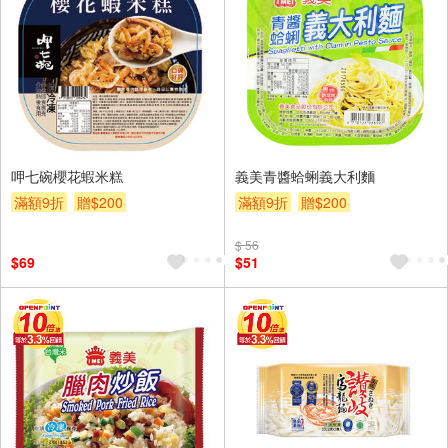
呷七碗櫻花蝦米糕
義美青醬蛤蜊義大利麵
滿額9折
贈$200
滿額9折
贈$200
$ 56
$69
$51