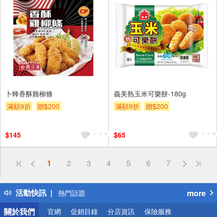
卜蜂香酥雞柳條
義美熟玉米可樂餅-180g
滿額9折
贈$200
滿額9折
贈$200
$145
$65
偏遠地區配送
1
2
3
4
5
6
7
詐騙網頁！請小心！
得獎公告
活動快訊
more
熱門話題
銀行優惠
關於我們
官網
促銷目錄
分店資訊
保險服務
偏遠地區配送