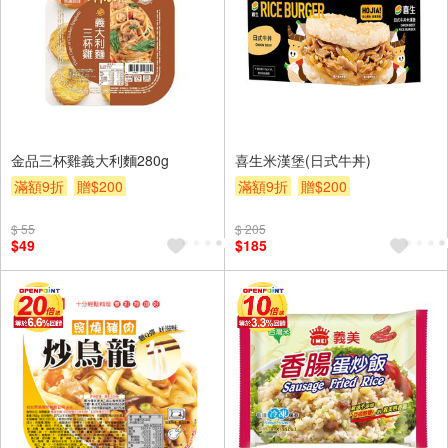
金品三杯雞義大利麵280g
喜生米漢堡(日式牛丼)
滿額9折
贈$200
滿額9折
贈$200
$ 55
$ 205
$49
$185