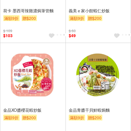
荷卡 墨西哥辣雞濃焗筆管麵
義美ｅ家小館蝦仁炒飯
滿額9折
贈$200
滿額9折
贈$200
$ 109
$ 60
$103
$49
金品XO醬櫻花蝦炒飯
金品青醬干貝鮮蝦焗麵
滿額9折
贈$200
滿額9折
贈$200