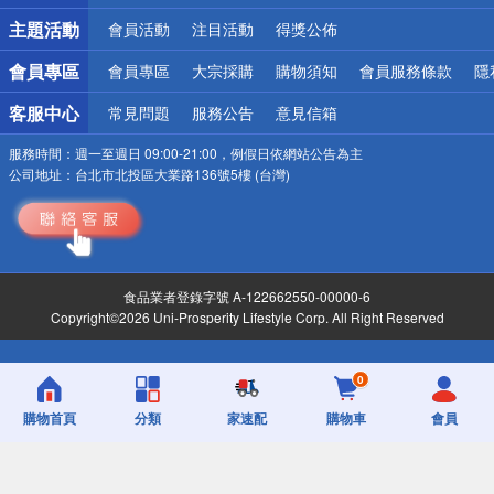
詐騙網頁！請小心！
主題活動
會員活動
注目活動
得獎公佈
會員專區
會員專區
大宗採購
購物須知
會員服務條款
隱
客服中心
常見問題
服務公告
意見信箱
服務時間：
週一至週日 09:00-21:00，例假日依網站公告為主
公司地址：
台北市北投區大業路136號5樓 (台灣)
食品業者登錄字號 A-122662550-00000-6
Copyright©2026 Uni-Prosperity Lifestyle Corp. All Right Reserved
0
購物首頁
分類
家速配
購物車
會員