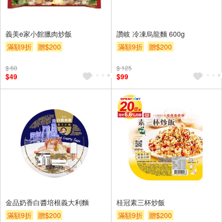
義美e家小館臘肉炒飯
讚岐 冷凍烏龍麵 600g
滿額9折
贈$200
滿額9折
贈$200
$ 60
$ 125
$49
$99
金品奶香白醬培根義大利麵
桂冠素三杯炒飯
滿額9折
贈$200
滿額9折
贈$200