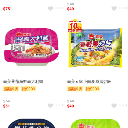
$ 60
$75
$49
義美蕃茄海鮮義大利麵
義美ｅ家小館夏威夷炒飯
滿額9折
贈$200
滿額9折
贈$200
$ 56
$ 60
$51
$49