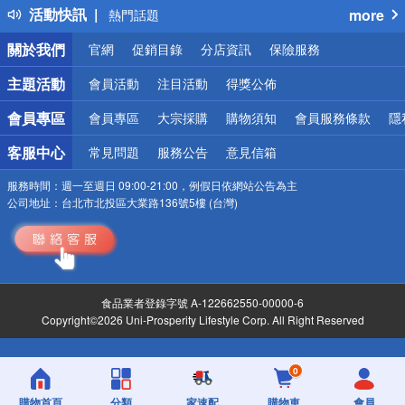
活動快訊
more
熱門話題
銀行優惠
關於我們
官網
促銷目錄
分店資訊
保險服務
偏遠地區配送
詐騙網頁！請小心！
主題活動
會員活動
注目活動
得獎公佈
會員專區
會員專區
大宗採購
購物須知
會員服務條款
隱
客服中心
常見問題
服務公告
意見信箱
服務時間：
週一至週日 09:00-21:00，例假日依網站公告為主
公司地址：
台北市北投區大業路136號5樓 (台灣)
食品業者登錄字號 A-122662550-00000-6
Copyright©2026 Uni-Prosperity Lifestyle Corp. All Right Reserved
0
購物首頁
分類
家速配
購物車
會員