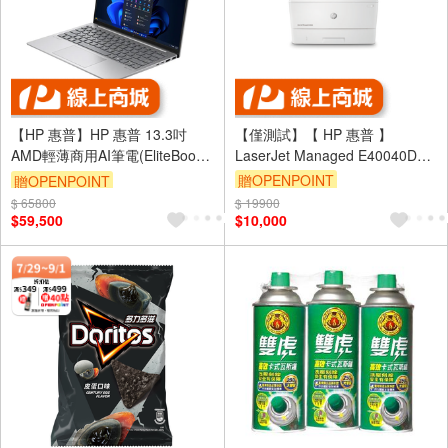
【HP 惠普】HP 惠普 13.3吋
【僅測試】【 HP 惠普 】
AMD輕薄商用AI筆電(EliteBook
LaserJet Managed E40040DN
A4黑白雷射印表機/自動雙面
635 Aero G11/R7-
贈OPENPOINT
贈OPENPOINT
8840HS/32G/1TB/W11P)
$ 65800
$ 19900
$59,500
$10,000