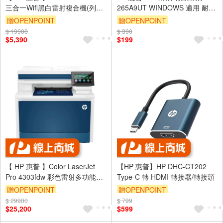
三合一Wifi黑白雷射複合機(列印/
265A9UT WINDOWS 適用 耐用
影印/掃描/無線/7MD74A)
耐操
贈OPENPOINT
贈OPENPOINT
$ 19900
$ 390
$5,390
$199
【 HP 惠普 】Color LaserJet
【HP 惠普】HP DHC-CT202
Pro 4303fdw 彩色雷射多功能事
Type-C 轉 HDMI 轉接器/轉接頭
務機 (5HH67A)
贈OPENPOINT
贈OPENPOINT
$ 29900
$ 799
$25,200
$599