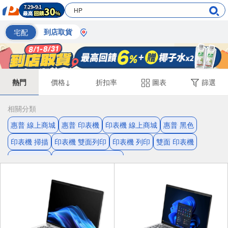
宅配
到店取貨
熱門
價格↓
折扣率
圖表
篩選
相關分類
惠普 線上商城
惠普 印表機
印表機 線上商城
惠普 黑色
印表機 掃描
印表機 雙面列印
印表機 列印
雙面 印表機
印表機 影印
雷射印表機 線上商城