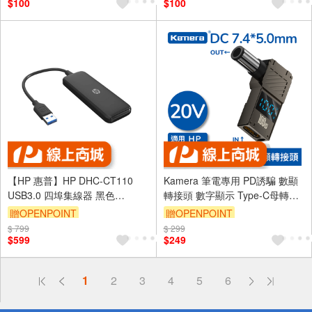
$100
$100
【HP 惠普】HP DHC-CT110
Kamera 筆電專用 PD誘騙 數顯
USB3.0 四埠集線器 黑色
轉接頭 數字顯示 Type-C母轉DC
(V010/15 公分)
公 - DC 7.4*5.0*0.6-HP
贈OPENPOINT
贈OPENPOINT
$ 799
$ 299
$599
$249
偏遠地區配送
1
2
3
4
5
6
詐騙網頁！請小心！
得獎公告