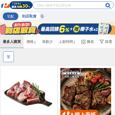
宅配
到店取貨
最多人購買
價格↓
筆劃少
上架時間↓
圖表
篩選
羊