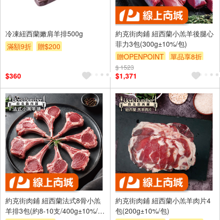
冷凍紐西蘭嫩肩羊排500g
約克街肉鋪 紐西蘭小羔羊後腿心
菲力3包(300g±10%/包)
滿額9折
贈$200
贈OPENPOINT
單品享8折
$ 1523
訂單滿999享9折
$360
$1,371
約克街肉鋪 紐西蘭法式8骨小羔
約克街肉鋪 紐西蘭小羔羊肉片4
羊排3包(約8-10支/400g±10%/
包(200g±10%/包)