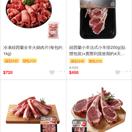
冷凍紐西蘭全羊火鍋肉片(每包約
紐西蘭小羊法式小羊排250g(貼
1kg)
體包裝)※實際到貨效期約4天以
上
滿額9折
贈$200
滿額9折
贈$200
$ 520
$720
$450