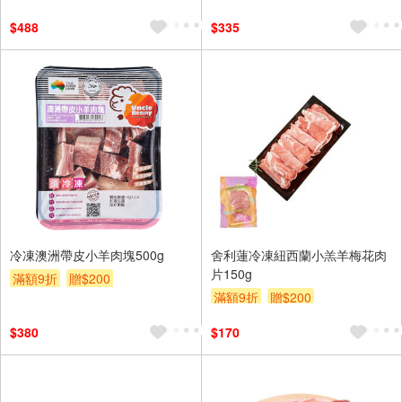
$488
$335
冷凍澳洲帶皮小羊肉塊500g
舍利蓮冷凍紐西蘭小羔羊梅花肉
片150g
滿額9折
贈$200
滿額9折
贈$200
$380
$170