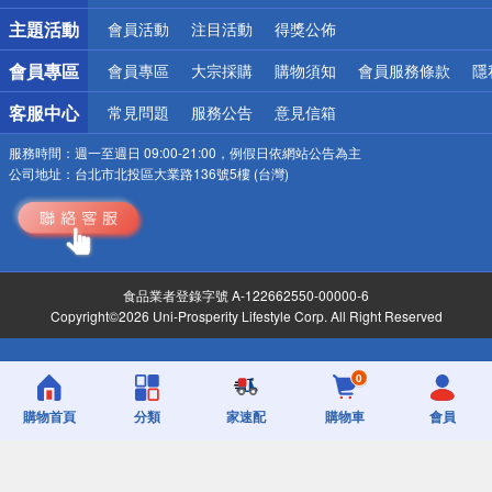
詐騙網頁！請小心！
主題活動
會員活動
注目活動
得獎公佈
會員專區
會員專區
大宗採購
購物須知
會員服務條款
隱
客服中心
常見問題
服務公告
意見信箱
服務時間：
週一至週日 09:00-21:00，例假日依網站公告為主
公司地址：
台北市北投區大業路136號5樓 (台灣)
食品業者登錄字號 A-122662550-00000-6
Copyright©2026 Uni-Prosperity Lifestyle Corp. All Right Reserved
0
購物首頁
分類
家速配
購物車
會員