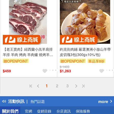
【老王賣肉】紐西蘭小羔羊肩排
約克街肉鋪 嚴選澳洲小放山羊帶
羊排 羊肉 烤肉 羊肉爐 燒烤羊排
皮切塊3包(300g±10%/包)
烤肉 燒肉食材
贈OPENPOINT
贈OPENPOINT
單品享8折
$ 1403
訂單滿999享9折
$459
$1,263
偏遠地區配送
1
2
3
詐騙網頁！請小心！
得獎公告
活動快訊
more
熱門話題
銀行優惠
關於我們
官網
促銷目錄
分店資訊
保險服務
偏遠地區配送