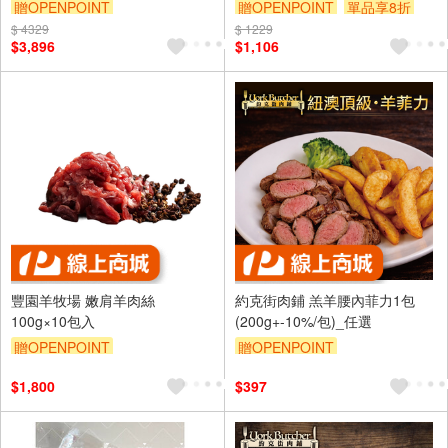
包)
贈OPENPOINT
贈OPENPOINT
單品享8折
$ 4329
訂單滿999享9折
$ 1229
訂單滿999享9折
$3,896
$1,106
豐園羊牧場 嫩肩羊肉絲
約克街肉鋪 羔羊腰內菲力1包
100g×10包入
(200g+-10%/包)_任選
贈OPENPOINT
贈OPENPOINT
訂單滿999享9折
$1,800
$397