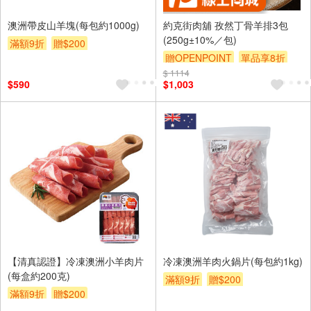
澳洲帶皮山羊塊(每包約1000g)
約克街肉舖 孜然丁骨羊排3包
(250g±10%／包)
滿額9折
贈$200
贈OPENPOINT
單品享8折
$ 1114
訂單滿999享9折
$590
$1,003
【清真認證】冷凍澳洲小羊肉片
冷凍澳洲羊肉火鍋片(每包約1kg)
(每盒約200克)
滿額9折
贈$200
滿額9折
贈$200