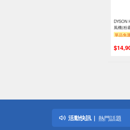
DYSON
風機(粉
單品免運
結帳驚
$14,9
偏遠地區配
詐騙網頁！
得獎公告
活動快訊
熱門話題
銀行優惠