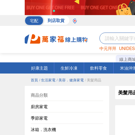
宅配
到店取貨
中元拜拜
UNIDES
海苔
巧克力
罐頭
線上商
好康主題
生鮮冷凍
飲料零食
米油沖
首頁
/ 生活家電
/ 美容．健身家電
/ 美髮用品
美髮用
商品分類
廚房家電
季節家電
冰箱．洗衣機