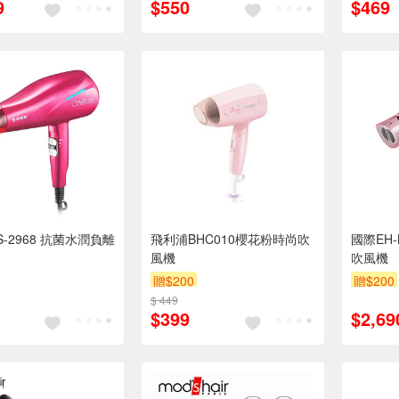
9
$550
$469
-2968 抗菌水潤負離
飛利浦BHC010櫻花粉時尚吹
國際EH-
風機
吹風機
贈$200
贈$200
$ 449
$399
$2,69