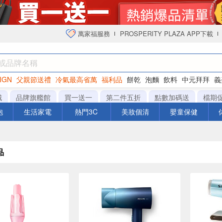
萬家福服務
PROSPERITY PLAZA APP下載
IGN
父親節送禮
冷氣最高省萬
福利品
餅乾
泡麵
飲料
中元拜拜
義
衛生紙
城
品牌旗艦館
買一送一
第二件五折
點數加碼送
檔期
泡
生活家電
熱門3C
美妝個清
嬰童保健
品