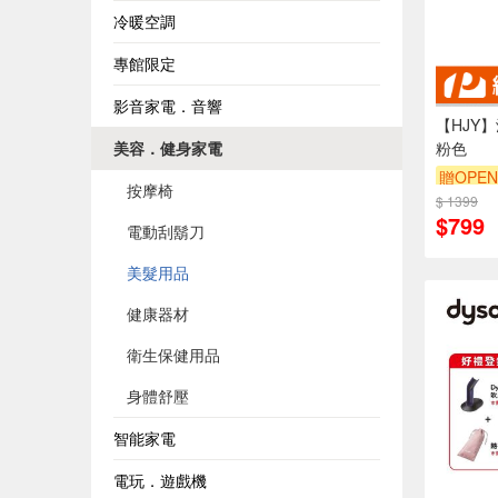
冷暖空調
專館限定
影音家電．音響
【HJY
美容．健身家電
粉色
贈OPEN
按摩椅
$ 1399
$799
電動刮鬍刀
美髮用品
健康器材
衛生保健用品
身體舒壓
智能家電
電玩．遊戲機