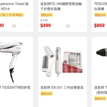
upersonic Travel 隨
達新牌FD-180國際雙壓負離
TESCO
HD19
子折疊吹風機
吹風機
(客訂交貨專館)
贈$200
贈$200
喜價
$ 549
00
$499
$869
M TID2200TW防靜電
達新牌 ES-201 三件組整髮器
達新牌 
（顏色
贈$200
贈$200