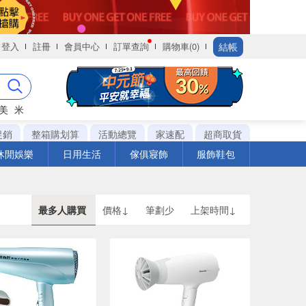
結帳
登入
註冊
會員中心
訂單查詢
購物車(0)
美
米
促銷
整箱購划算
活動總覽
家速配
超商取貨
休閒娛樂
日用生活
傢俱寢飾
服飾鞋包
最多人購買
價格↓
筆劃少
上架時間↓