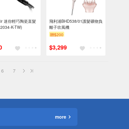
hair 迷你輕巧陶瓷直髮
飛利浦BHD538/01護髮礦物負
2034-K-TW)
離子吹風機
贈$200
0
$3,299
6
7
more