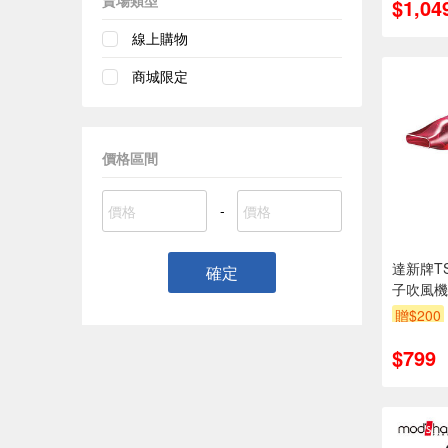
賣場類型
$1,04
線上購物
商城限定
價格區間
-
達新牌TS
確定
子吹風機
贈$200
$799