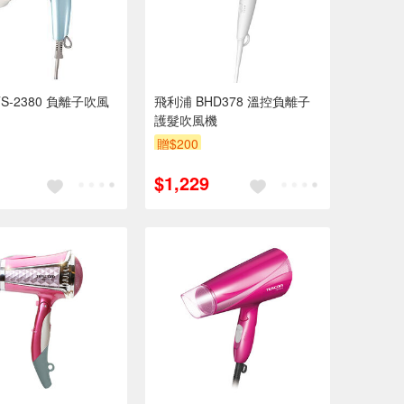
S-2380 負離子吹風
飛利浦 BHD378 溫控負離子
護髮吹風機
贈$200
$1,229