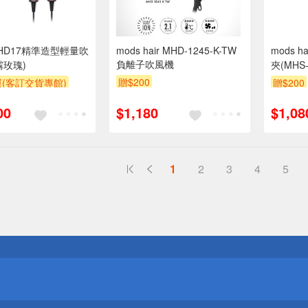
 HD17精準造型輕量吹
mods hair MHD-1245-K-TW
mods 
負離子吹風機
霧玫瑰)
夾(MHS-
贈$200
(客訂交貨專館)
贈$200
喜價
00
$1,180
$1,08
1
2
3
4
5
送
請小心！