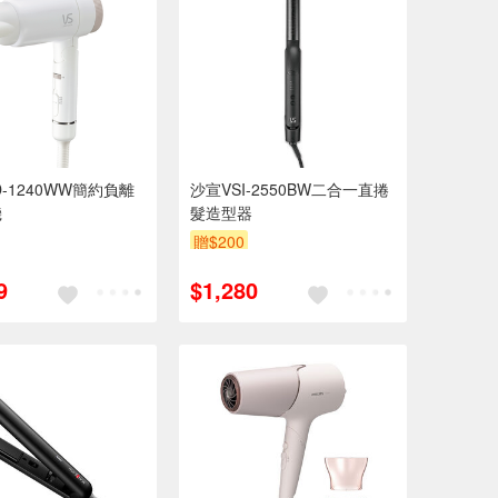
D-1240WW簡約負離
沙宣VSI-2550BW二合一直捲
機
髮造型器
贈$200
9
$1,280