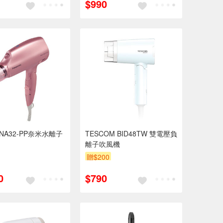
$990
NA32-PP奈米水離子
TESCOM BID48TW 雙電壓負
離子吹風機
贈$200
0
$790