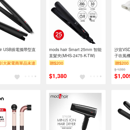
hair USB插電攜帶型直
mods hair Smart 25mm 智能
沙宣VS
直髮夾(MHS-2475-K-TW)
子吹風
貨(大家電商單品未達
贈$200
贈$200
收$300-500,部分
$ 1280
$1,380
$1,00
區費另計,實際收費以
人聯絡報價為主)