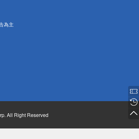
公告為主
rp. All Right Reserved