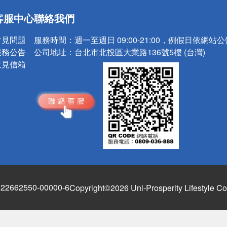
送
客服中心
聯絡我們
請小心！
常見問題
服務時間：
週一至週日 09:00-21:00，例假日依網站
服務公告
公司地址：
台北市北投區大業路136號5樓 (台灣)
意見信箱
662550-00000-6
Copyright©2026 Uni-Prosperity Lifestyle Co