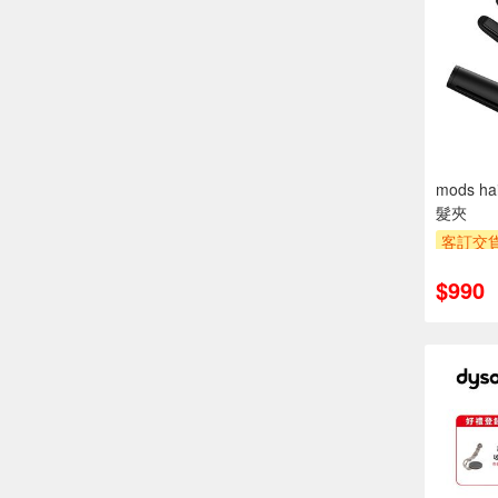
mods 
髮夾
客訂交
萬元需加
$990
安裝跨
專