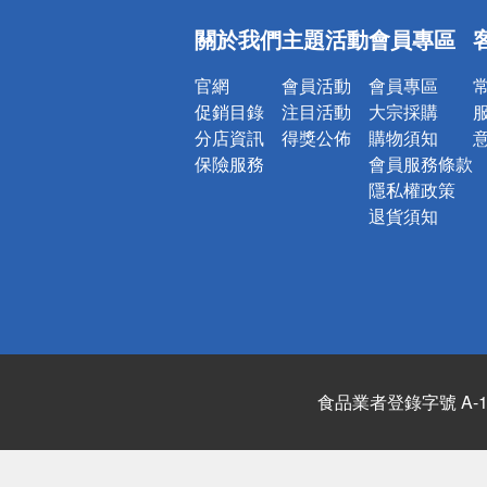
偏遠地區配
關於我們
主題活動
會員專區
詐騙網頁！
官網
會員活動
會員專區
促銷目錄
注目活動
大宗採購
分店資訊
得獎公佈
購物須知
保險服務
會員服務條款
隱私權政策
退貨須知
食品業者登錄字號 A-122