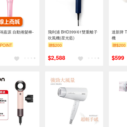
】鴻嘉源 自動捲髮棒-
飛利浦 BHD399/61雙重離子
達新牌 T
吹風機(星光藍)
機
POINT
贈$200
贈$200
$2,588
$599